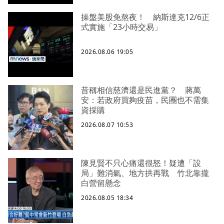
操盤美股免熬夜！ 納斯達克12/6正
式實施「23小時交易」
2026.08.06 19:05
昔稱相信慈濟還是民進黨？ 蔣萬
安：若政府買夠疫苗，民團也不需集
資採購
2026.08.07 10:53
陳見賢不只心痛還很怒！疑遭「設
局」難消氣、地方拱再戰 竹北靠攏
白營留懸念
2026.08.05 18:34