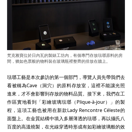
梵克雅寶位於日內瓦的製錶工坊內，有個專門存放琺瑯原料的房
間，猶如色票般的物料裝在玻璃瓶裡整齊的排放在牆上。
琺瑯工藝是本次參訪的第一個部門，導覽人員先帶我們去
看被稱為Cave（洞穴）的原料存放室，這裡不能讓光照
進來，才不會影響到存放的物料品質。接下來，我們在工
作區實地看到「彩繪玻璃琺瑯（Plique-à-jour）」的製
程，這項工藝也被用在新款Lady Rencontre Céleste的
面盤上。在金質結構中填入多層薄透的琺瑯，再以攝氏八
百度的高溫燒製，在光線穿透時形成有如彩繪玻璃般的效