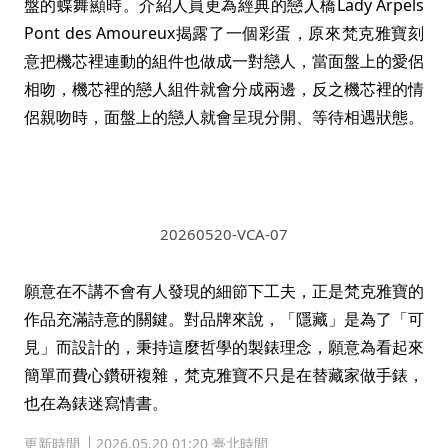
盤的蝶舞顯時。介紹人員更為經典的戀人橋Lady Arpels
Pont des Amoureux揭露了一個彩蛋，原來梵克雅寶刻
意把機芯裡連動的組件也做成一對戀人，當面盤上的愛侶
相吻，機芯裡的戀人組件就會分成兩邊，反之機芯裡的情
侶親吻時，面盤上的戀人就會呈現分開、等待相遇狀態。
20260520-VCA-07
願意在不講不會有人發現的細節下工夫，正是梵克雅寶的
作品充滿詩意的關鍵。對品牌來說，「隱藏」是為了「可
見」而設計的，秉持這麼哲學的製錶理念，願意為看起來
簡單而費心鑽研複雜，梵克雅寶不只是在替藏家做手錶，
也在為錶迷寫情書。
1
|
6
更新時間
2026.05.20 01:20 臺北時間