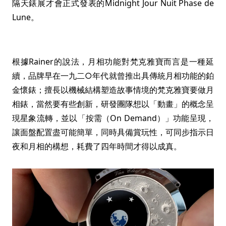
隔天錶展才會正式發表的Midnight Jour Nuit Phase de
Lune。
根據Rainer的說法，月相功能對梵克雅寶而言是一種延
續，品牌早在一九二○年代就曾推出具傳統月相功能的鉑
金懷錶；擅長以機械結構塑造故事情境的梵克雅寶要做月
相錶，當然要有些創新，研發團隊想以「動畫」的概念呈
現星象流轉，並以「按需（On Demand）」功能呈現，
讓面盤配置盡可能簡單，同時具備賞玩性，可同步指示日
夜和月相的構想，耗費了四年時間才得以成真。