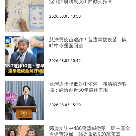
沈伯洋盼蔣萬安出面勸支持者
2026.08.05 13:50
慈濟買疫苗遭詐！昔遭轟擋疫苗 陳
時中今露面回應
2026.08.07 10:42
台灣逐步降低對中依賴 賴清德秀數
據：經濟創近50年最佳表現
2026.08.05 15:29
鄭麗文訪中480萬藍喊撤案 民主基金
會證實沒撤、綠委重砍960萬預算