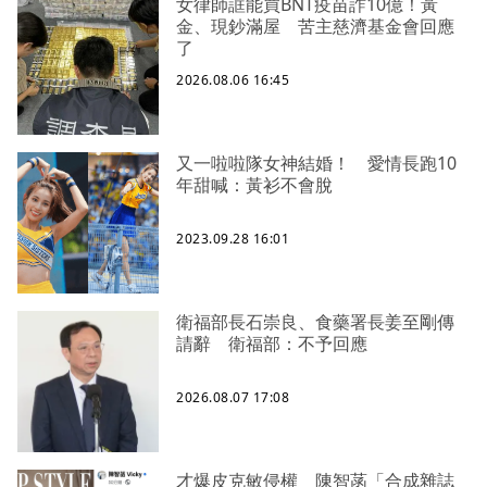
女律師誆能買BNT疫苗詐10億！黃
金、現鈔滿屋 苦主慈濟基金會回應
了
2026.08.06 16:45
又一啦啦隊女神結婚！ 愛情長跑10
年甜喊：黃衫不會脫
2023.09.28 16:01
衛福部長石崇良、食藥署長姜至剛傳
請辭 衛福部：不予回應
2026.08.07 17:08
才爆皮克敏侵權 陳智菡「合成雜誌