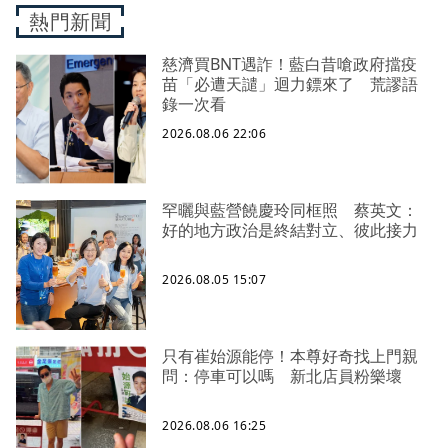
熱門新聞
慈濟買BNT遇詐！藍白昔嗆政府擋疫
苗「必遭天譴」迴力鏢來了 荒謬語
錄一次看
2026.08.06 22:06
罕曬與藍營饒慶玲同框照 蔡英文：
好的地方政治是終結對立、彼此接力
2026.08.05 15:07
只有崔始源能停！本尊好奇找上門親
問：停車可以嗎 新北店員粉樂壞
2026.08.06 16:25