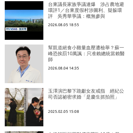
台東議長家族爭議連爆 涉占農地避
環評1／台東度假村涉圖利、疑躲環
評 吳秀華爭議：概無參與
2026.08.05 18:55
幫凱道絕食小雞量血壓遭檢舉？蘇一
峰恐挨罰10萬諷：只准賴總統當賴醫
師
2026.08.04 14:35
玉澤演巴黎下跪獻女友戒指 經紀公
司否認祕密求婚「是慶生抓拍照」
2025.02.05 15:08