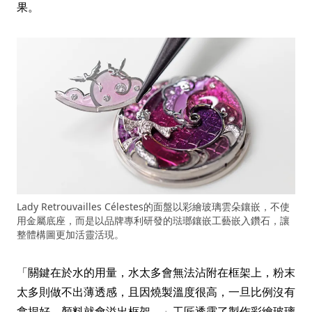
果。
Lady Retrouvailles Célestes的面盤以彩繪玻璃雲朵鑲嵌，不使
用金屬底座，而是以品牌專利研發的琺瑯鑲嵌工藝嵌入鑽石，讓
整體構圖更加活靈活現。
「關鍵在於水的用量，水太多會無法沾附在框架上，粉末
太多則做不出薄透感，且因燒製溫度很高，一旦比例沒有
拿捏好，顏料就會溢出框架。」工匠透露了製作彩繪玻璃