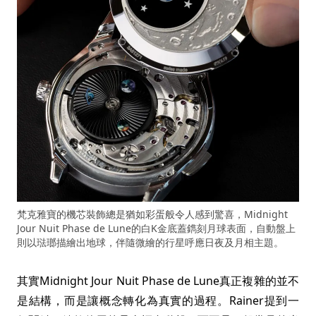
梵克雅寶的機芯裝飾總是猶如彩蛋般令人感到驚喜，Midnight
Jour Nuit Phase de Lune的白K金底蓋鐫刻月球表面，自動盤上
則以琺瑯描繪出地球，伴隨微繪的行星呼應日夜及月相主題。
其實Midnight Jour Nuit Phase de Lune真正複雜的並不
是結構，而是讓概念轉化為真實的過程。Rainer提到一