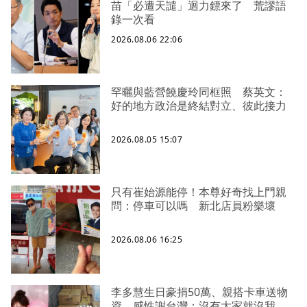
苗「必遭天譴」迴力鏢來了 荒謬語
錄一次看
2026.08.06 22:06
罕曬與藍營饒慶玲同框照 蔡英文：
好的地方政治是終結對立、彼此接力
2026.08.05 15:07
只有崔始源能停！本尊好奇找上門親
問：停車可以嗎 新北店員粉樂壞
2026.08.06 16:25
李多慧生日豪捐50萬、親搭卡車送物
資 感性謝台灣：沒有大家就沒我