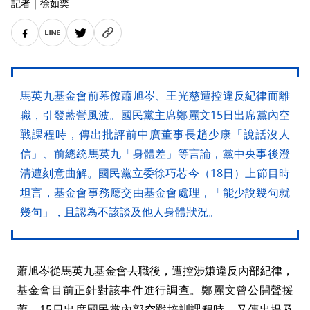
記者
｜
徐如奕
馬英九基金會前幕僚蕭旭岑、王光慈遭控違反紀律而離
職，引發藍營風波。國民黨主席鄭麗文15日出席黨內空
戰課程時，傳出批評前中廣董事長趙少康「說話沒人
信」、前總統馬英九「身體差」等言論，黨中央事後澄
清遭刻意曲解。國民黨立委徐巧芯今（18日）上節目時
坦言，基金會事務應交由基金會處理，「能少說幾句就
幾句」，且認為不該談及他人身體狀況。
蕭旭岑從馬英九基金會去職後，遭控涉嫌違反內部紀律，
基金會目前正針對該事件進行調查。鄭麗文曾公開聲援
蕭，15日出席國民黨內部空戰培訓課程時，又傳出提及