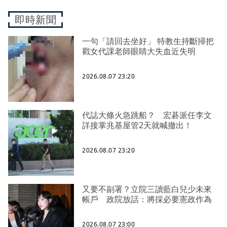
即時新聞
一句「請回去坐好」 特教生持斷掃把
戳女代課老師眼睛大失血近失明
2026.08.07 23:20
代誌大條火急跳船？ 宏碁派任李文
詳接掌兆基屋管2天就喊撤出！
2026.08.07 23:20
又要不副署？立院三讀藍白兒少未來
帳戶 政院放話：將採必要憲政作為
2026.08.07 23:00