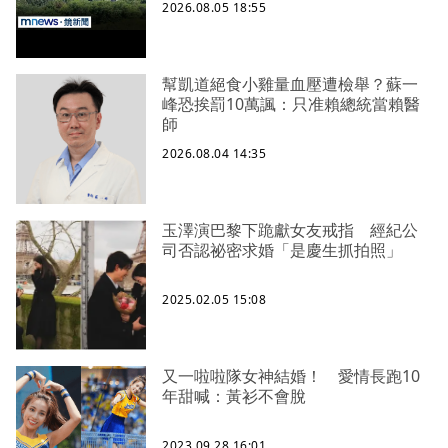
2026.08.05 18:55
幫凱道絕食小雞量血壓遭檢舉？蘇一
峰恐挨罰10萬諷：只准賴總統當賴醫
師
2026.08.04 14:35
玉澤演巴黎下跪獻女友戒指 經紀公
司否認祕密求婚「是慶生抓拍照」
2025.02.05 15:08
又一啦啦隊女神結婚！ 愛情長跑10
年甜喊：黃衫不會脫
2023.09.28 16:01