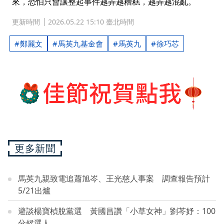
來，恐怕只會讓整起事件越弄越糟糕，越弄越混亂。
更新時間
2026.05.22 15:10 臺北時間
鄭麗文
馬英九基金會
馬英九
徐巧芯
更多新聞
馬英九親致電追蕭旭岑、王光慈人事案 調查報告預計
5/21出爐
避談楊寶楨脫黨選 黃國昌讚「小草女神」劉芩妤：100
分候選人