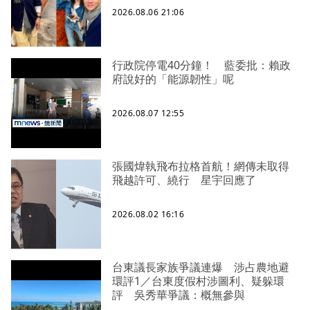
2026.08.06 21:06
行政院停電40分鐘！ 藍委批：賴政
府說好的「能源韌性」呢
2026.08.07 12:55
張國煒執飛布拉格首航！網傳未取得
飛越許可、繞行 星宇回應了
2026.08.02 16:16
台東議長家族爭議連爆 涉占農地避
環評1／台東度假村涉圖利、疑躲環
評 吳秀華爭議：概無參與