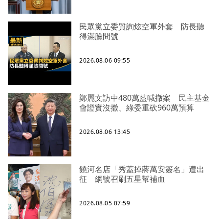
民眾黨立委質詢炫空軍外套 防長聽
得滿臉問號
2026.08.06 09:55
鄭麗文訪中480萬藍喊撤案 民主基金
會證實沒撤、綠委重砍960萬預算
2026.08.06 13:45
饒河名店「秀蓋掉蔣萬安簽名」遭出
征 網號召刷五星幫補血
2026.08.05 07:59