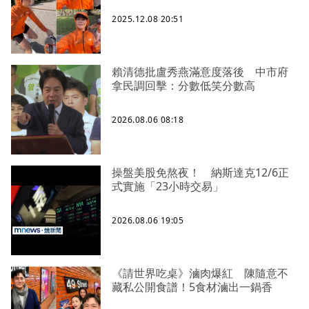
2025.12.08 20:51
賴清德批盧秀燕滿意度落後 中市府
拿民調回擊：分數低笑分數高
2026.08.06 08:18
操盤美股免熬夜！ 納斯達克12/6正
式實施「23小時交易」
2026.08.06 19:05
《請世界吃桌》滷肉爆紅 陳隨意不
藏私公開食譜！5食材滷出一鍋香