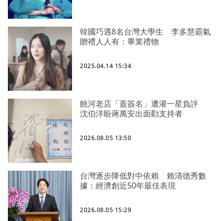
韓國巧遇8名台灣大學生 李多慧霸氣
贈禮人人有：畢業禮物
2025.04.14 15:34
饒河老店「蓋簽名」遭灌一星負評
沈伯洋盼蔣萬安出面勸支持者
2026.08.05 13:50
台灣逐步降低對中依賴 賴清德秀數
據：經濟創近50年最佳表現
2026.08.05 15:29