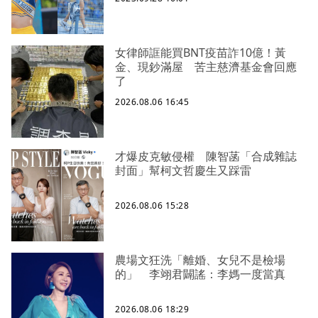
女律師誆能買BNT疫苗詐10億！黃
金、現鈔滿屋 苦主慈濟基金會回應
了
2026.08.06 16:45
才爆皮克敏侵權 陳智菡「合成雜誌
封面」幫柯文哲慶生又踩雷
2026.08.06 15:28
農場文狂洗「離婚、女兒不是檢場
的」 李翊君闢謠：李媽一度當真
2026.08.06 18:29