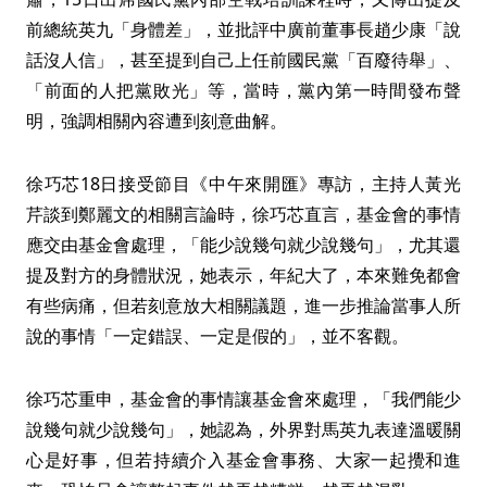
前總統英九「身體差」，並批評中廣前董事長趙少康「說
話沒人信」，甚至提到自己上任前國民黨「百廢待舉」、
「前面的人把黨敗光」等，當時，黨內第一時間發布聲
明，強調相關內容遭到刻意曲解。
徐巧芯18日接受節目《中午來開匯》專訪，主持人黃光
芹談到鄭麗文的相關言論時，徐巧芯直言，基金會的事情
應交由基金會處理，「能少說幾句就少說幾句」，尤其還
提及對方的身體狀況，她表示，年紀大了，本來難免都會
有些病痛，但若刻意放大相關議題，進一步推論當事人所
說的事情「一定錯誤、一定是假的」，並不客觀。
徐巧芯重申，基金會的事情讓基金會來處理，「我們能少
說幾句就少說幾句」，她認為，外界對馬英九表達溫暖關
心是好事，但若持續介入基金會事務、大家一起攪和進