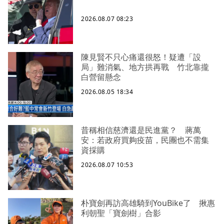
2026.08.07 08:23
陳見賢不只心痛還很怒！疑遭「設
局」難消氣、地方拱再戰 竹北靠攏
白營留懸念
2026.08.05 18:34
昔稱相信慈濟還是民進黨？ 蔣萬
安：若政府買夠疫苗，民團也不需集
資採購
2026.08.07 10:53
朴寶劍再訪高雄騎到YouBike了 揪惠
利朝聖「寶劍樹」合影