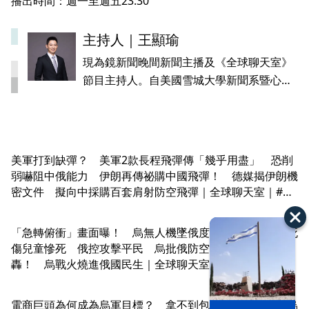
播出時間：週一至週五23:30
主持人｜
王顯瑜
現為鏡新聞晚間新聞主播及《全球聊天室》
節目主持人。自美國雪城大學新聞系暨心理
系畢業並返台後，曾於中央廣播電台（RTI）
播報整點英語新聞，並以專題節目向國外聽
眾介紹台灣軟實力及流行話題。2012年開
始，他在聯合報系MOD電視台udn tv製播語
美軍打到缺彈？ 美軍2款長程飛彈傳「幾乎用盡」 恐削
文節目及國際新聞節目、並曾播報晨間、午
弱嚇阻中俄能力 伊朗再傳祕購中國飛彈！ 德媒揭伊朗機
間、和夜間新聞。
密文件 擬向中採購百套肩射防空飛彈｜全球聊天室｜#鏡
新聞
「急轉俯衝」畫面曝！ 烏無人機墜俄度假海灘 釀嚴重死
傷兒童慘死 俄控攻擊平民 烏批俄防空失誤 野莓遭狂
轟！ 烏戰火燒進俄國民生｜全球聊天室｜#鏡新聞
電商巨頭為何成為烏軍目標？ 拿不到包裹俄民超有感 烏