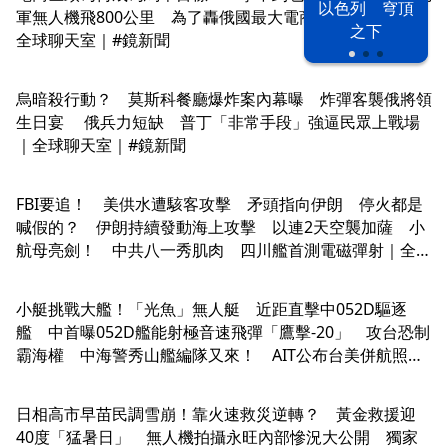
以色列 穹頂
軍無人機飛800公里 為了轟俄國最大電商「野莓」倉庫｜
之下
全球聊天室｜#鏡新聞
烏暗殺行動？ 莫斯科餐廳爆炸案內幕曝 炸彈客襲俄將領
生日宴 俄兵力短缺 普丁「非常手段」強逼民眾上戰場
｜全球聊天室｜#鏡新聞
FBI要追！ 美供水遭駭客攻擊 矛頭指向伊朗 停火都是
喊假的？ 伊朗持續發動海上攻擊 以連2天空襲加薩 小
航母亮劍！ 中共八一秀肌肉 四川艦首測電磁彈射｜全球
聊天室｜#鏡新聞
小艇挑戰大艦！「光魚」無人艇 近距直擊中052D驅逐
艦 中首曝052D艦能射極音速飛彈「鷹擊-20」 攻台恐制
霸海權 中海警秀山艦編隊又來！ AIT公布台美併航照
共機艦擾台暴增｜全球聊天室｜#鏡新聞
日相高市早苗民調雪崩！靠火速救災逆轉？ 黃金救援迎
40度「猛暑日」 無人機拍攝永旺內部慘況大公開 獨家