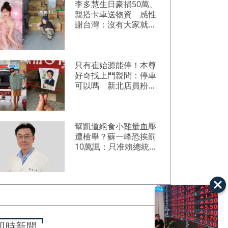
李多慧生日豪捐50萬、
親搭卡車送物資 感性
謝台灣：沒有大家就沒
我
只有崔始源能停！本尊
好奇找上門親問：停車
可以嗎 新北店員粉樂
壞
幫凱道絕食小雞量血壓
遭檢舉？蘇一峰恐挨罰
10萬諷：只准賴總統當
賴醫師
即時新聞