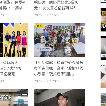
 YA傳藝」 仲夏夜
明信片」網路同款賣3張10
劇場！一票暢玩
元！ 女友童芯稱智商146「台
大3碩1博」 台灣大學回應
:20
2026.08.07 15:58
了！
特企
大巨蛋玩超大！
【生活特輯】櫃買中心金融教
臨台北4大地標
案開進偏鄉！台南七股樹林國
章必蒐藏
小學童「玩桌遊學理財」
:39
2026.08.03 20:30