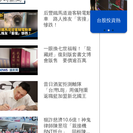
后豐鐵馬道遊客騎電動
車 路人推友「害撞」
漢光42演習
台股投資熱
慘跌！
一眼換七世福報！「龍
藏經」復刻版套書文博
會販售 要價逾百萬
昔日酒駕拒測離隊
「台灣LBJ」周儀翔重
返職籃加盟新北國王
狠詐慈濟10.6億！神鬼
律師陳昱瑄「親接機
BNT抵台」 同框陳時