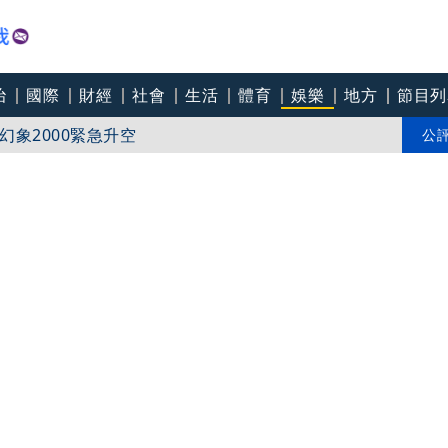
親接機BNT抵台」 同框陳時中、張淑芬畫面曝光
治
國際
財經
社會
生活
體育
娛樂
地方
節目列
象2000緊急升空
公
幻象捍領空1／蕭美琴赴高雄視導「城鎮韌性演習」 美