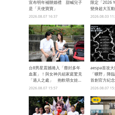
宣布明年補辦婚禮 甜喊兒子
限定「2026
是「天使寶寶」
變身超大互動
日夜
2026.08.07 16:37
2026.08.03 11
台8男星震撼捲入「塵封多年
aespa首攻
血案」！與女神共組家庭驚見
「曠野」降
「過人之處」 抱軟萌女娃動
首創官方紀念
念再拚一胎
2026.08.07 15:57
2026.08.07 15
特企