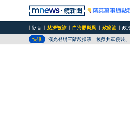
狠詐慈濟10.6億！神鬼律師陳昱瑄「
影音
慈濟被詐
白海豚颱風
致癌油
政
漢光登場三階段操演 模擬共軍侵襲、幻
快訊
AIT發文「韌性台灣」 桃機反機降
方人員現身觀摩