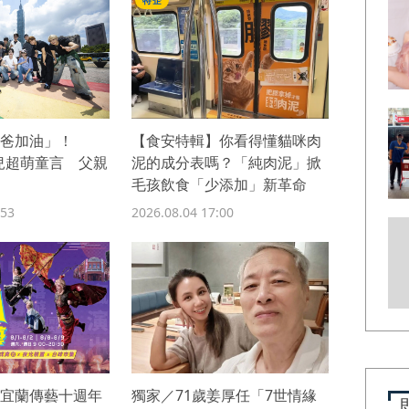
特企
爸加油」！
【食安特輯】你看得懂貓咪肉
歲兒超萌童言 父親
泥的成分表嗎？「純肉泥」掀
毛孩飲食「少添加」新革命
:53
2026.08.04 17:00
宜蘭傳藝十週年
獨家／71歲姜厚任「7世情緣