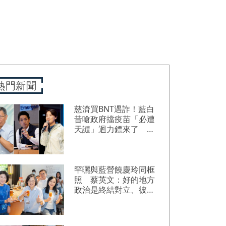
熱門新聞
慈濟買BNT遇詐！藍白
昔嗆政府擋疫苗「必遭
天譴」迴力鏢來了 荒
謬語錄一次看
罕曬與藍營饒慶玲同框
照 蔡英文：好的地方
政治是終結對立、彼此
接力