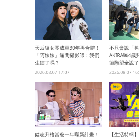
天后級女團成軍30年再合體！
不只會說「爸
「阿妹妹」逼問攝影師：我們
AKIRA曝4
生鏽了嗎？
節願望全說了
2026.08.07 17:07
2026.08.07 16
特企
健志升格當爸一年曝新計畫！
【生活特輯】