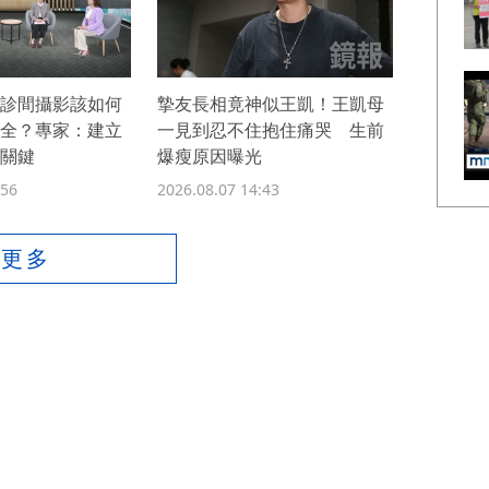
診間攝影該如何
摯友長相竟神似王凱！王凱母
全？專家：建立
一見到忍不住抱住痛哭 生前
關鍵
爆瘦原因曝光
:56
2026.08.07 14:43
看更多