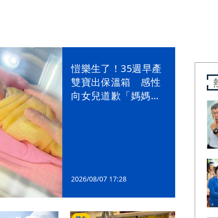
愷樂生了！35週早產
雙寶出保溫箱 感性
向女兒道歉「媽媽讓
你們提早來」
2026/08/07 17:28