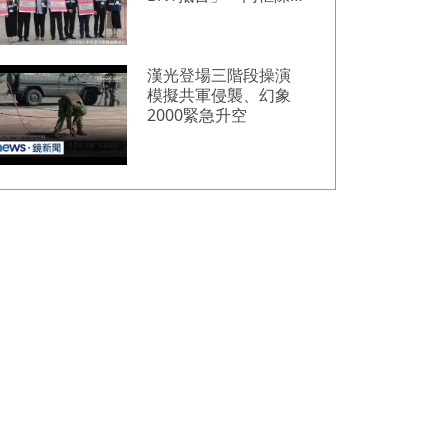
中、張淑芬畫面曝光
漢光登場三階段操演
模擬共軍侵襲、幻象
2000緊急升空