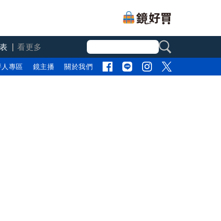
表
看更多
評人專區
鏡主播
關於我們