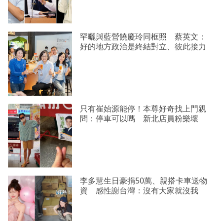
罕曬與藍營饒慶玲同框照 蔡英文：
好的地方政治是終結對立、彼此接力
只有崔始源能停！本尊好奇找上門親
問：停車可以嗎 新北店員粉樂壞
李多慧生日豪捐50萬、親搭卡車送物
資 感性謝台灣：沒有大家就沒我