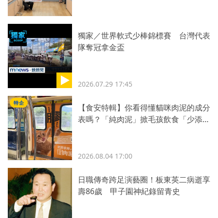
獨家／世界軟式少棒錦標賽 台灣代表
隊奪冠拿金盃
2026.07.29 17:45
特企
【食安特輯】你看得懂貓咪肉泥的成分
表嗎？「純肉泥」掀毛孩飲食「少添
加」新革命
2026.08.04 17:00
日職傳奇跨足演藝圈！板東英二病逝享
壽86歲 甲子園神紀錄留青史