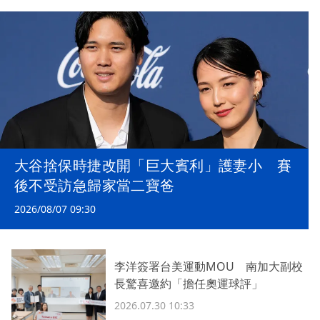
大谷捨保時捷改開「巨大賓利」護妻小 賽
後不受訪急歸家當二寶爸
2026/08/07 09:30
李洋簽署台美運動MOU 南加大副校
長驚喜邀約「擔任奧運球評」
2026.07.30 10:33