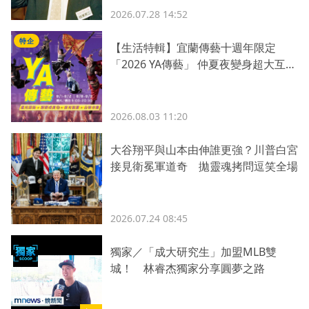
2026.07.28 14:52
特企
【生活特輯】宜蘭傳藝十週年限定
「2026 YA傳藝」 仲夏夜變身超大互動
劇場！一票暢玩日夜
2026.08.03 11:20
大谷翔平與山本由伸誰更強？川普白宮
接見衛冕軍道奇 拋靈魂拷問逗笑全場
2026.07.24 08:45
獨家／「成大研究生」加盟MLB雙
城！ 林睿杰獨家分享圓夢之路