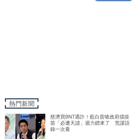
熱門新聞
慈濟買BNT遇詐！藍白昔嗆政府擋疫
苗「必遭天譴」迴力鏢來了 荒謬語
錄一次看