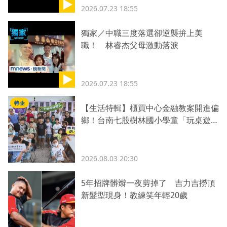
2026.07.23 18:55
獨家／中職三度落選卻逆襲拚上美
職！ 林睿杰父母激動落淚
2026.07.23 18:55
特企
【生活特輯】櫃買中心金融教案開進偏
鄉！台南七股樹林國小學童「玩桌遊學
理財」
2026.08.03 20:30
5年招牌髒辮一夜剪掉了 吉力吉撈頂
新髮型現身！教練笑年輕20歲