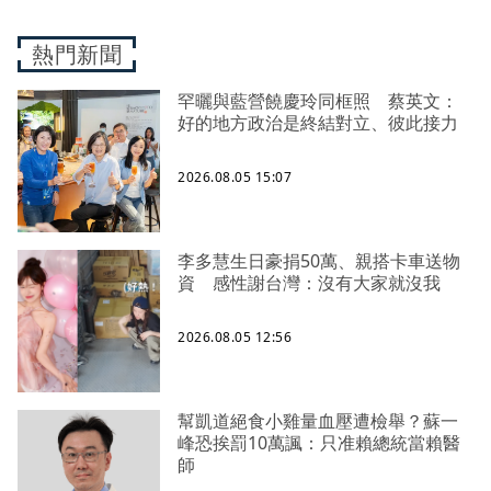
熱門新聞
罕曬與藍營饒慶玲同框照 蔡英文：
好的地方政治是終結對立、彼此接力
2026.08.05 15:07
李多慧生日豪捐50萬、親搭卡車送物
資 感性謝台灣：沒有大家就沒我
2026.08.05 12:56
幫凱道絕食小雞量血壓遭檢舉？蘇一
峰恐挨罰10萬諷：只准賴總統當賴醫
師