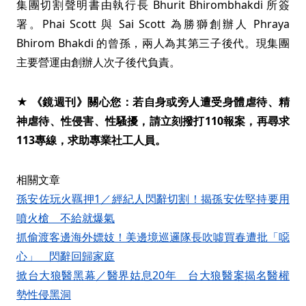
集團切割聲明書由執行長 Bhurit Bhirombhakdi 所簽
署。Phai Scott 與 Sai Scott 為勝獅創辦人 Phraya
Bhirom Bhakdi 的曾孫，兩人為其第三子後代。現集團
主要營運由創辦人次子後代負責。
★ 《鏡週刊》關心您：若自身或旁人遭受身體虐待、精
神虐待、性侵害、性騷擾，請立刻撥打110報案，再尋求
113專線，求助專業社工人員。
相關文章
孫安佐玩火羈押1／經紀人閃辭切割！揭孫安佐堅持要用
噴火槍 不給就爆氣
抓偷渡客邊海外嫖妓！美邊境巡邏隊長吹噓買春遭批「噁
心」 閃辭回歸家庭
掀台大狼醫黑幕／醫界姑息20年 台大狼醫案揭名醫權
勢性侵黑洞