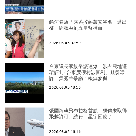
饒河名店「秀蓋掉蔣萬安簽名」遭出
征 網號召刷五星幫補血
2026.08.05 07:59
台東議長家族爭議連爆 涉占農地避
環評1／台東度假村涉圖利、疑躲環
評 吳秀華爭議：概無參與
2026.08.05 18:55
張國煒執飛布拉格首航！網傳未取得
飛越許可、繞行 星宇回應了
2026.08.02 16:16