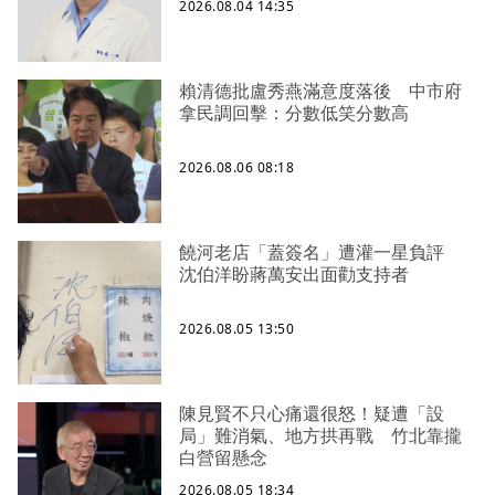
2026.08.04 14:35
賴清德批盧秀燕滿意度落後 中市府
拿民調回擊：分數低笑分數高
2026.08.06 08:18
饒河老店「蓋簽名」遭灌一星負評
沈伯洋盼蔣萬安出面勸支持者
2026.08.05 13:50
陳見賢不只心痛還很怒！疑遭「設
局」難消氣、地方拱再戰 竹北靠攏
白營留懸念
2026.08.05 18:34