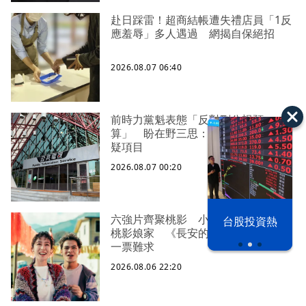
赴日踩雷！超商結帳遭失禮店員「1反
應羞辱」多人遇過 網揭自保絕招
2026.08.07 06:40
前時力黨魁表態「反對刪公視預
算」 盼在野三思：改凍結處理受質
疑項目
2026.08.07 00:20
以色列 穹頂
六強片齊聚桃影 小薰《祖先鬼》回
台股投資熱
之下
桃影娘家 《長安的荔枝》桃影加映
一票難求
2026.08.06 22:20