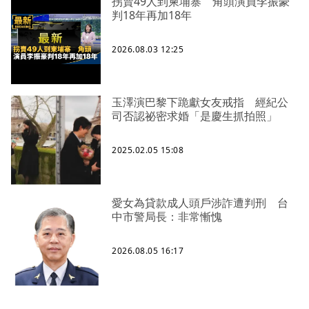
拐賣49人到柬埔寨 角頭演員李振豪
判18年再加18年
2026.08.03 12:25
玉澤演巴黎下跪獻女友戒指 經紀公
司否認祕密求婚「是慶生抓拍照」
2025.02.05 15:08
愛女為貸款成人頭戶涉詐遭判刑 台
中市警局長：非常慚愧
2026.08.05 16:17