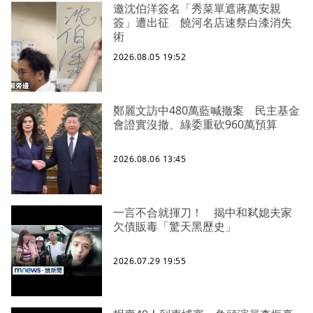
邀沈伯洋簽名「秀菜單遮蔣萬安親
簽」遭出征 饒河名店速祭白漆消失
術
2026.08.05 19:52
鄭麗文訪中480萬藍喊撤案 民主基金
會證實沒撤、綠委重砍960萬預算
2026.08.06 13:45
一言不合就揮刀！ 揭中和弒媳夫家
欠債販毒「驚天黑歷史」
2026.07.29 19:55