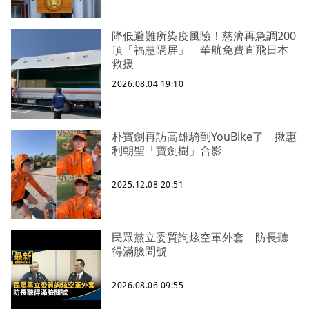
降低避難所染疫風險！慈濟再急調200
頂「福慧隔屏」 華航免費直飛日本
救援
2026.08.04 19:10
朴寶劍再訪高雄騎到YouBike了 揪惠
利朝聖「寶劍樹」合影
2025.12.08 20:51
民眾黨立委質詢炫空軍外套 防長聽
得滿臉問號
2026.08.06 09:55