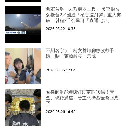
共軍首曝「人形機器士兵」 美罕點名
勿擾台2／國造「極音速飛彈」重大突
破 射程2千公里可「直通北京」
2026.08.02 18:35
不刻名字了！柯文哲卸腳鐐改戴手
環 貼「萊爾校長」示威
2026.08.05 12:04
女律師誆能買BNT疫苗詐10億！黃
金、現鈔滿屋 苦主慈濟基金會回應
了
2026.08.06 16:45