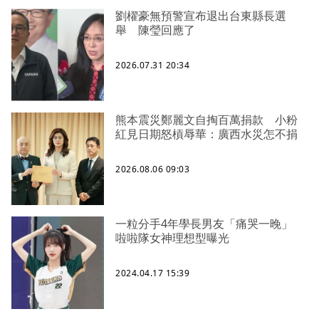
劉櫂豪無預警宣布退出台東縣長選
舉 陳瑩回應了
2026.07.31 20:34
熊本震災鄭麗文自掏百萬捐款 小粉
紅見日期怒槓辱華：廣西水災怎不捐
2026.08.06 09:03
一粒分手4年學長男友「痛哭一晚」
啦啦隊女神理想型曝光
2024.04.17 15:39