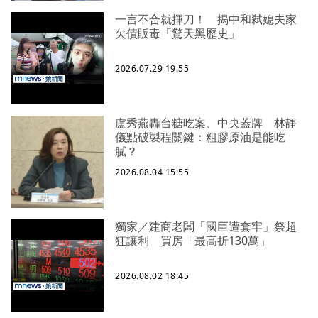
一言不合就揮刀！ 揭中和弒媳夫家
欠債販毒「驚天黑歷史」
2026.07.29 19:55
盧秀燕轟台糖吃案、中央蓋牌 林靜
儀點破製程關鍵：粗膠原油是能吃
膩？
2026.08.04 15:55
獨家／建商老闆「國巨遭套牢」祭超
狂讓利 買房「最高折130萬」
2026.08.02 18:45