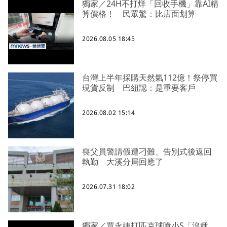
獨家／24H不打烊「回收手機」靠AI精
算價格！ 民眾驚：比店面划算
2026.08.05 18:45
台灣上半年採購天然氣112億！祭停買
現貨反制 巴紐認：是重要客戶
2026.08.02 15:14
喪父員警請假遭刁難、告別式後返回
執勤 大溪分局回應了
2026.07.31 18:02
獨家／賈永婕打匹克球嗆小S「沒種