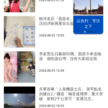
2026.08.05 07:59
饒河老店「蓋簽名」遭灌一星負評
以色列 穹頂
沈伯洋盼蔣萬安出面勸支持者
之下
2026.08.05 13:50
李多慧生日豪捐50萬、親搭卡車送物
資 感性謝台灣：沒有大家就沒我
2026.08.05 12:56
共軍首曝「人形機器士兵」 美罕點名
勿擾台2／國造「極音速飛彈」重大突
破 射程2千公里可「直通北京」
2026.08.02 18:35