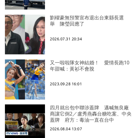
劉櫂豪無預警宣布退出台東縣長選
舉 陳瑩回應了
2026.07.31 20:34
又一啦啦隊女神結婚！ 愛情長跑10
年甜喊：黃衫不會脫
2023.09.28 16:01
四月就出包中聯涉蓋牌 邁喊無良廠
商讓它倒2／盧秀燕轟台糖吃案、中央
蓋牌 府方：毒油一直在台中
2026.08.04 13:07