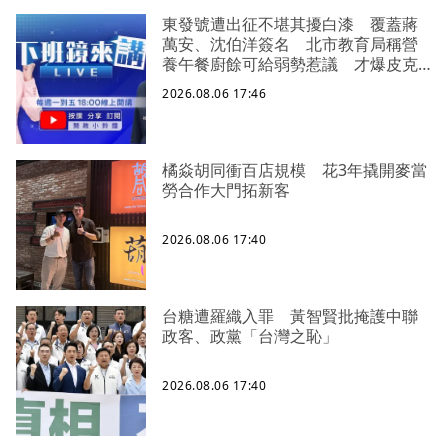
東發號遭出征不堪其擾白漆 覆蓋蔣
萬安、沈伯洋簽名 北市教育局稱營
養午餐廚餘可給弱勢惹議 才爆皮克
敏侵權 陳智菡幫柯文哲慶生又踩雷！
2026.08.06 17:46
生日改戴電子手環 曝柯文哲想法：
羞辱更強！
橘焱胡同衝百店規模 花3年撬開麥當
勞合作大門拓新客
2026.08.06 17:40
台糖遭羅織入罪 黃智賢批掩護中聯
政客、政黨「台灣之恥」
2026.08.06 17:40