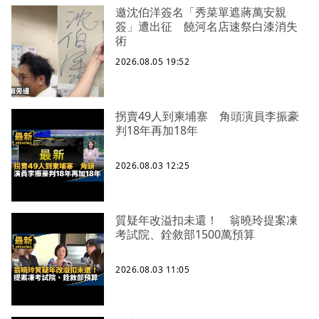
邀沈伯洋簽名「秀菜單遮蔣萬安親
簽」遭出征 饒河名店速祭白漆消失
術
2026.08.05 19:52
拐賣49人到柬埔寨 角頭演員李振豪
判18年再加18年
2026.08.03 12:25
質疑年改溢扣未還！ 翁曉玲提案凍
考試院、銓敘部1500萬預算
2026.08.03 11:05