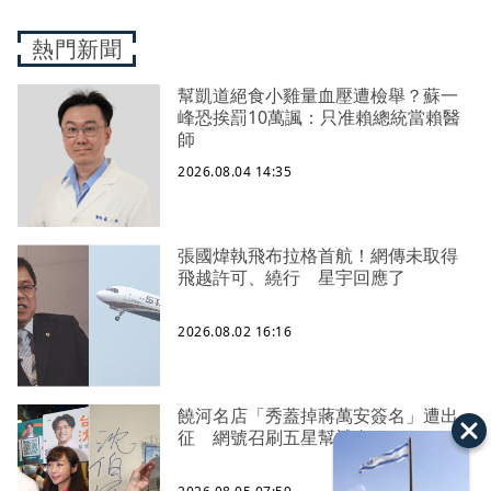
熱門新聞
幫凱道絕食小雞量血壓遭檢舉？蘇一
峰恐挨罰10萬諷：只准賴總統當賴醫
師
2026.08.04 14:35
張國煒執飛布拉格首航！網傳未取得
飛越許可、繞行 星宇回應了
2026.08.02 16:16
饒河名店「秀蓋掉蔣萬安簽名」遭出
征 網號召刷五星幫補血