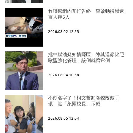
竹聯幫網內互打告終 警啟動掃黑逮
百人押5人
2026.08.02 12:55
批中聯油疑知情隱匿 陳其邁籲比照
歐盟強化管理：該倒就讓它倒
2026.08.04 10:58
不刻名字了！柯文哲卸腳鐐改戴手
環 貼「萊爾校長」示威
2026.08.05 12:04