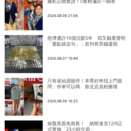
藏私公開食譜！5食材滷出一鍋香
2026.08.06 21:06
慈濟遭詐10億沉默5年 四叉貓看聲明
「重點就這句」：若判有罪錢還我
2026.08.07 10:49
只有崔始源能停！本尊好奇找上門親
問：停車可以嗎 新北店員粉樂壞
2026.08.06 16:25
操盤美股免熬夜！ 納斯達克12/6正
式實施「23小時交易」