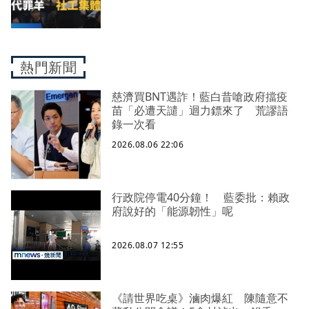
盡下的社安網危機｜社工消失中
熱門新聞
慈濟買BNT遇詐！藍白昔嗆政府擋疫
苗「必遭天譴」迴力鏢來了 荒謬語
錄一次看
2026.08.06 22:06
行政院停電40分鐘！ 藍委批：賴政
府說好的「能源韌性」呢
2026.08.07 12:55
《請世界吃桌》滷肉爆紅 陳隨意不