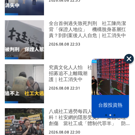
2026.08.08 22:35
剝削
全台首例過失致死判刑 社工陳尚潔
背「保證人地位」 機構脫身基層扛
責？剴剴案後人人自危｜社工消失中
2026.08.08 22:33
究責文化人人怕 社福缺口拉警報
招募追不上離職潮 低薪過勞誰來守
護｜社工消失中
2026.08.08 22:31
漢光42演習
台股投資熱
八成社工過勞每四人有一人求助身心
科！社安網的隱形受災戶 集體心理
創傷 當社工成「體制代罪羊」 防
禦性社工不敢多做無奈趨勢？耗竭殆
2026.08.08 22:30