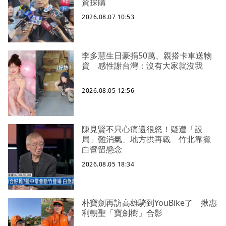
資採購
2026.08.07 10:53
李多慧生日豪捐50萬、親搭卡車送物
資 感性謝台灣：沒有大家就沒我
2026.08.05 12:56
陳見賢不只心痛還很怒！疑遭「設
局」難消氣、地方拱再戰 竹北靠攏
白營留懸念
2026.08.05 18:34
朴寶劍再訪高雄騎到YouBike了 揪惠
利朝聖「寶劍樹」合影