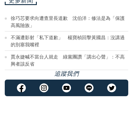
更多新聞
徐巧芯要求向遭查里長道歉 沈伯洋：修法是為「保護
高風險族」
不滿遭影射「私下道歉」 楊寶楨回擊黃國昌：沒講過
的別塞我嘴裡
賈永婕喊不當台人就走 綠黨團讚「講出心聲」：不高
興者該反省
追蹤我們