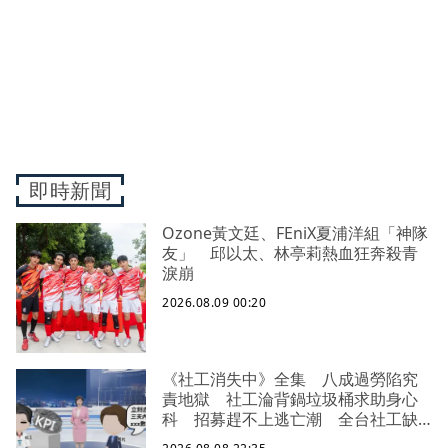
即時新聞
Ozone黃文廷、FEniX夏浦洋組「神隊
友」 邱以太、林亭莉熱血狂奔殺青
淚崩
2026.08.09 00:20
《社工消失中》全集 八成過勞陷究
責地獄 社工淪背鍋垃圾桶求助身心
科 招募趕不上逃亡潮 全台社工缺
口警報 揭薪資回捐黑幕 血汗錢遭