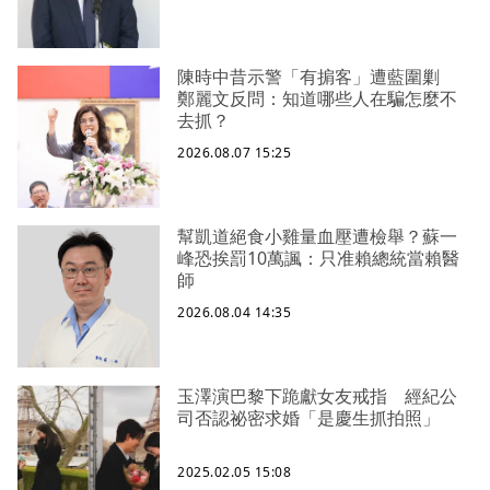
陳時中昔示警「有掮客」遭藍圍剿
鄭麗文反問：知道哪些人在騙怎麼不
去抓？
2026.08.07 15:25
幫凱道絕食小雞量血壓遭檢舉？蘇一
峰恐挨罰10萬諷：只准賴總統當賴醫
師
2026.08.04 14:35
玉澤演巴黎下跪獻女友戒指 經紀公
司否認祕密求婚「是慶生抓拍照」
2025.02.05 15:08