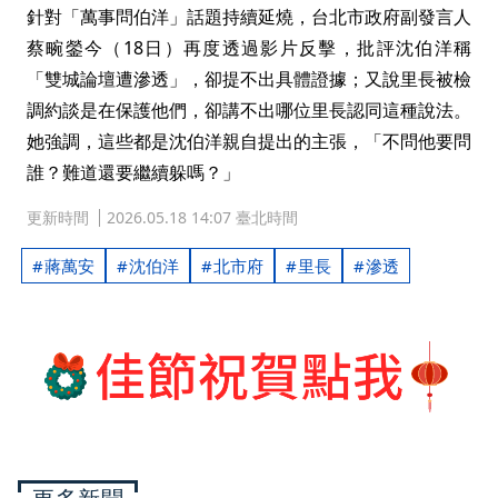
針對「萬事問伯洋」話題持續延燒，台北市政府副發言人
蔡畹鎣今（18日）再度透過影片反擊，批評沈伯洋稱
「雙城論壇遭滲透」，卻提不出具體證據；又說里長被檢
調約談是在保護他們，卻講不出哪位里長認同這種說法。
她強調，這些都是沈伯洋親自提出的主張，「不問他要問
誰？難道還要繼續躲嗎？」
更新時間
2026.05.18 14:07 臺北時間
蔣萬安
沈伯洋
北市府
里長
滲透