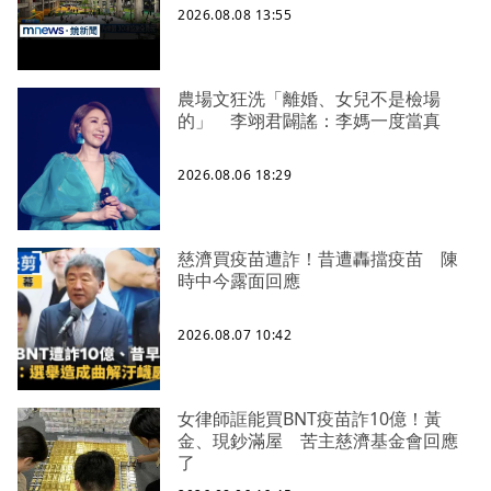
2026.08.08 13:55
農場文狂洗「離婚、女兒不是檢場
的」 李翊君闢謠：李媽一度當真
2026.08.06 18:29
慈濟買疫苗遭詐！昔遭轟擋疫苗 陳
時中今露面回應
2026.08.07 10:42
女律師誆能買BNT疫苗詐10億！黃
金、現鈔滿屋 苦主慈濟基金會回應
了