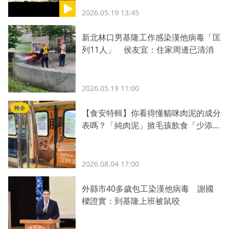
2026.05.19 13:45
新北林口男基隆工作感染漢他病毒「匡
列11人」 侯友宜：住家周邊已清消
2026.05.19 11:00
特企
【食安特輯】你看得懂貓咪肉泥的成分
表嗎？「純肉泥」掀毛孩飲食「少添
加」新革命
2026.08.04 17:00
外縣市40多歲包工染漢他病毒 謝國
樑證實：到基隆上班被鼠咬