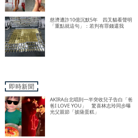
慈濟遭詐10億沉默5年 四叉貓看聲明
「重點就這句」：若判有罪錢還我
即時新聞
AKIRA台北唱到一半突收兒子告白「爸
爸I LOVE YOU」 驚喜林志玲同步曝
光父親節「披薩蛋糕」