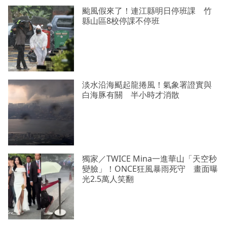
颱風假來了！連江縣明日停班課 竹
縣山區8校停課不停班
淡水沿海颳起龍捲風！氣象署證實與
白海豚有關 半小時才消散
獨家／TWICE Mina一進華山「天空秒
變臉」！ONCE狂風暴雨死守 畫面曝
光2.5萬人笑翻