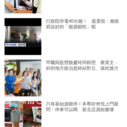
行政院停電40分鐘！ 藍委批：賴政
府說好的「能源韌性」呢
罕曬與藍營饒慶玲同框照 蔡英文：
好的地方政治是終結對立、彼此接力
只有崔始源能停！本尊好奇找上門親
問：停車可以嗎 新北店員粉樂壞