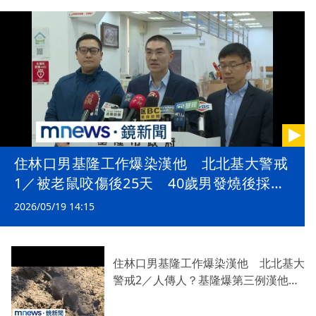
住林口男基隆工作爆染漢他 北北基大警戒
1／被老鼠咬傷後25天 40歲男發燒後採檢
確診漢他
2026/05/19 14:15
住林口男基隆工作爆染漢他 北北基大
警戒2／人傳人？基隆爆第三例漢他病
毒 醫：親密接觸恐感染