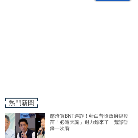
熱門新聞
慈濟買BNT遇詐！藍白昔嗆政府擋疫
苗「必遭天譴」迴力鏢來了 荒謬語
錄一次看