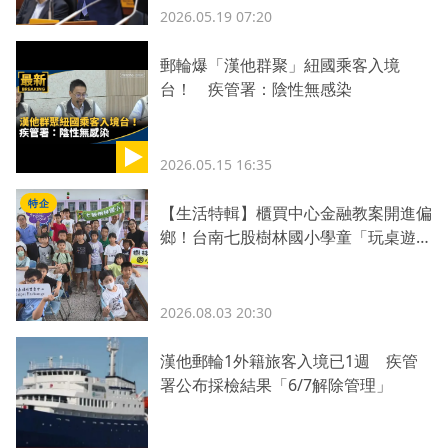
2026.05.19 07:20
郵輪爆「漢他群聚」紐國乘客入境
台！ 疾管署：陰性無感染
2026.05.15 16:35
特企
【生活特輯】櫃買中心金融教案開進偏
鄉！台南七股樹林國小學童「玩桌遊學
理財」
2026.08.03 20:30
漢他郵輪1外籍旅客入境已1週 疾管
署公布採檢結果「6/7解除管理」