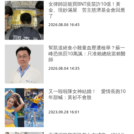
女律師誆能買BNT疫苗詐10億！黃
金、現鈔滿屋 苦主慈濟基金會回應
了
2026.08.06 16:45
幫凱道絕食小雞量血壓遭檢舉？蘇一
峰恐挨罰10萬諷：只准賴總統當賴醫
師
2026.08.04 14:35
又一啦啦隊女神結婚！ 愛情長跑10
年甜喊：黃衫不會脫
2023.09.28 16:01