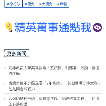
徐巧芯
罷免
大罷免
媒體
更多新聞
高雄救災！陳其邁親送「整頭豬」到部落 被讚：很懂
原住民
表態力挺不分區立委「2年條款」 黃珊珊曝交棒意願：
他是國會即戰力
八炯陷納粹爭議！這粉專逆風「莫輕信閩南狼」 釣出
王必勝按讚