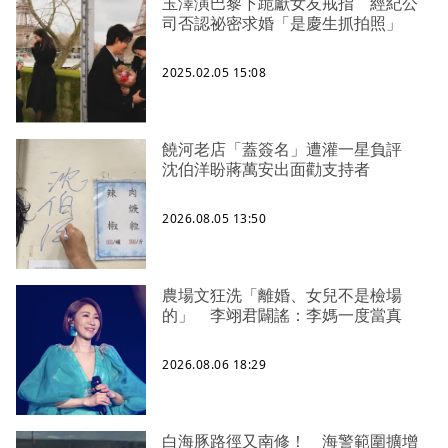
玉澤演巴黎下跪獻女友戒指 經紀公
司否認祕密求婚「是慶生抓拍照」
2025.02.05 15:08
饒河老店「蓋簽名」遭灌一星負評
沈伯洋盼蔣萬安出面勸支持者
2026.08.05 13:50
農場文狂洗「離婚、女兒不是檢場
的」 李翊君闢謠：李媽一度當真
2026.08.06 18:29
白海豚路徑又南修！ 海警範圍擴增