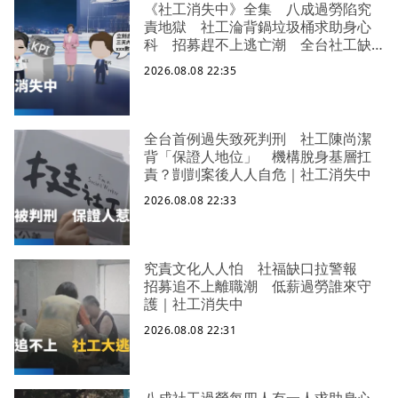
《社工消失中》全集 八成過勞陷究
責地獄 社工淪背鍋垃圾桶求助身心
科 招募趕不上逃亡潮 全台社工缺
口警報 揭薪資回捐黑幕 血汗錢遭
2026.08.08 22:35
剝削
全台首例過失致死判刑 社工陳尚潔
背「保證人地位」 機構脫身基層扛
責？剴剴案後人人自危｜社工消失中
2026.08.08 22:33
究責文化人人怕 社福缺口拉警報
招募追不上離職潮 低薪過勞誰來守
護｜社工消失中
2026.08.08 22:31