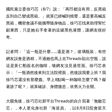
國民黨立委徐巧芯（8/7）說：「再凹都沒有用，反黑箱
反到自己變成黑箱。」就算已經喊到燒聲，還是要高喊反
黑箱，機密會議不能攜帶隨身物品，徐巧芯找來助理幫忙
顧東西，只是她右手拿著的這罐黑色液體，讓網友很好
奇。
記者問：「這一瓶是什麼……還是酒？」玻璃瓶裝，有些
網友誤會是酒精，不過她也馬上在Threads貼出空瓶，說
這是黃仁勳簽名的咖啡，嗆網友沒見過世面。徐巧芯表
示：「一瓶酒然後來到立法院裡面，然後說我要上班？我
徐巧芯還沒有那麼蠢。早上8點喝一杯咖啡怎麼了嗎？礙
著誰了呢？」就算確診、身體微恙，依舊火力全開。
大罷免後，徐巧芯社群平台Threads的自介寫著「無敵芯
芯」，本人更化身社群「海巡員」，以8月8日院會當天