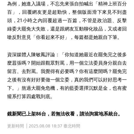
為例，她進入議場，不忘先來張自拍喊出「精神上班百分
百」，回覆網友更是超勤快，整個版面滑下來見不到盡
頭，21小時之內回覆超過一百篇，不管是政治題、反擊
綠委大罷免大失敗，還是跟網友互動聊化妝品，又或者回
嗆反對意見「你看起來不好」，每篇都是她親自下筆。
資深媒體人陳敏鳳評論：「你知道她最近在罷免完之後多
麼囂張嗎？開始跟觀眾對罵，用一個立法委員身分親自去
留言、去對罵。我覺得有必要嗎？你有這麼閒嗎？罷免完
之後有沒有好好要做一個立委，真的我們可以好好思考一
下。」熬過大罷免危機，有的藍委選擇沉默是金，也有蜜
獾系打算四處戰到底。
鏡新聞已上架86台，若無法收看，請洽詢當地系統台。
更新時間
2025.08.08 18:37 臺北時間