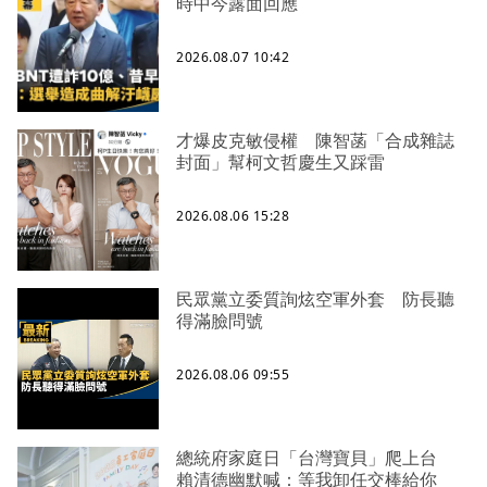
時中今露面回應
2026.08.07 10:42
才爆皮克敏侵權 陳智菡「合成雜誌
封面」幫柯文哲慶生又踩雷
2026.08.06 15:28
民眾黨立委質詢炫空軍外套 防長聽
得滿臉問號
2026.08.06 09:55
總統府家庭日「台灣寶貝」爬上台
賴清德幽默喊：等我卸任交棒給你