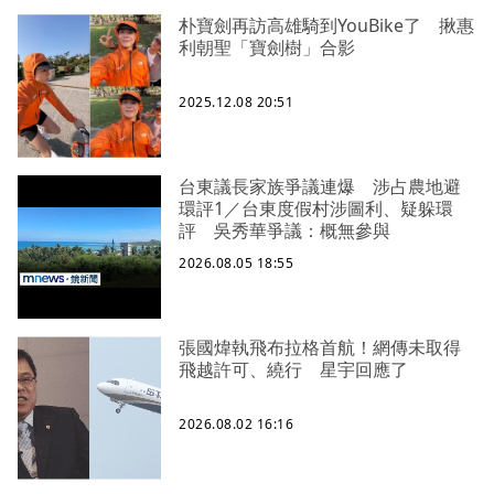
朴寶劍再訪高雄騎到YouBike了 揪惠
利朝聖「寶劍樹」合影
2025.12.08 20:51
台東議長家族爭議連爆 涉占農地避
環評1／台東度假村涉圖利、疑躲環
評 吳秀華爭議：概無參與
2026.08.05 18:55
張國煒執飛布拉格首航！網傳未取得
飛越許可、繞行 星宇回應了
2026.08.02 16:16