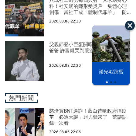
八成社工過勞每四人有一人求助身心
科！社安網的隱形受災戶 集體心理
創傷 當社工成「體制代罪羊」 防
禦性社工不敢多做無奈趨勢？耗竭殆
2026.08.08 22:30
盡下的社安網危機｜社工消失中
父親節登小巨蛋開唱 想到離世三年的
爸爸 許富凱哭到眼淚鼻涕直流
2026.08.08 22:20
漢光42演習
熱門新聞
慈濟買BNT遇詐！藍白昔嗆政府擋疫
苗「必遭天譴」迴力鏢來了 荒謬語
錄一次看
2026.08.06 22:06