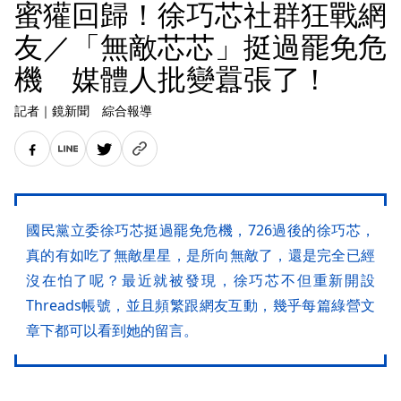
蜜獾回歸！徐巧芯社群狂戰網
友／「無敵芯芯」挺過罷免危
機 媒體人批變囂張了！
記者
｜
鏡新聞 綜合報導
國民黨立委徐巧芯挺過罷免危機，726過後的徐巧芯，
真的有如吃了無敵星星，是所向無敵了，還是完全已經
沒在怕了呢？最近就被發現，徐巧芯不但重新開設
Threads帳號，並且頻繁跟網友互動，幾乎每篇綠營文
章下都可以看到她的留言。