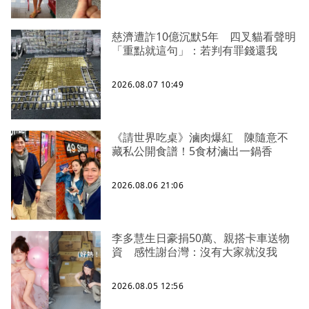
慈濟遭詐10億沉默5年 四叉貓看聲明
「重點就這句」：若判有罪錢還我
2026.08.07 10:49
《請世界吃桌》滷肉爆紅 陳隨意不
藏私公開食譜！5食材滷出一鍋香
2026.08.06 21:06
李多慧生日豪捐50萬、親搭卡車送物
資 感性謝台灣：沒有大家就沒我
2026.08.05 12:56