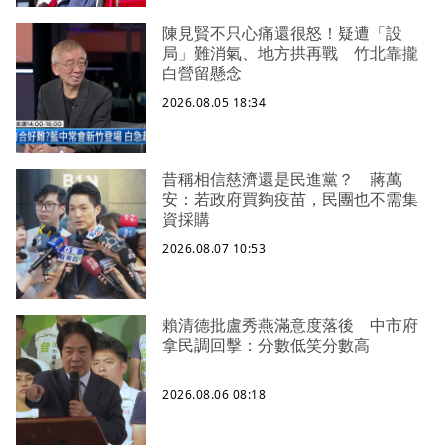
陳見賢不只心痛還很怒！疑遭「設
局」難消氣、地方拱再戰 竹北靠攏
白營留懸念
2026.08.05 18:34
昔稱相信慈濟還是民進黨？ 蔣萬
安：若政府買夠疫苗，民團也不需集
資採購
2026.08.07 10:53
賴清德批盧秀燕滿意度落後 中市府
拿民調回擊：分數低笑分數高
2026.08.06 08:18