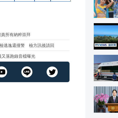
譴責所有納粹崇拜
拒檢逃逸還撞警 檢方訊後請回
員又落跑錄音檔曝光