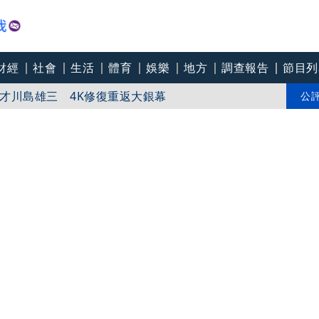
財經
社會
生活
體育
娛樂
地方
調查報告
節目列
8航班異動！8日加開疏運
才川島雄三 4K修復重返大銀幕
公
爽打王識賢「神臉黏飯粒」 喜提「搞笑MVP」