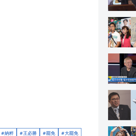
納粹
王必勝
罷免
大罷免