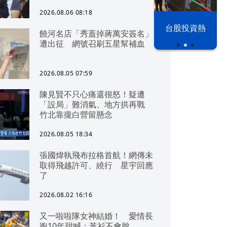
2026.08.06 08:18
以色列 穹頂
台股投資熱
饒河名店「秀蓋掉蔣萬安簽名」
之下
遭出征 網號召刷五星幫補血
2026.08.05 07:59
陳見賢不只心痛還很怒！疑遭
「設局」難消氣、地方拱再戰
竹北靠攏白營留懸念
2026.08.05 18:34
張國煒執飛布拉格首航！網傳未
取得飛越許可、繞行 星宇回應
了
2026.08.02 16:16
又一啦啦隊女神結婚！ 愛情長
跑10年甜喊：黃衫不會脫