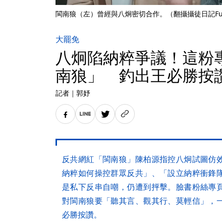
閩南狼（左）曾經與八炯密切合作。（翻攝攝徒日記Fun T
大罷免
八炯陷納粹爭議！這粉
南狼」 釣出王必勝按
記者
｜
郭妤
反共網紅「閩南狼」陳柏源指控八炯試圖仿
納粹如何操控群眾反共」、「設立納粹衝鋒
是私下反串自嘲，仍遭到抨擊。臉書粉絲專
對閩南狼要「聽其言、觀其行、莫輕信」，
必勝按讚。