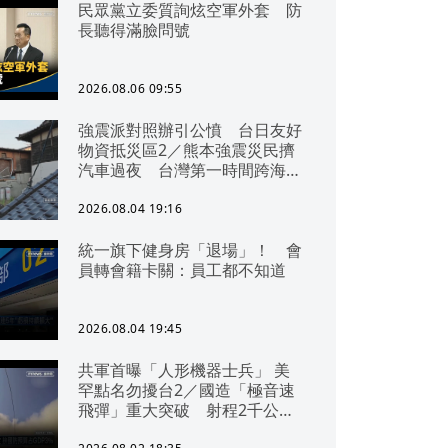
民眾黨立委質詢炫空軍外套 防
長聽得滿臉問號
2026.08.06 09:55
強震派對照辦引公憤 台日友好
物資抵災區2／熊本強震災民擠
汽車過夜 台灣第一時間跨海急
援
2026.08.04 19:16
統一旗下健身房「退場」！ 會
員轉會籍卡關：員工都不知道
2026.08.04 19:45
共軍首曝「人形機器士兵」 美
罕點名勿擾台2／國造「極音速
飛彈」重大突破 射程2千公里
可「直通北京」