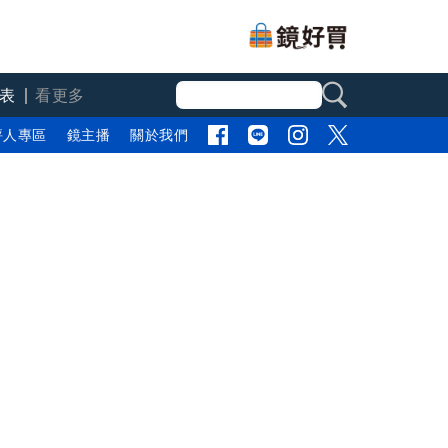
表
看更多
評人專區
鏡主播
關於我們