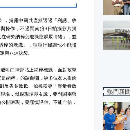
》，揭露中國共產黨透過「利誘、收
與操作，不過閩南狼3日拍攝影片揭
近在研究納粹怎麼操控群眾情緒」，並
「納粹的老鷹」，種種行徑讓他不能接
定與八炯決裂。
常遭藍白陣營貼上納粹標籤，面對攻擊
就是納粹」的話自嘲，經多位友人提醒
刻反省並致歉。臉書粉專「聲量看政
熱門新
行現場，就跟現場朋友說，要對閩南狼
的公開表現，要謹慎評估。不能全信，