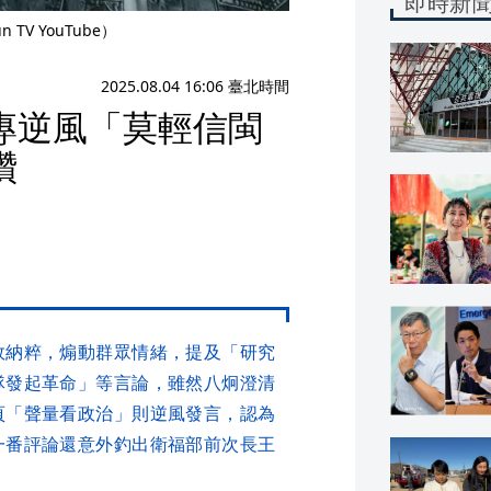
即時新
V YouTube）
2025.08.04 16:06 臺北時間
專逆風「莫輕信閩
讚
效納粹，煽動群眾情緒，提及「研究
隊發起革命」等言論，雖然八炯澄清
頁「聲量看政治」則逆風發言，認為
一番評論還意外釣出衛福部前次長王