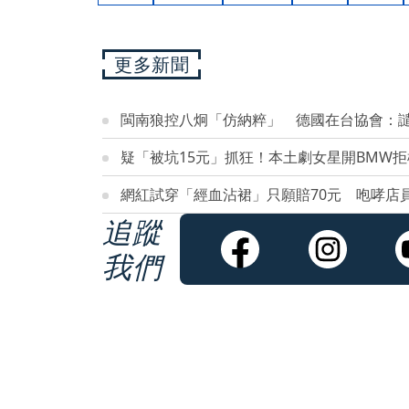
更多新聞
閩南狼控八炯「仿納粹」 德國在台協會：
疑「被坑15元」抓狂！本土劇女星開BMW
網紅試穿「經血沾裙」只願賠70元 咆哮店
追蹤
我們