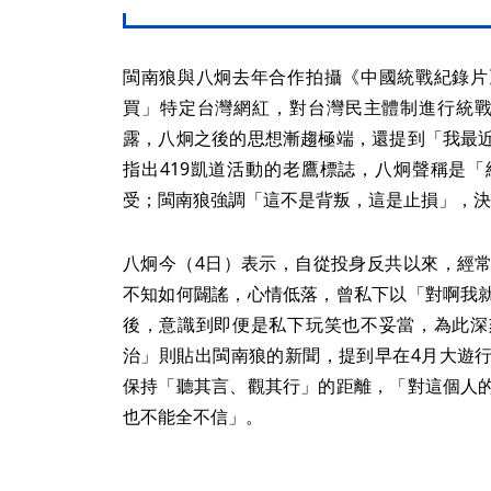
閩南狼與八炯去年合作拍攝《中國統戰紀錄片
買」特定台灣網紅，對台灣民主體制進行統戰
露，八炯之後的思想漸趨極端，還提到「我最
指出419凱道活動的老鷹標誌，八炯聲稱是
受；閩南狼強調「這不是背叛，這是止損」，決
八炯今（4日）表示，自從投身反共以來，經
不知如何闢謠，心情低落，曾私下以「對啊我
後，意識到即便是私下玩笑也不妥當，為此深
治」則貼出閩南狼的新聞，提到早在4月大遊
保持「聽其言、觀其行」的距離，「對這個人
也不能全不信」。