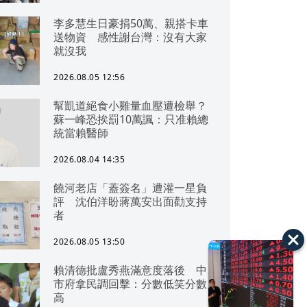
李多慧生日豪捐50萬、親搭卡車
送物資 感性謝台灣：沒有大家
就沒我
2026.08.05 12:56
幫凱道絕食小雞量血壓遭檢舉？
蘇一峰恐挨罰10萬諷：只准賴總
統當賴醫師
2026.08.04 14:35
饒河老店「蓋簽名」遭灌一星負
評 沈伯洋盼蔣萬安出面勸支持
者
2026.08.05 13:50
賴清德批盧秀燕滿意度落後 中
市府拿民調回擊：分數低笑分數
高