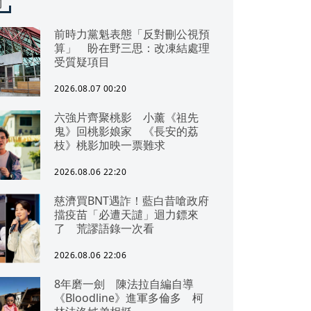
聞
前時力黨魁表態「反對刪公視預
算」 盼在野三思：改凍結處理
受質疑項目
2026.08.07 00:20
六強片齊聚桃影 小薰《祖先
鬼》回桃影娘家 《長安的荔
枝》桃影加映一票難求
2026.08.06 22:20
慈濟買BNT遇詐！藍白昔嗆政府
擋疫苗「必遭天譴」迴力鏢來
了 荒謬語錄一次看
2026.08.06 22:06
8年磨一劍 陳法拉自編自導
《Bloodline》進軍多倫多 柯