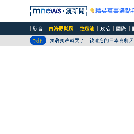
影音
白海豚颱風
致癌油
政治
國際
中颱「白海豚」逼近北台灣 星宇台日
快訊
笑著笑著就哭了 被遺忘的日本喜劇天
角頭大哥變身親情喜劇 羅志祥噴貢丸