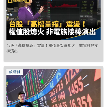
台股「高檔量縮」震盪！權值股普遍熄火 非電族群接
棒演出
鏡週刊