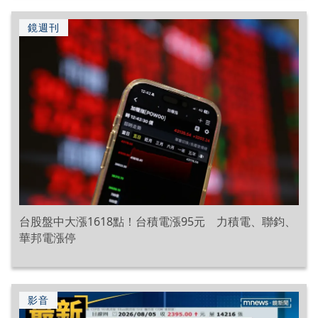
鏡週刊
台股盤中大漲1618點！台積電漲95元 力積電、聯鈞、
華邦電漲停
影音