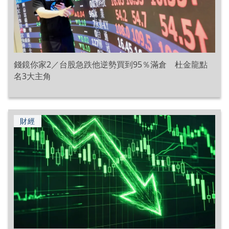
錢鏡你家2／台股急跌他逆勢買到95％滿倉 杜金龍點
名3大主角
財經