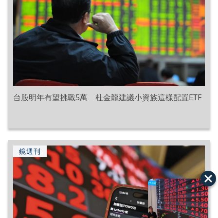
台股明年有望挑戰5萬 杜金龍建議小資族這樣配置ETF
鏡週刊