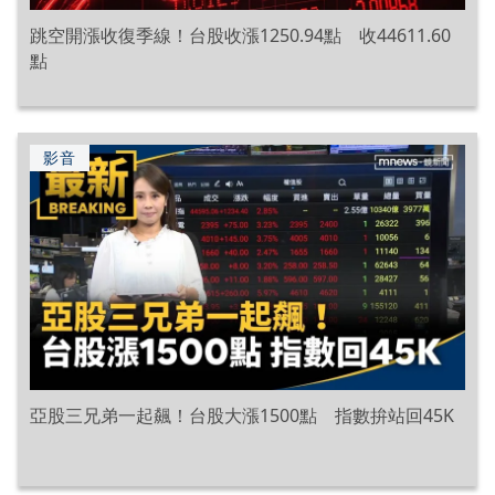
跳空開漲收復季線！台股收漲1250.94點 收44611.60
點
影音
亞股三兄弟一起飆！台股大漲1500點 指數拚站回45K