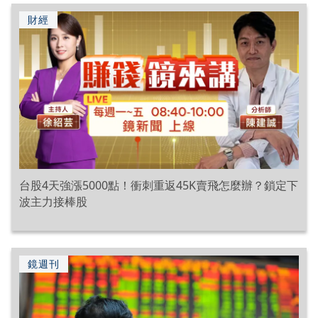
財經
台股4天強漲5000點！衝刺重返45K賣飛怎麼辦？鎖定下
波主力接棒股
鏡週刊