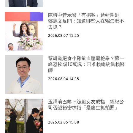
陳時中昔示警「有掮客」遭藍圍剿
鄭麗文反問：知道哪些人在騙怎麼不
去抓？
2026.08.07 15:25
幫凱道絕食小雞量血壓遭檢舉？蘇一
峰恐挨罰10萬諷：只准賴總統當賴醫
師
2026.08.04 14:35
玉澤演巴黎下跪獻女友戒指 經紀公
司否認祕密求婚「是慶生抓拍照」
2025.02.05 15:08