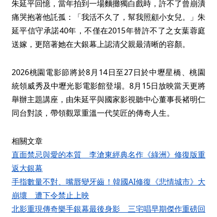
朱延平回憶，當年拍到一場麵攤獨白戲時，許不了曾崩潰
痛哭抱著他託孤：「我活不久了，幫我照顧小女兒。」朱
延平信守承諾40年，不僅在2015年替許不了之女葉蓉庭
送嫁，更陪著她在大銀幕上認清父親最清晰的容顏。
2026桃園電影節將於8月14日至27日於中壢星橋、桃園
統領威秀及中壢光影電影館登場。8月15日放映當天更將
舉辦主題講座，由朱延平與國家影視聽中心董事長褚明仁
同台對談，帶領觀眾重溫一代笑匠的傳奇人生。
相關文章
直面禁忌與愛的本質 李滄東經典名作《綠洲》修復版重
返大銀幕
手指數量不對、嘴唇變牙齒！韓國AI修復《悲情城市》大
崩壞 遭下令禁止上映
北影重現傳奇樂手銀幕最後身影 三宅唱早期傑作重磅回