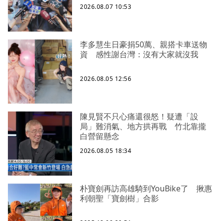
2026.08.07 10:53
李多慧生日豪捐50萬、親搭卡車送物
資 感性謝台灣：沒有大家就沒我
2026.08.05 12:56
陳見賢不只心痛還很怒！疑遭「設
局」難消氣、地方拱再戰 竹北靠攏
白營留懸念
2026.08.05 18:34
朴寶劍再訪高雄騎到YouBike了 揪惠
利朝聖「寶劍樹」合影