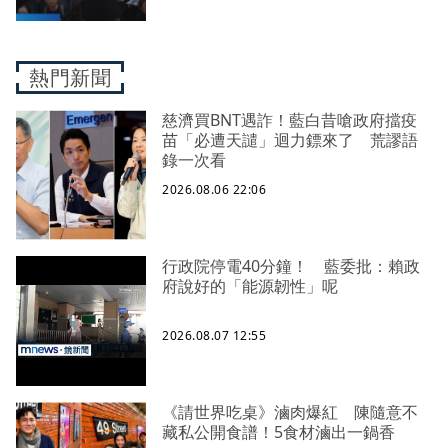
熱門新聞
慈濟買BNT遇詐！藍白昔嗆政府擋疫
苗「必遭天譴」迴力鏢來了 荒謬語
錄一次看
2026.08.06 22:06
行政院停電40分鐘！ 藍委批：賴政
府說好的「能源韌性」呢
2026.08.07 12:55
《請世界吃桌》滷肉爆紅 陳隨意不
藏私公開食譜！5食材滷出一鍋香