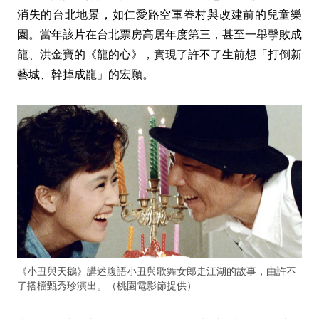
消失的台北地景，如仁愛路空軍眷村與改建前的兒童樂
園。當年該片在台北票房高居年度第三，甚至一舉擊敗成
龍、洪金寶的《龍的心》，實現了許不了生前想「打倒新
藝城、幹掉成龍」的宏願。
《小丑與天鵝》講述腹語小丑與歌舞女郎走江湖的故事，由許不
了搭檔甄秀珍演出。（桃園電影節提供）