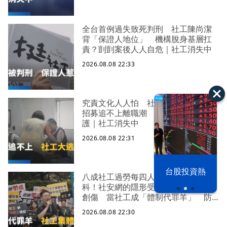
全台首例過失致死判刑 社工陳尚潔
背「保證人地位」 機構脫身基層扛
責？剴剴案後人人自危｜社工消失中
2026.08.08 22:33
究責文化人人怕 社福缺口拉警報
招募追不上離職潮 低薪過勞誰來守
護｜社工消失中
2026.08.08 22:31
漢光42演習
台股投資熱
八成社工過勞每四人有一人求助身心
科！社安網的隱形受災戶 集體心理
創傷 當社工成「體制代罪羊」 防
禦性社工不敢多做無奈趨勢？耗竭殆
2026.08.08 22:30
盡下的社安網危機｜社工消失中