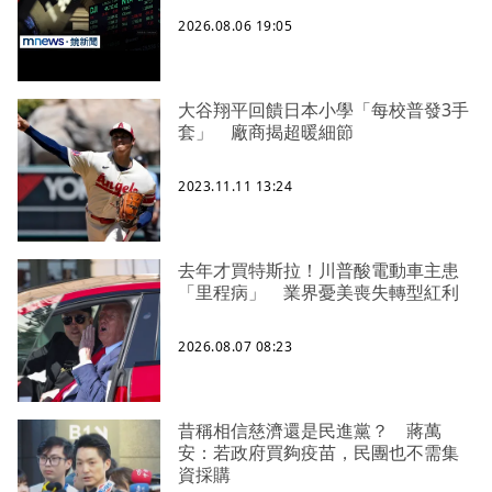
2026.08.06 19:05
大谷翔平回饋日本小學「每校普發3手
套」 廠商揭超暖細節
2023.11.11 13:24
去年才買特斯拉！川普酸電動車主患
「里程病」 業界憂美喪失轉型紅利
2026.08.07 08:23
昔稱相信慈濟還是民進黨？ 蔣萬
安：若政府買夠疫苗，民團也不需集
資採購