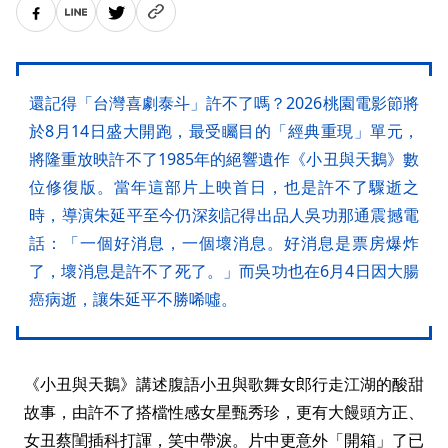
還記得「台灣喜劇泰斗」許不了嗎？2026桃園電影節將
於8月14日盛大開跑，最受矚目的「經典重現」單元，
將隆重放映許不了1985年的絕響遺作《小丑與天鵝》數
位修復版。當年這部片上映首日，也是許不了驟逝之
時，導演朱延平至今仍深刻記得出品人吳功那通震撼電
話：「一個好消息，一個壞消息。好消息是票房爆炸
了，壞消息是許不了死了。」而吳功也在6月4日因大腸
癌病逝，讓朱延平不勝唏噓。
《小丑與天鵝》講述腹語小丑與歌舞女郎行走江湖的酸甜
故事，由許不了搭檔性感女星甄秀珍，更有大饅頭方正、
女丑蔡閨插科打諢，笑中帶淚。片中更意外「開箱」了已