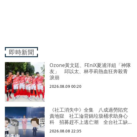
即時新聞
Ozone黃文廷、FEniX夏浦洋組「神隊
友」 邱以太、林亭莉熱血狂奔殺青
淚崩
2026.08.09 00:20
《社工消失中》全集 八成過勞陷究
責地獄 社工淪背鍋垃圾桶求助身心
科 招募趕不上逃亡潮 全台社工缺
口警報 揭薪資回捐黑幕 血汗錢遭
2026.08.08 22:35
剝削