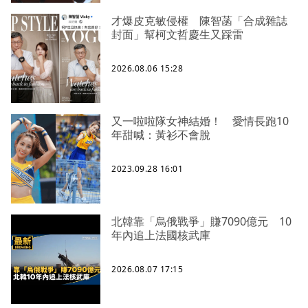
才爆皮克敏侵權 陳智菡「合成雜誌
封面」幫柯文哲慶生又踩雷
2026.08.06 15:28
又一啦啦隊女神結婚！ 愛情長跑10
年甜喊：黃衫不會脫
2023.09.28 16:01
北韓靠「烏俄戰爭」賺7090億元 10
年內追上法國核武庫
2026.08.07 17:15