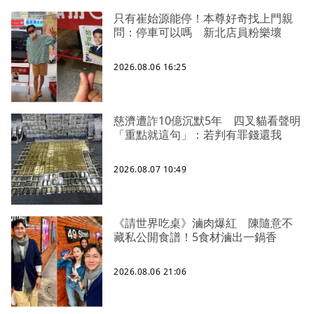
只有崔始源能停！本尊好奇找上門親
問：停車可以嗎 新北店員粉樂壞
2026.08.06 16:25
慈濟遭詐10億沉默5年 四叉貓看聲明
「重點就這句」：若判有罪錢還我
2026.08.07 10:49
《請世界吃桌》滷肉爆紅 陳隨意不
藏私公開食譜！5食材滷出一鍋香
2026.08.06 21:06