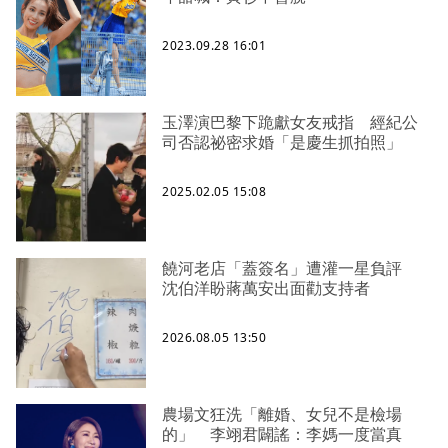
2023.09.28 16:01
玉澤演巴黎下跪獻女友戒指 經紀公
司否認祕密求婚「是慶生抓拍照」
2025.02.05 15:08
饒河老店「蓋簽名」遭灌一星負評
沈伯洋盼蔣萬安出面勸支持者
2026.08.05 13:50
農場文狂洗「離婚、女兒不是檢場
的」 李翊君闢謠：李媽一度當真