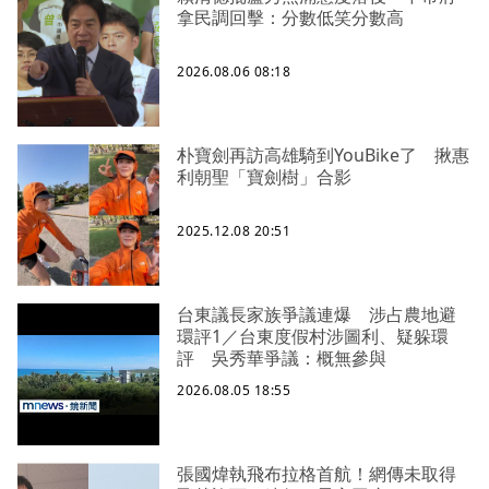
拿民調回擊：分數低笑分數高
2026.08.06 08:18
朴寶劍再訪高雄騎到YouBike了 揪惠
利朝聖「寶劍樹」合影
2025.12.08 20:51
台東議長家族爭議連爆 涉占農地避
環評1／台東度假村涉圖利、疑躲環
評 吳秀華爭議：概無參與
2026.08.05 18:55
張國煒執飛布拉格首航！網傳未取得