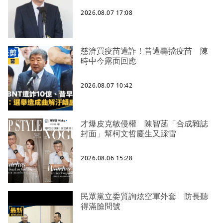
2026.08.07 17:08
慈濟買疫苗遭詐！昔遭轟擋疫苗 陳
時中今露面回應
2026.08.07 10:42
才爆皮克敏侵權 陳智菡「合成雜誌
封面」幫柯文哲慶生又踩雷
2026.08.06 15:28
民眾黨立委質詢炫空軍外套 防長聽
得滿臉問號