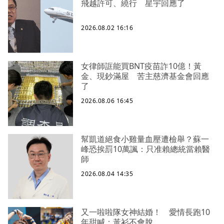
飛越許可、繞行 星宇回應了
2026.08.02 16:16
女律師誆能買BNT疫苗詐10億！黃
金、現鈔滿屋 苦主慈濟基金會回應
了
2026.08.06 16:45
幫凱道絕食小雞量血壓遭檢舉？蘇一
峰恐挨罰10萬諷：只准賴總統當賴醫
師
2026.08.04 14:35
又一啦啦隊女神結婚！ 愛情長跑10
年甜喊：黃衫不會脫