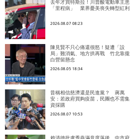
去年才買特斯拉！川普酸電動車主患
「里程病」 業界憂美喪失轉型紅利
2026.08.07 08:23
陳見賢不只心痛還很怒！疑遭「設
局」難消氣、地方拱再戰 竹北靠攏
白營留懸念
2026.08.05 18:34
昔稱相信慈濟還是民進黨？ 蔣萬
安：若政府買夠疫苗，民團也不需集
資採購
2026.08.07 10:53
賴清德批盧秀燕滿意度落後 中市府