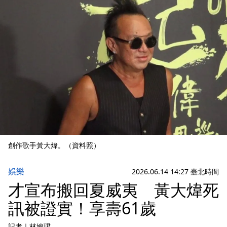
創作歌手黃大煒。（資料照）
娛樂
2026.06.14 14:27 臺北時間
才宣布搬回夏威夷 黃大煒死
訊被證實！享壽61歲
記者
｜
林婉珺