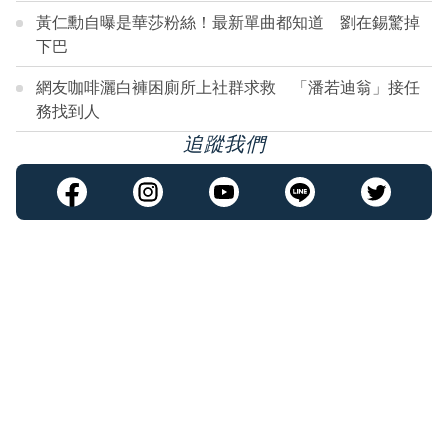
黃仁勳自曝是華莎粉絲！最新單曲都知道 劉在錫驚掉
下巴
網友咖啡灑白褲困廁所上社群求救 「潘若迪翁」接任
務找到人
追蹤我們