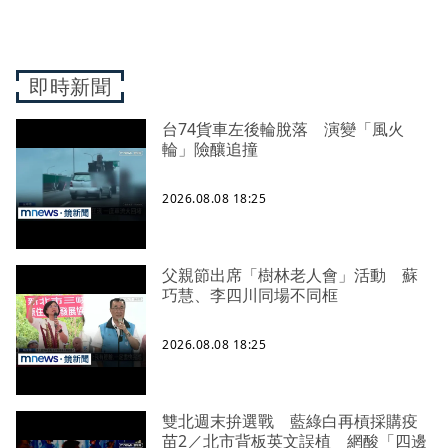
即時新聞
台74貨車左後輪脫落 演變「風火
輪」險釀追撞
2026.08.08 18:25
父親節出席「樹林老人會」活動 蘇
巧慧、李四川同場不同框
2026.08.08 18:25
雙北週末拚選戰 藍綠白再槓採購疫
苗2／北市背板英文誤植 網酸「四邊