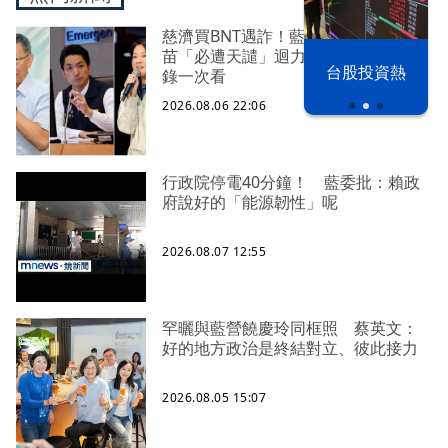
慈濟買BNT遇詐！藍白昔嗆政府擋疫
苗「必遭天譴」迴力鏢來了 荒謬語
漢光42演習
台股投資熱
錄一次看
2026.08.06 22:06
行政院停電40分鐘！ 藍委批：賴政
府說好的「能源韌性」呢
2026.08.07 12:55
罕曬與藍營饒慶玲同框照 蔡英文：
好的地方政治是終結對立、彼此接力
2026.08.05 15:07