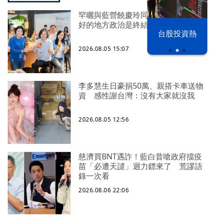
罕曬與藍營饒慶玲同框照 蔡英文：
好的地方政治是終結對立、彼此接力
漢光42演習
台股投資熱
2026.08.05 15:07
李多慧生日豪捐50萬、親搭卡車送物
資 感性謝台灣：沒有大家就沒我
2026.08.05 12:56
慈濟買BNT遇詐！藍白昔嗆政府擋疫
苗「必遭天譴」迴力鏢來了 荒謬語
錄一次看
2026.08.06 22:06