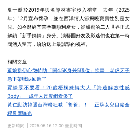
夏于喬於2019年與名導林書宇步入禮堂，去年（2025
年）12月宣布懷孕，並在西洋情人節揭曉寶寶性別是女
兒。如今歷經辛苦孕期順利產女，從甜蜜的二人世界正式
解鎖「新手媽媽」身分。演藝圈好友及影迷們也在第一時
間湧入留言，紛紛送上最誠摯的祝福。
相關文章
董娘劉伊心徵特助「開4.5K身兼5職位」挨轟 老虎牙子
急下架職缺回應了
賈靜雯不要看！20歲梧桐妹轉大人「海邊解放性感
Body」 成年人尺度網看傻了
黃仁勳訪韓遇台灣粉狂喊「爸爸」！ 正牌女兒目睹全
程反應曝光
更新時間
2026.06.16 12:00 臺北時間