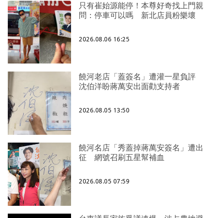
只有崔始源能停！本尊好奇找上門親
問：停車可以嗎 新北店員粉樂壞
2026.08.06 16:25
饒河老店「蓋簽名」遭灌一星負評
沈伯洋盼蔣萬安出面勸支持者
2026.08.05 13:50
饒河名店「秀蓋掉蔣萬安簽名」遭出
征 網號召刷五星幫補血
2026.08.05 07:59