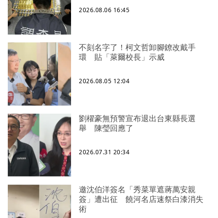
2026.08.06 16:45
不刻名字了！柯文哲卸腳鐐改戴手
環 貼「萊爾校長」示威
2026.08.05 12:04
劉櫂豪無預警宣布退出台東縣長選
舉 陳瑩回應了
2026.07.31 20:34
邀沈伯洋簽名「秀菜單遮蔣萬安親
簽」遭出征 饒河名店速祭白漆消失
術