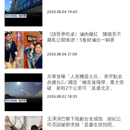
2026.08.04 19:45
《請世界吃桌》滷肉爆紅 陳隨意不
藏私公開食譜！5食材滷出一鍋香
2026.08.06 21:06
共軍首曝「人形機器士兵」 美罕點名
勿擾台2／國造「極音速飛彈」重大突
破 射程2千公里可「直通北京」
2026.08.02 18:35
玉澤演巴黎下跪獻女友戒指 經紀公
司否認祕密求婚「是慶生抓拍照」