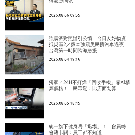
得滿臉問號
2026.08.06 09:55
強震派對照辦引公憤 台日友好物資
抵災區2／熊本強震災民擠汽車過夜
台灣第一時間跨海急援
2026.08.04 19:16
獨家／24H不打烊「回收手機」靠AI精
算價格！ 民眾驚：比店面划算
2026.08.05 18:45
統一旗下健身房「退場」！ 會員轉
會籍卡關：員工都不知道