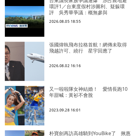
台東議長家族爭議連爆 涉占農地避
環評1／台東度假村涉圖利、疑躲環
評 吳秀華爭議：概無參與
2026.08.05 18:55
張國煒執飛布拉格首航！網傳未取得
飛越許可、繞行 星宇回應了
2026.08.02 16:16
又一啦啦隊女神結婚！ 愛情長跑10
年甜喊：黃衫不會脫
2023.09.28 16:01
朴寶劍再訪高雄騎到YouBike了 揪惠