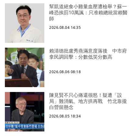
幫凱道絕食小雞量血壓遭檢舉？蘇一
峰恐挨罰10萬諷：只准賴總統當賴醫
師
2026.08.04 14:35
賴清德批盧秀燕滿意度落後 中市府
拿民調回擊：分數低笑分數高
2026.08.06 08:18
陳見賢不只心痛還很怒！疑遭「設
局」難消氣、地方拱再戰 竹北靠攏
白營留懸念
2026.08.05 18:34