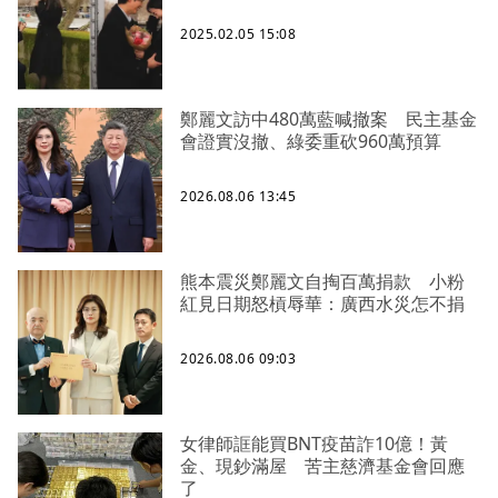
2025.02.05 15:08
鄭麗文訪中480萬藍喊撤案 民主基金
會證實沒撤、綠委重砍960萬預算
2026.08.06 13:45
熊本震災鄭麗文自掏百萬捐款 小粉
紅見日期怒槓辱華：廣西水災怎不捐
2026.08.06 09:03
女律師誆能買BNT疫苗詐10億！黃
金、現鈔滿屋 苦主慈濟基金會回應
了