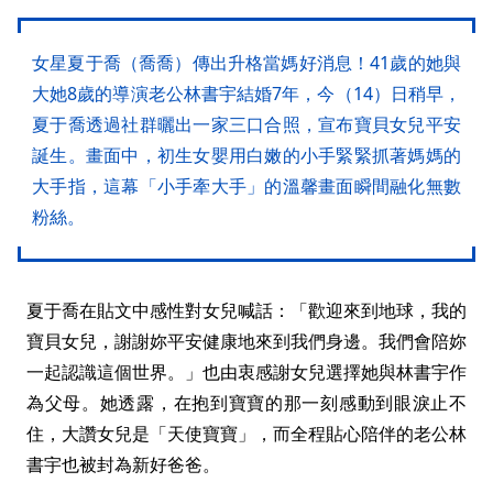
女星夏于喬（喬喬）傳出升格當媽好消息！41歲的她與
大她8歲的導演老公林書宇結婚7年，今（14）日稍早，
夏于喬透過社群曬出一家三口合照，宣布寶貝女兒平安
誕生。畫面中，初生女嬰用白嫩的小手緊緊抓著媽媽的
大手指，這幕「小手牽大手」的溫馨畫面瞬間融化無數
粉絲。
夏于喬在貼文中感性對女兒喊話：「歡迎來到地球，我的
寶貝女兒，謝謝妳平安健康地來到我們身邊。我們會陪妳
一起認識這個世界。」也由衷感謝女兒選擇她與林書宇作
為父母。她透露，在抱到寶寶的那一刻感動到眼淚止不
住，大讚女兒是「天使寶寶」，而全程貼心陪伴的老公林
書宇也被封為新好爸爸。