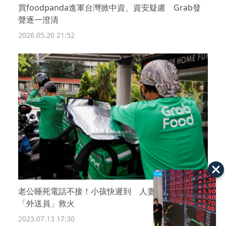
買foodpanda進軍台灣掀中資、資安疑慮 Grab發
聲逐一澄清
2026.05.20 21:52
老公睡死電話不接！小孩快遲到 人妻無計可施找
「外送員」救火
2023.07.13 17:30