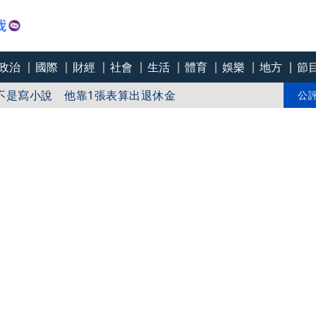
政治
國際
財經
社會
生活
體育
娛樂
地方
節
作時間至少2個月 他曝動畫師最大挑戰
不是寫小說 他靠1張表算出退休金
公
？ 38歲工程師揭200%持股真相