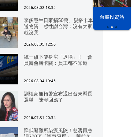
可「直通北京」
2026.08.02 18:35
以色列 穹頂
台股投資熱
李多慧生日豪捐50萬、親搭卡車
之下
送物資 感性謝台灣：沒有大家
就沒我
2026.08.05 12:56
統一旗下健身房「退場」！ 會
員轉會籍卡關：員工都不知道
2026.08.04 19:45
劉櫂豪無預警宣布退出台東縣長
選舉 陳瑩回應了
2026.07.31 20:34
降低避難所染疫風險！慈濟再急
調200頂「福慧隔屏」 華航免