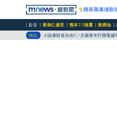
影音
黃崇仁逝世
熊本7.1強震
致癌油
台灣原創動畫5／《芽芽樂團》每集製
快訊
小說家財富自由1／文藝青年打開電腦
小說家財富自由2／房貸信貸買股可以嗎