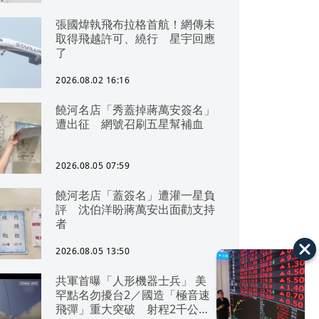
張國煒執飛布拉格首航！網傳未
取得飛越許可、繞行 星宇回應
了
2026.08.02 16:16
饒河名店「秀蓋掉蔣萬安簽名」
遭出征 網號召刷五星幫補血
2026.08.05 07:59
饒河老店「蓋簽名」遭灌一星負
評 沈伯洋盼蔣萬安出面勸支持
者
2026.08.05 13:50
共軍首曝「人形機器士兵」 美
罕點名勿擾台2／國造「極音速
飛彈」重大突破 射程2千公里