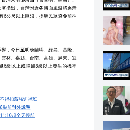
象署指出，台灣附近各海面風浪將逐漸
有6公尺以上巨浪，提醒民眾避免前往
影響，今日至明晚蘭嶼、綠島、基隆、
、雲林、嘉縣、台南、高雄、屏東、宜
風6級以上或陣風8級以上發生的機率
不得扣薪強迫補班
8點前對外說明
1:10起全天停航