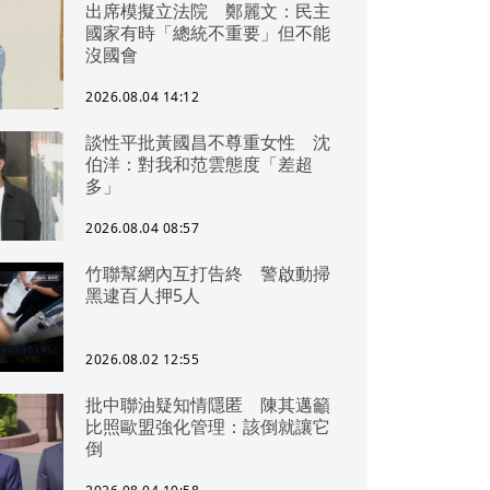
出席模擬立法院 鄭麗文：民主
國家有時「總統不重要」但不能
沒國會
2026.08.04 14:12
談性平批黃國昌不尊重女性 沈
伯洋：對我和范雲態度「差超
多」
2026.08.04 08:57
竹聯幫網內互打告終 警啟動掃
黑逮百人押5人
2026.08.02 12:55
批中聯油疑知情隱匿 陳其邁籲
比照歐盟強化管理：該倒就讓它
倒