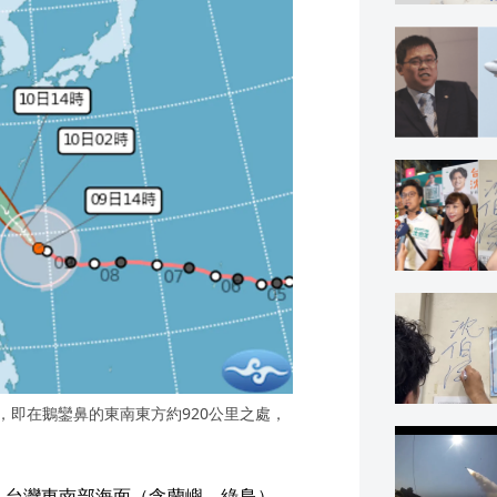
0度，即在鵝鑾鼻的東南東方約920公里之處，
）
、台灣東南部海面（含蘭嶼、綠島）、