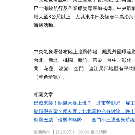
巴士海峽航行及作業船隻應嚴加戒備。中央氣
增大至3公尺以上，尤其東半部及恆春半島沿海
海邊活動。
中央氣象署發布陸上強風特報，颱風外圍環流
台北、新北、桃園、新竹、苗栗、台中、彰化
蘭、花蓮、澎湖、金門、連江局部地區有平均
（黃色燈號）。
相關文章
巴威來襲！颱風天要上班？ 北市勞動局：雇主
颱風假有望？侯友宜：北北基桃充分討論 晚上
颱風巴威「侵襲率略降」 金門小三通金泉航線1
更新時間
2026.07.11 09:00 臺北時間