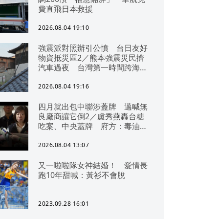
費直飛日本救援
2026.08.04 19:10
強震派對照辦引公憤 台日友好
物資抵災區2／熊本強震災民擠
汽車過夜 台灣第一時間跨海急
援
2026.08.04 19:16
四月就出包中聯涉蓋牌 邁喊無
良廠商讓它倒2／盧秀燕轟台糖
吃案、中央蓋牌 府方：毒油一
直在台中
2026.08.04 13:07
又一啦啦隊女神結婚！ 愛情長
跑10年甜喊：黃衫不會脫
2023.09.28 16:01