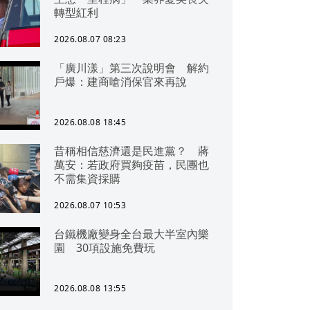
轉型紅利
2026.08.07 08:23
「廣川漾」第三次說明會 解約
戶爆：建商嗆消保官來再說
2026.08.08 18:45
昔稱相信慈濟還是民進黨？ 蔣
萬安：若政府買夠疫苗，民團也
不需集資採購
2026.08.07 10:53
台鐵機廠變身全台最大半室內樂
園 30項設施免費玩
2026.08.08 13:55