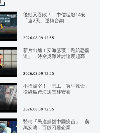
聞
後勁又吞敗！ 中信猛敲14安
「連2天」逆轉台鋼
2026.08.09 12:55
新片出爐！安海瑟薇「跑給恐龍
追」 時空災難片討論度超高
2026.08.09 12:55
不捨被宰！ 志工「買牛救命」
從綠島跨海送雲林安養
2026.08.09 12:55
醫稱「民進黨擋中國疫苗」 蔣
萬安嗆：百般刁難企業