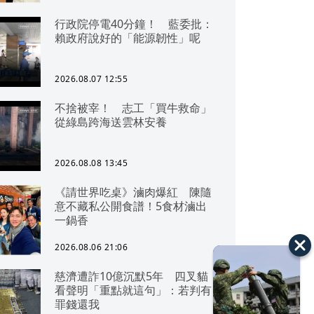
行政院停電40分鐘！ 藍委批：
賴政府說好的「能源韌性」呢
2026.08.07 12:55
不捨被宰！ 志工「買牛救命」
從綠島跨海送雲林安養
2026.08.08 13:45
《請世界吃桌》滷肉爆紅 陳隨
意不藏私公開食譜！5食材滷出
一鍋香
2026.08.06 21:06
慈濟遭詐10億沉默5年 四叉貓
看聲明「重點就這句」：若判有
罪錢還我