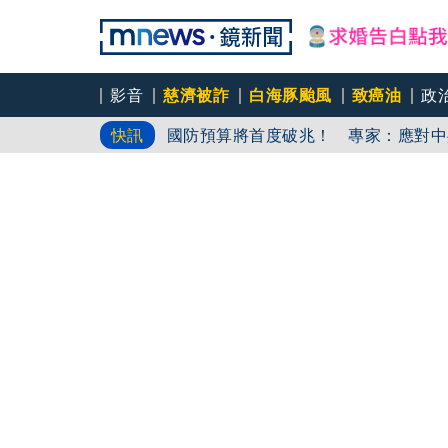
影音
慈濟被詐
白海豚颱風
致癌油
政
醫稱「民進黨擋中國疫苗」 蔣萬安嗆
快訊
國防預算將首度破兆！ 專家：應對中
農地當停車位！ 蘆竹「廣川漾」說明