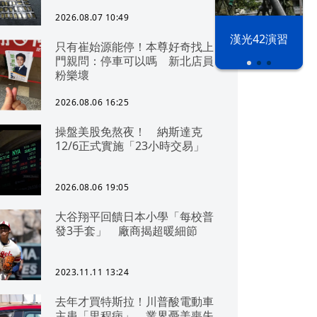
2026.08.07 10:49
漢光42演習
只有崔始源能停！本尊好奇找上
門親問：停車可以嗎 新北店員
粉樂壞
2026.08.06 16:25
操盤美股免熬夜！ 納斯達克
12/6正式實施「23小時交易」
2026.08.06 19:05
大谷翔平回饋日本小學「每校普
發3手套」 廠商揭超暖細節
2023.11.11 13:24
去年才買特斯拉！川普酸電動車
主患「里程病」 業界憂美喪失