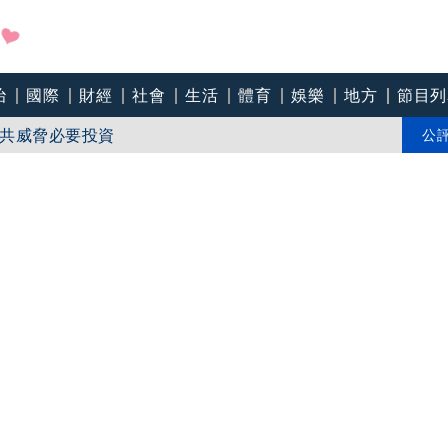
治
國際
財經
社會
生活
體育
娛樂
地方
節目列
：百般刁難企業
共威脅必要投資
公
會爆推擠衝突！