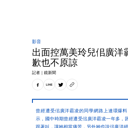
影音
出面控萬美玲兒佀廣洋
歉也不原諒
記者
｜
鏡新聞
曾經遭受佀廣洋霸凌的同學網路上連環爆料
示，國中時期曾經遭受佀廣洋霸凌一年多，
跟著叫，讓她相當痛苦，另外她也說佀廣洋經