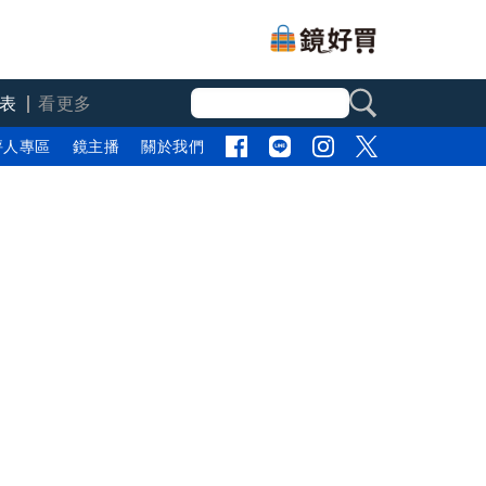
表
看更多
評人專區
鏡主播
關於我們