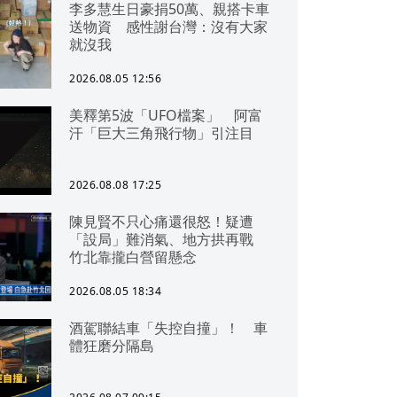
李多慧生日豪捐50萬、親搭卡車
送物資 感性謝台灣：沒有大家
就沒我
2026.08.05 12:56
美釋第5波「UFO檔案」 阿富
汗「巨大三角飛行物」引注目
2026.08.08 17:25
陳見賢不只心痛還很怒！疑遭
「設局」難消氣、地方拱再戰
竹北靠攏白營留懸念
2026.08.05 18:34
酒駕聯結車「失控自撞」！ 車
體狂磨分隔島