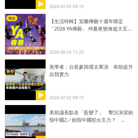
2026.07.03 09:15
特企
【生活特輯】宜蘭傳藝十週年限定
「2026 YA傳藝」 仲夏夜變身超大互動
劇場！一票暢玩日夜
2026.08.03 11:20
美學者：台若參與環太軍演 有助提升
自我實力
2026.07.02 09:15
美前議長點名「藍變了」 擊沉演習劍
指中國2／劍指中國犯台主力？
RIMPAC將擊沉美兩艘除役艦