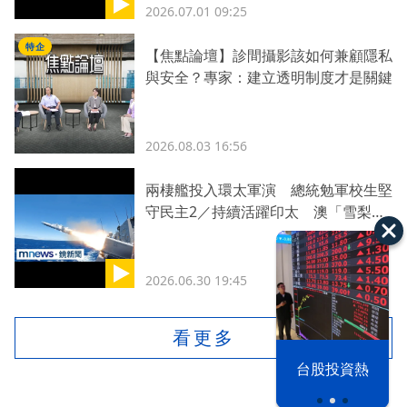
2026.07.01 09:25
特企
【焦點論壇】診間攝影該如何兼顧隱私
與安全？專家：建立透明制度才是關鍵
2026.08.03 16:56
兩棲艦投入環太軍演 總統勉軍校生堅
守民主2／持續活躍印太 澳「雪梨
號」驅逐艦將與盟友演訓
2026.06.30 19:45
看更多
漢光42演習
台股投資熱