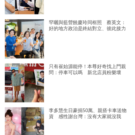
罕曬與藍營饒慶玲同框照 蔡英文：
好的地方政治是終結對立、彼此接力
只有崔始源能停！本尊好奇找上門親
問：停車可以嗎 新北店員粉樂壞
李多慧生日豪捐50萬、親搭卡車送物
資 感性謝台灣：沒有大家就沒我