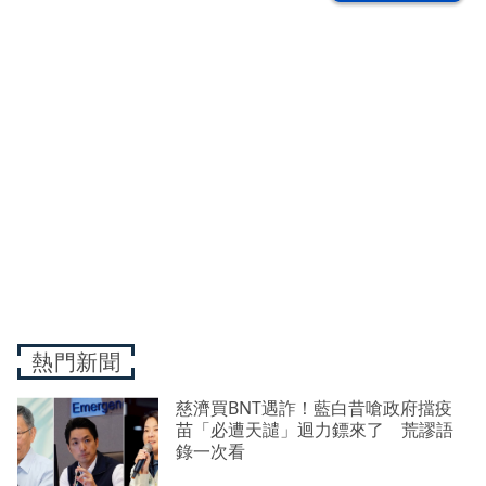
熱門新聞
慈濟買BNT遇詐！藍白昔嗆政府擋疫
苗「必遭天譴」迴力鏢來了 荒謬語
錄一次看