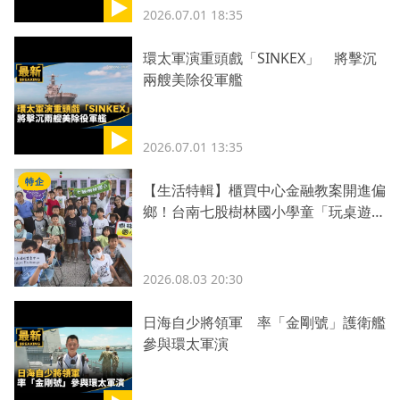
2026.07.01 18:35
環太軍演重頭戲「SINKEX」 將擊沉
兩艘美除役軍艦
2026.07.01 13:35
特企
【生活特輯】櫃買中心金融教案開進偏
鄉！台南七股樹林國小學童「玩桌遊學
理財」
2026.08.03 20:30
日海自少將領軍 率「金剛號」護衛艦
參與環太軍演