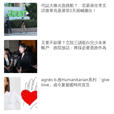
代誌大條火急跳船？ 宏碁派任李文
詳接掌兆基屋管2天就喊撤出！
又要不副署？立院三讀藍白兒少未來
帳戶 政院放話：將採必要憲政作為
agnès b.推Humanitarian系列 「give
love」成今夏最暖時尚宣言