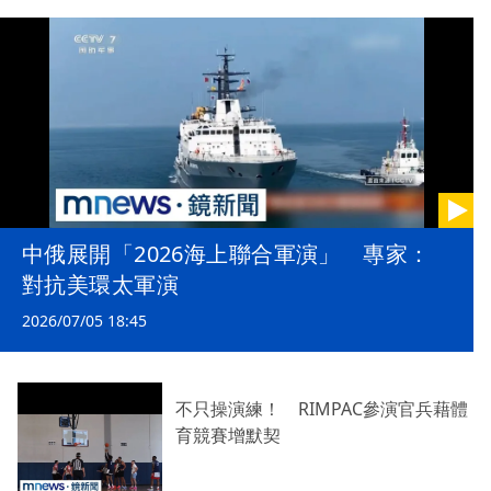
中俄展開「2026海上聯合軍演」 專家：
對抗美環太軍演
2026/07/05 18:45
不只操演練！ RIMPAC參演官兵藉體
育競賽增默契