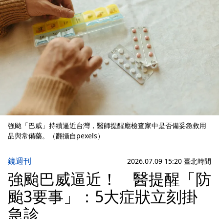
強颱「巴威」持續逼近台灣，醫師提醒應檢查家中是否備妥急救用
品與常備藥。（翻攝自pexels）
鏡週刊
2026.07.09 15:20 臺北時間
強颱巴威逼近！ 醫提醒「防
颱3要事」：5大症狀立刻掛
急診