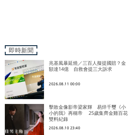
即時新聞
兆基風暴延燒／三百人擬提國賠？金
額達14億 自救會提三大訴求
2026.08.11 00:00
擊敗金像影帝梁家輝 易烊千璽《小
小的我》再稱帝 25歲集齊金雞百花
雙料紀錄
2026.08.10 23:40