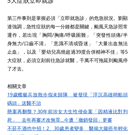
5大症狀立即就診
第三件事則是掌握必須「立即就急診」的危急狀況。劉顯
達強調，急性症狀的每一分鐘都是關鍵，颱風天急診照常
運作，若出現「胸悶/胸痛/呼吸困難」「突發性頭痛/半
身無力/口齒不清」「意識不清或昏迷」「大量出血無法
止血」，以及「嬰幼兒高燒超過39度合併精神不佳」等5
大症狀，必須立刻前往急診就醫，千萬不可拖延到颱風停
了才去。
相關文章
19歲艦艇兵放散步假未歸隊 被發現「浮沉高雄哨船頭
碼頭」送醫不治
懸案再翻盤？30年前涉女大生性侵命案「因精液比對判
死」 去年再審才改無罪...今遭「撤銷發回」更審
不菸不酒也中招！2、30歲患者變多 醫揭大腸癌年輕化