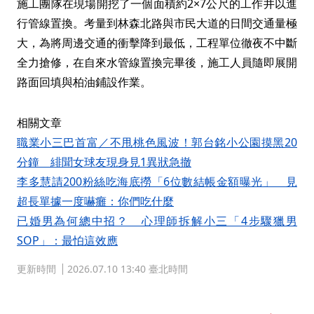
施工團隊在現場開挖了一個面積約2×7公尺的工作井以進
行管線置換。考量到林森北路與市民大道的日間交通量極
大，為將周邊交通的衝擊降到最低，工程單位徹夜不中斷
全力搶修，在自來水管線置換完畢後，施工人員隨即展開
路面回填與柏油鋪設作業。
相關文章
職業小三巴首富／不甩桃色風波！郭台銘小公園摸黑20
分鐘 緋聞女球友現身見1異狀急撤
李多慧請200粉絲吃海底撈「6位數結帳金額曝光」 見
超長單據一度嚇癱：你們吃什麼
已婚男為何總中招？ 心理師拆解小三「4步驟獵男
SOP」：最怕這效應
更新時間
2026.07.10 13:40 臺北時間