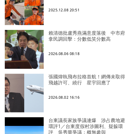
2025.12.08 20:51
賴清德批盧秀燕滿意度落後 中市府
拿民調回擊：分數低笑分數高
2026.08.06 08:18
張國煒執飛布拉格首航！網傳未取得
飛越許可、繞行 星宇回應了
2026.08.02 16:16
台東議長家族爭議連爆 涉占農地避
環評1／台東度假村涉圖利、疑躲環
評 吳秀華爭議：概無參與