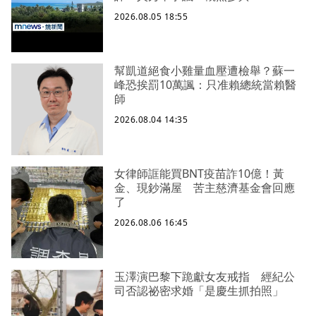
2026.08.05 18:55
幫凱道絕食小雞量血壓遭檢舉？蘇一
峰恐挨罰10萬諷：只准賴總統當賴醫
師
2026.08.04 14:35
女律師誆能買BNT疫苗詐10億！黃
金、現鈔滿屋 苦主慈濟基金會回應
了
2026.08.06 16:45
玉澤演巴黎下跪獻女友戒指 經紀公
司否認祕密求婚「是慶生抓拍照」