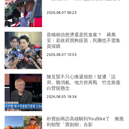
2026.08.07 08:23
昔稱相信慈濟還是民進黨？ 蔣萬
安：若政府買夠疫苗，民團也不需集
資採購
2026.08.07 10:53
陳見賢不只心痛還很怒！疑遭「設
局」難消氣、地方拱再戰 竹北靠攏
白營留懸念
2026.08.05 18:34
朴寶劍再訪高雄騎到YouBike了 揪惠
利朝聖「寶劍樹」合影