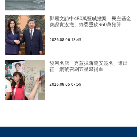
鄭麗文訪中480萬藍喊撤案 民主基金
會證實沒撤、綠委重砍960萬預算
2026.08.06 13:45
饒河名店「秀蓋掉蔣萬安簽名」遭出
征 網號召刷五星幫補血
2026.08.05 07:59