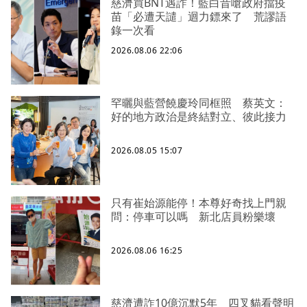
慈濟買BNT遇詐！藍白昔嗆政府擋疫
苗「必遭天譴」迴力鏢來了 荒謬語
錄一次看
2026.08.06 22:06
罕曬與藍營饒慶玲同框照 蔡英文：
好的地方政治是終結對立、彼此接力
2026.08.05 15:07
只有崔始源能停！本尊好奇找上門親
問：停車可以嗎 新北店員粉樂壞
2026.08.06 16:25
慈濟遭詐10億沉默5年 四叉貓看聲明