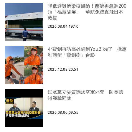
降低避難所染疫風險！慈濟再急調200
頂「福慧隔屏」 華航免費直飛日本
救援
2026.08.04 19:10
朴寶劍再訪高雄騎到YouBike了 揪惠
利朝聖「寶劍樹」合影
2025.12.08 20:51
民眾黨立委質詢炫空軍外套 防長聽
得滿臉問號
2026.08.06 09:55