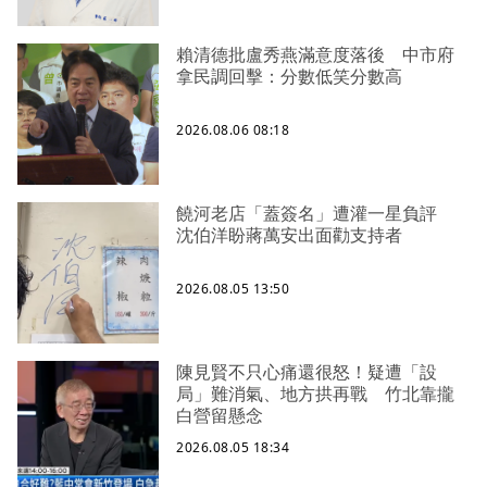
賴清德批盧秀燕滿意度落後 中市府
拿民調回擊：分數低笑分數高
2026.08.06 08:18
饒河老店「蓋簽名」遭灌一星負評
沈伯洋盼蔣萬安出面勸支持者
2026.08.05 13:50
陳見賢不只心痛還很怒！疑遭「設
局」難消氣、地方拱再戰 竹北靠攏
白營留懸念
2026.08.05 18:34