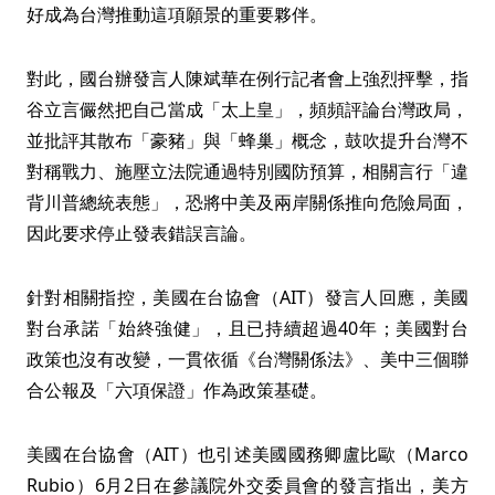
好成為台灣推動這項願景的重要夥伴。
對此，國台辦發言人陳斌華在例行記者會上強烈抨擊，指
谷立言儼然把自己當成「太上皇」，頻頻評論台灣政局，
並批評其散布「豪豬」與「蜂巢」概念，鼓吹提升台灣不
對稱戰力、施壓立法院通過特別國防預算，相關言行「違
背川普總統表態」，恐將中美及兩岸關係推向危險局面，
因此要求停止發表錯誤言論。
針對相關指控，美國在台協會（AIT）發言人回應，美國
對台承諾「始終強健」，且已持續超過40年；美國對台
政策也沒有改變，一貫依循《台灣關係法》、美中三個聯
合公報及「六項保證」作為政策基礎。
美國在台協會（AIT）也引述美國國務卿盧比歐（Marco
Rubio）6月2日在參議院外交委員會的發言指出，美方