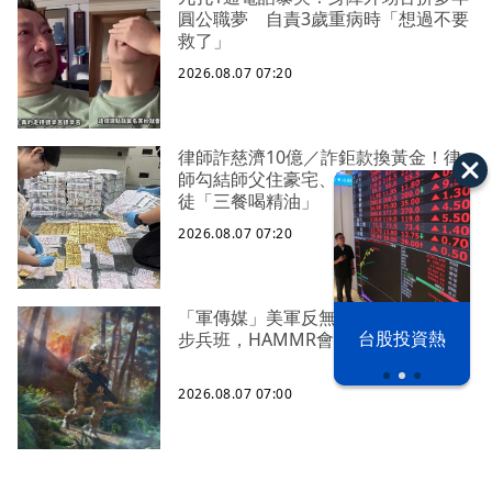
圓公職夢 自責3歲重病時「想過不要
救了」
2026.08.07 07:20
律師詐慈濟10億／詐鉅款換黃金！律
師勾結師父住豪宅、吃好料 下令信
徒「三餐喝精油」
2026.08.07 07:20
「軍傳媒」美軍反無人機能力下放到
以色列 穹頂
台股投資熱
步兵班，HAMMR會是解決方案之一？
之下
2026.08.07 07:00