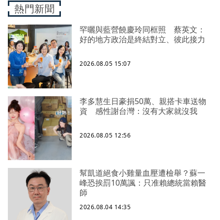
熱門新聞
罕曬與藍營饒慶玲同框照 蔡英文：
好的地方政治是終結對立、彼此接力
2026.08.05 15:07
李多慧生日豪捐50萬、親搭卡車送物
資 感性謝台灣：沒有大家就沒我
2026.08.05 12:56
幫凱道絕食小雞量血壓遭檢舉？蘇一
峰恐挨罰10萬諷：只准賴總統當賴醫
師
2026.08.04 14:35