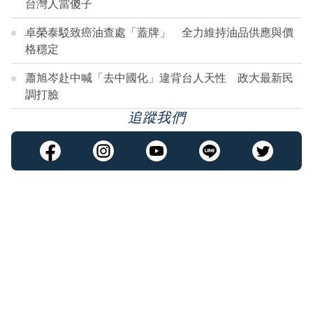
台灣人當傻子
卓榮泰駁致癌油查處「蓋牌」 全力維持油品供應與價
格穩定
蕭旭岑赴中喊「去中國化」違背台人天性 政大最新民
調打臉
追蹤我們