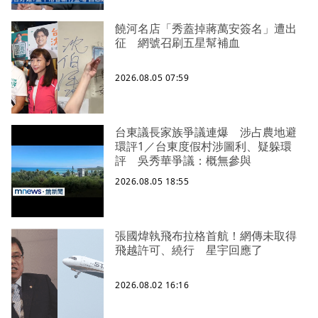
饒河名店「秀蓋掉蔣萬安簽名」遭出
征 網號召刷五星幫補血
2026.08.05 07:59
台東議長家族爭議連爆 涉占農地避
環評1／台東度假村涉圖利、疑躲環
評 吳秀華爭議：概無參與
2026.08.05 18:55
張國煒執飛布拉格首航！網傳未取得
飛越許可、繞行 星宇回應了
2026.08.02 16:16