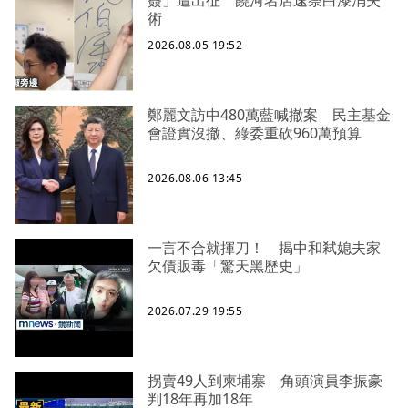
簽」遭出征 饒河名店速祭白漆消失
術
2026.08.05 19:52
鄭麗文訪中480萬藍喊撤案 民主基金
會證實沒撤、綠委重砍960萬預算
2026.08.06 13:45
一言不合就揮刀！ 揭中和弒媳夫家
欠債販毒「驚天黑歷史」
2026.07.29 19:55
拐賣49人到柬埔寨 角頭演員李振豪
判18年再加18年