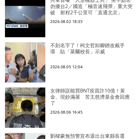
共軍首曝「人形機器士兵」 美罕點名
勿擾台2／國造「極音速飛彈」重大突
破 射程2千公里可「直通北京」
2026.08.02 18:35
不刻名字了！柯文哲卸腳鐐改戴手
環 貼「萊爾校長」示威
2026.08.05 12:04
女律師誆能買BNT疫苗詐10億！黃
金、現鈔滿屋 苦主慈濟基金會回應
了
2026.08.06 16:45
劉櫂豪無預警宣布退出台東縣長選