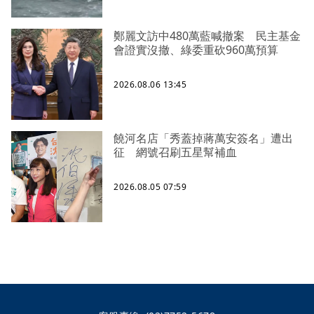
鄭麗文訪中480萬藍喊撤案 民主基金
會證實沒撤、綠委重砍960萬預算
2026.08.06 13:45
饒河名店「秀蓋掉蔣萬安簽名」遭出
征 網號召刷五星幫補血
2026.08.05 07:59