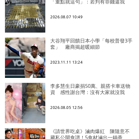
「重點就這句」：若判有罪錢還我
2026.08.07 10:49
大谷翔平回饋日本小學「每校普發3手
套」 廠商揭超暖細節
2023.11.11 13:24
李多慧生日豪捐50萬、親搭卡車送物
資 感性謝台灣：沒有大家就沒我
2026.08.05 12:56
《請世界吃桌》滷肉爆紅 陳隨意不
藏私公開食譜！5食材滷出一鍋香