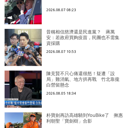
2026.08.07 08:23
昔稱相信慈濟還是民進黨？ 蔣萬
安：若政府買夠疫苗，民團也不需集
資採購
2026.08.07 10:53
陳見賢不只心痛還很怒！疑遭「設
局」難消氣、地方拱再戰 竹北靠攏
白營留懸念
2026.08.05 18:34
朴寶劍再訪高雄騎到YouBike了 揪惠
利朝聖「寶劍樹」合影