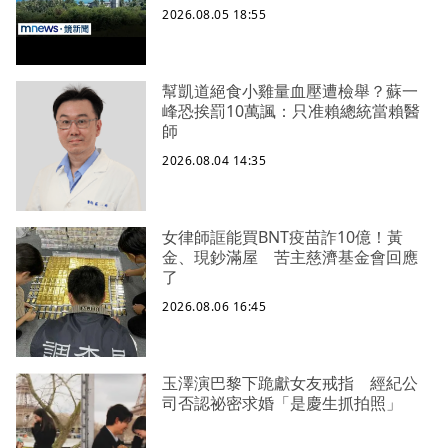
2026.08.05 18:55
幫凱道絕食小雞量血壓遭檢舉？蘇一
峰恐挨罰10萬諷：只准賴總統當賴醫
師
2026.08.04 14:35
女律師誆能買BNT疫苗詐10億！黃
金、現鈔滿屋 苦主慈濟基金會回應
了
2026.08.06 16:45
玉澤演巴黎下跪獻女友戒指 經紀公
司否認祕密求婚「是慶生抓拍照」