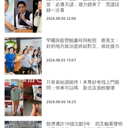
苗「必遭天譴」迴力鏢來了 荒謬語
錄一次看
2026.08.06 22:06
罕曬與藍營饒慶玲同框照 蔡英文：
好的地方政治是終結對立、彼此接力
2026.08.05 15:07
只有崔始源能停！本尊好奇找上門親
問：停車可以嗎 新北店員粉樂壞
2026.08.06 16:25
慈濟遭詐10億沉默5年 四叉貓看聲明