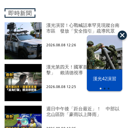
即時新聞
漢光演習！心戰喊話車罕見現蹤台南
市區 發放「安全指引」疏導民眾
2026.08.08 12:26
漢光第四天！國軍首直播「濱海打
擊」 賴清德視導
漢光42演習
2026.08.08 12:25
週日中午後「距台最近」！ 中部以
北山區防「豪雨以上降雨」