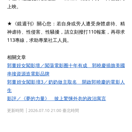
上映。
★《鏡週刊》關心您：若自身或旁人遭受身體虐待、精
神虐待、性侵害、性騷擾，請立刻撥打110報案，再尋求
113專線，求助專業社工人員。
相關文章
郭董姪女闖影壇／闖蕩電影圈十年有成 郭曉慶插旗美國
串接資源造電影品牌
郭董姪女闖影壇3／奶奶做主取名 開啟郭曉慶的電影人
生
影評／《夢的力量》 披上驚悚外衣的政治寓言
更新時間
2026.07.10 21:00 臺北時間