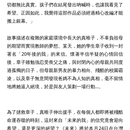
切都無比真實。孩子們在結尾發出吶喊時，也讓我看見了
希望。正因如此，我覺得這部作品必須經過精心改編才能
搬上銀幕。」
故事描述在複雜的家庭環境中長大的真唯子，不辜負祖母
的期望而實現教師的夢想。某天，她的學生章子收到一封
署名「20年後的我」的來信。懷著半信半疑的心情回信
後，章子雖勉強忍受喪父之痛，與封閉內心的母親共同度
過孤獨的日子，但母親新男友的暴力相向、殘酷的校園霸
凌，以及章子無意間發現爸媽不為人知的真相，毫不留情
地將她逼入絕境，於是與友人策劃一場行動...。
為了拯救章子，真唯子伸出援手，在每個人都即將被殘酷
命運吞噬的時刻，這封來自「未來的我」的信究竟會迎向
希望，還是更深的絕望？《未來》將於本月24日在台灣