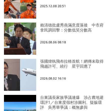
2025.12.08 20:51
賴清德批盧秀燕滿意度落後 中市府
拿民調回擊：分數低笑分數高
2026.08.06 08:18
張國煒執飛布拉格首航！網傳未取得
飛越許可、繞行 星宇回應了
2026.08.02 16:16
台東議長家族爭議連爆 涉占農地避
環評1／台東度假村涉圖利、疑躲環
評 吳秀華爭議：概無參與