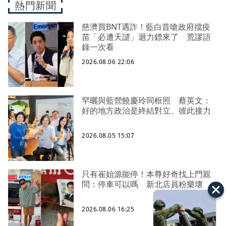
熱門新聞
慈濟買BNT遇詐！藍白昔嗆政府擋疫
苗「必遭天譴」迴力鏢來了 荒謬語
錄一次看
2026.08.06 22:06
罕曬與藍營饒慶玲同框照 蔡英文：
好的地方政治是終結對立、彼此接力
2026.08.05 15:07
只有崔始源能停！本尊好奇找上門親
問：停車可以嗎 新北店員粉樂壞
2026.08.06 16:25