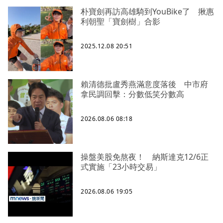
朴寶劍再訪高雄騎到YouBike了 揪惠
利朝聖「寶劍樹」合影
2025.12.08 20:51
賴清德批盧秀燕滿意度落後 中市府
拿民調回擊：分數低笑分數高
2026.08.06 08:18
操盤美股免熬夜！ 納斯達克12/6正
式實施「23小時交易」
2026.08.06 19:05