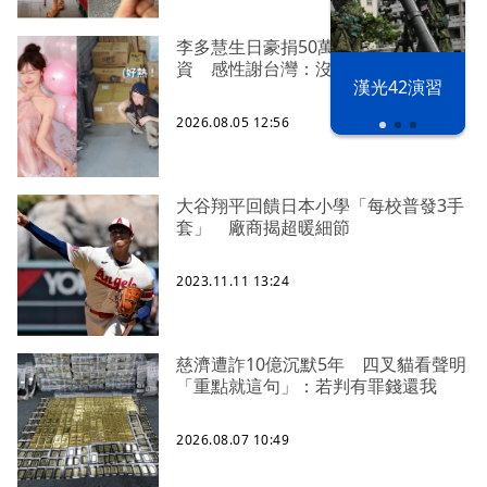
李多慧生日豪捐50萬、親搭卡車送物
資 感性謝台灣：沒有大家就沒我
漢光42演習
2026.08.05 12:56
大谷翔平回饋日本小學「每校普發3手
套」 廠商揭超暖細節
2023.11.11 13:24
慈濟遭詐10億沉默5年 四叉貓看聲明
「重點就這句」：若判有罪錢還我
2026.08.07 10:49