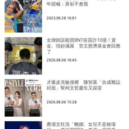
年甜喊：黃衫不會脫
2023.09.28 16:01
女律師誆能買BNT疫苗詐10億！黃
金、現鈔滿屋 苦主慈濟基金會回應
了
2026.08.06 16:45
才爆皮克敏侵權 陳智菡「合成雜誌
封面」幫柯文哲慶生又踩雷
2026.08.06 15:28
農場文狂洗「離婚、女兒不是檢場