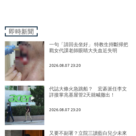
即時新聞
一句「請回去坐好」 特教生持斷掃把
戳女代課老師眼睛大失血近失明
2026.08.07 23:20
代誌大條火急跳船？ 宏碁派任李文
詳接掌兆基屋管2天就喊撤出！
2026.08.07 23:20
又要不副署？立院三讀藍白兒少未來