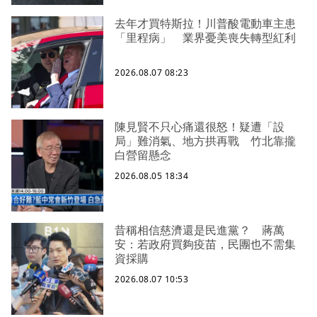
去年才買特斯拉！川普酸電動車主患
「里程病」 業界憂美喪失轉型紅利
2026.08.07 08:23
陳見賢不只心痛還很怒！疑遭「設
局」難消氣、地方拱再戰 竹北靠攏
白營留懸念
2026.08.05 18:34
昔稱相信慈濟還是民進黨？ 蔣萬
安：若政府買夠疫苗，民團也不需集
資採購
2026.08.07 10:53