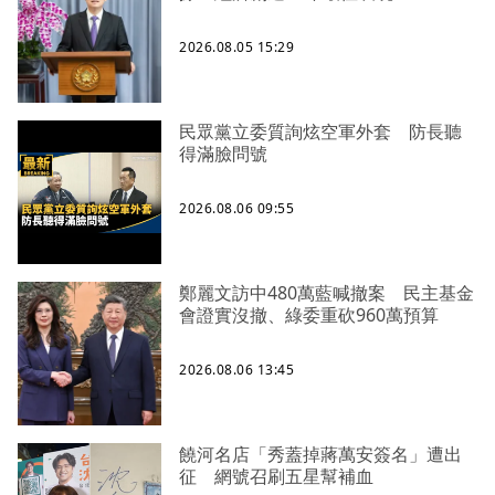
2026.08.05 15:29
民眾黨立委質詢炫空軍外套 防長聽
得滿臉問號
2026.08.06 09:55
鄭麗文訪中480萬藍喊撤案 民主基金
會證實沒撤、綠委重砍960萬預算
2026.08.06 13:45
饒河名店「秀蓋掉蔣萬安簽名」遭出
征 網號召刷五星幫補血