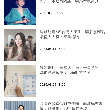
的」 李翊君闢謠：李媽一度當真
2026.08.06 18:29
韓國巧遇8名台灣大學生 李多慧霸氣
贈禮人人有：畢業禮物
2025.04.14 15:34
饒河老店「蓋簽名」遭灌一星負評
沈伯洋盼蔣萬安出面勸支持者
2026.08.05 13:50
台灣逐步降低對中依賴 賴清德秀數
據：經濟創近50年最佳表現