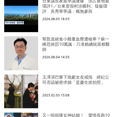
台東議長家族爭議連爆 涉占農地避
環評1／台東度假村涉圖利、疑躲環
評 吳秀華爭議：概無參與
2026.08.05 18:55
幫凱道絕食小雞量血壓遭檢舉？蘇一
峰恐挨罰10萬諷：只准賴總統當賴醫
師
2026.08.04 14:35
玉澤演巴黎下跪獻女友戒指 經紀公
司否認祕密求婚「是慶生抓拍照」
2025.02.05 15:08
又一啦啦隊女神結婚！ 愛情長跑10