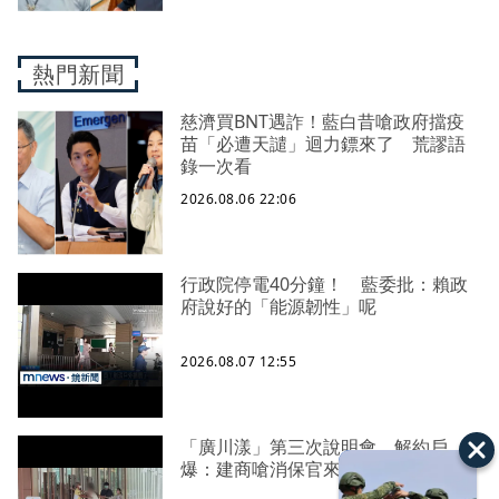
熱門新聞
慈濟買BNT遇詐！藍白昔嗆政府擋疫
苗「必遭天譴」迴力鏢來了 荒謬語
錄一次看
2026.08.06 22:06
行政院停電40分鐘！ 藍委批：賴政
府說好的「能源韌性」呢
2026.08.07 12:55
「廣川漾」第三次說明會 解約戶
爆：建商嗆消保官來再說