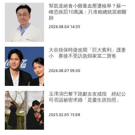
幫凱道絕食小雞量血壓遭檢舉？蘇一
峰恐挨罰10萬諷：只准賴總統當賴醫
師
2026.08.04 14:35
大谷捨保時捷改開「巨大賓利」護妻
小 賽後不受訪急歸家當二寶爸
2026.08.07 09:30
玉澤演巴黎下跪獻女友戒指 經紀公
司否認祕密求婚「是慶生抓拍照」
2025.02.05 15:08