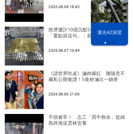
2026.08.08 18:45
慈濟遭詐10億沉默5年 四叉貓看聲明
漢光42演習
「重點就這句」：若判有罪錢還我
2026.08.07 10:49
《請世界吃桌》滷肉爆紅 陳隨意不
藏私公開食譜！5食材滷出一鍋香
2026.08.06 21:06
不捨被宰！ 志工「買牛救命」從綠
島跨海送雲林安養