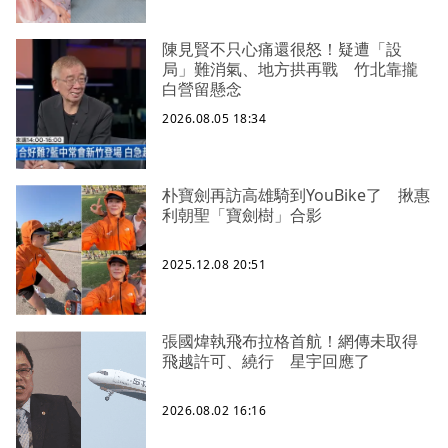
陳見賢不只心痛還很怒！疑遭「設
局」難消氣、地方拱再戰 竹北靠攏
白營留懸念
2026.08.05 18:34
朴寶劍再訪高雄騎到YouBike了 揪惠
利朝聖「寶劍樹」合影
2025.12.08 20:51
張國煒執飛布拉格首航！網傳未取得
飛越許可、繞行 星宇回應了
2026.08.02 16:16