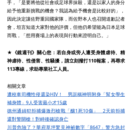
手，「是要將他從社會或足球界抹殺，還是以家人的身分
給予他重新挑戰的機會？我認為給予機會是比較好的」，
因此決定讓佐野重回國家隊，而佐野本人也召開道歉記者
會，坦言知道大家對他的評價，但他仍希望能為日本足球
而戰，「想用賽場上的表現與行動來證明自己。」
★《鏡週刊》關心您：若自身或旁人遭受身體虐待、精
神虐待、性侵害、性騷擾，請立刻撥打110報案，再尋求
113專線，求助專業社工人員。
相關文章
遭校車司機性侵還染HIV！ 男誆稱神明附身「幫女學生
補身體」9人受害最小才15歲
德州通緝犯拒捕爆激烈槍戰「釀1死10傷」 2天前拒捕
還對警開槍！對峙後確認身亡
川普危險了？華府草坪驚見神祕數字「8647」警方急封