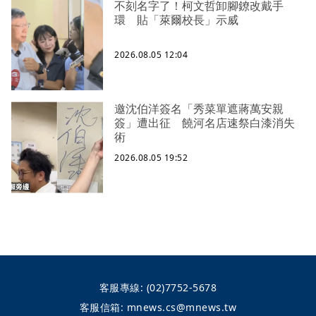
不刻名字了！柯文哲卸腳鐐改戴手
環 貼「萊爾校長」示威
2026.08.05 12:04
邀沈伯洋簽名「秀菜單遮蔣萬安親
簽」遭出征 饒河名店速祭白漆消失
術
2026.08.05 19:52
客服專線:
(02)7752-5678
客服信箱:
mnews.cs@mnews.tw