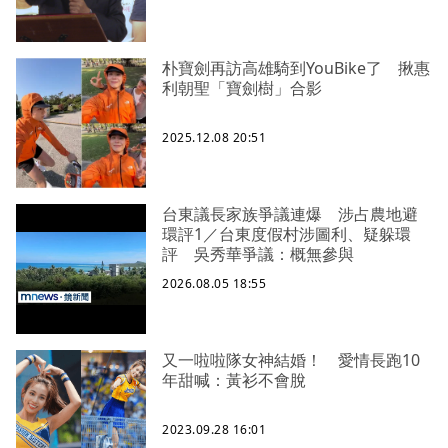
朴寶劍再訪高雄騎到YouBike了 揪惠
利朝聖「寶劍樹」合影
2025.12.08 20:51
台東議長家族爭議連爆 涉占農地避
環評1／台東度假村涉圖利、疑躲環
評 吳秀華爭議：概無參與
2026.08.05 18:55
又一啦啦隊女神結婚！ 愛情長跑10
年甜喊：黃衫不會脫
2023.09.28 16:01