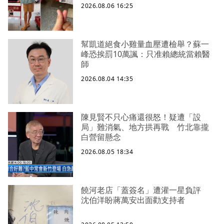
2026.08.06 16:25
幫凱道絕食小雞量血壓遭檢舉？蘇一
峰恐挨罰10萬諷：只准賴總統當賴醫
師
2026.08.04 14:35
陳見賢不只心痛還很怒！疑遭「設
局」難消氣、地方拱再戰 竹北靠攏
白營留懸念
2026.08.05 18:34
饒河老店「蓋簽名」遭灌一星負評
沈伯洋盼蔣萬安出面勸支持者