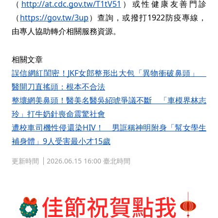
（
http://at.cdc.gov.tw/T1tV51
）或性健康友善門診
（
https://gov.tw/3up
）查詢，或撥打1922防疫專線，
由專人協助轉介相關服務資源。
相關文章
誤信網紅閨密！JKF女郎整形出大包「異物衝破鼻頭」
醫開刀直搖頭：根本不合法
整壞網美鼻頭！醫美名醫吳紹琥爭議不斷 「車模界林志
玲」打牛奶針喪命震驚社會
遭校車司機性侵還染HIV！ 男誆稱神明附身「幫女學生
補身體」9人受害最小才15歲
更新時間
2026.06.15 16:00 臺北時間