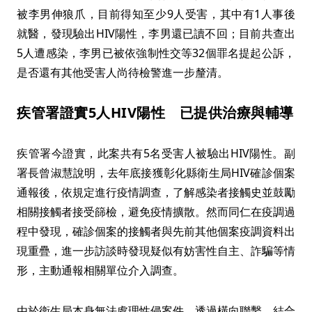
被李男伸狼爪，目前得知至少9人受害，其中有1人事後
就醫，發現驗出HIV陽性，李男還已讀不回；目前共查出
5人遭感染，李男已被依強制性交等32個罪名提起公訴，
是否還有其他受害人尚待檢警進一步釐清。
疾管署證實5人HIV陽性 已提供治療與輔導
疾管署今證實，此案共有5名受害人被驗出HIV陽性。副
署長曾淑慧說明，去年底接獲彰化縣衛生局HIV確診個案
通報後，依規定進行疫情調查，了解感染者接觸史並鼓勵
相關接觸者接受篩檢，避免疫情擴散。然而同仁在疫調過
程中發現，確診個案的接觸者與先前其他個案疫調資料出
現重疊，進一步訪談時發現疑似有妨害性自主、詐騙等情
形，主動通報相關單位介入調查。
由於衛生局本身無法處理性侵案件，透過橫向聯繫，結合