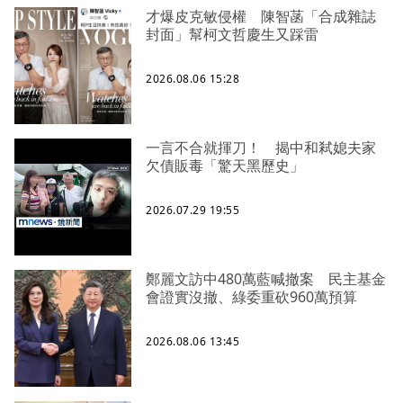
才爆皮克敏侵權 陳智菡「合成雜誌
封面」幫柯文哲慶生又踩雷
2026.08.06 15:28
一言不合就揮刀！ 揭中和弒媳夫家
欠債販毒「驚天黑歷史」
2026.07.29 19:55
鄭麗文訪中480萬藍喊撤案 民主基金
會證實沒撤、綠委重砍960萬預算
2026.08.06 13:45