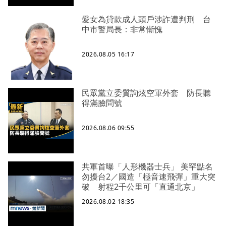
愛女為貸款成人頭戶涉詐遭判刑 台
中市警局長：非常慚愧
2026.08.05 16:17
民眾黨立委質詢炫空軍外套 防長聽
得滿臉問號
2026.08.06 09:55
共軍首曝「人形機器士兵」 美罕點名
勿擾台2／國造「極音速飛彈」重大突
破 射程2千公里可「直通北京」
2026.08.02 18:35