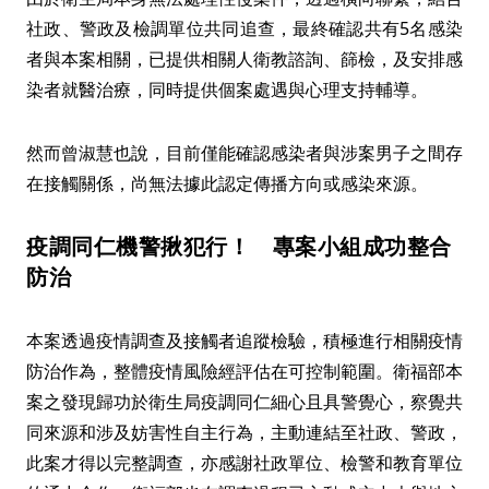
社政、警政及檢調單位共同追查，最終確認共有5名感染
者與本案相關，已提供相關人衛教諮詢、篩檢，及安排感
染者就醫治療，同時提供個案處遇與心理支持輔導。
然而曾淑慧也說，目前僅能確認感染者與涉案男子之間存
在接觸關係，尚無法據此認定傳播方向或感染來源。
疫調同仁機警揪犯行！ 專案小組成功整合
防治
本案透過疫情調查及接觸者追蹤檢驗，積極進行相關疫情
防治作為，整體疫情風險經評估在可控制範圍。衛福部本
案之發現歸功於衛生局疫調同仁細心且具警覺心，察覺共
同來源和涉及妨害性自主行為，主動連結至社政、警政，
此案才得以完整調查，亦感謝社政單位、檢警和教育單位