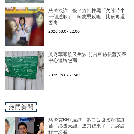
慈濟挨詐十億／綠批抹黑「欠陳時中
一個道歉」 柯志恩反嗆：比病毒還
要毒
2026.08.07 22:00
吳秀華家族又生波 前台東縣長蓋安養
中心逼垮包商
2026.08.07 21:40
熱門新聞
慈濟買BNT遇詐！藍白昔嗆政府擋疫
苗「必遭天譴」迴力鏢來了 荒謬語
錄一次看