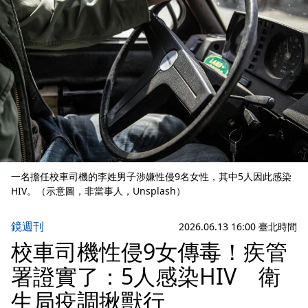
一名擔任校車司機的李姓男子涉嫌性侵9名女性，其中5人因此感染
HIV。（示意圖，非當事人，Unsplash）
鏡週刊
2026.06.13 16:00 臺北時間
校車司機性侵9女傳毒！疾管
署證實了：5人感染HIV 衛
生局疫調揪獸行