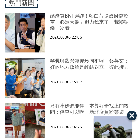
熱門新聞
慈濟買BNT遇詐！藍白昔嗆政府擋疫
苗「必遭天譴」迴力鏢來了 荒謬語
錄一次看
2026.08.06 22:06
罕曬與藍營饒慶玲同框照 蔡英文：
好的地方政治是終結對立、彼此接力
2026.08.05 15:07
只有崔始源能停！本尊好奇找上門親
問：停車可以嗎 新北店員粉樂壞
2026.08.06 16:25