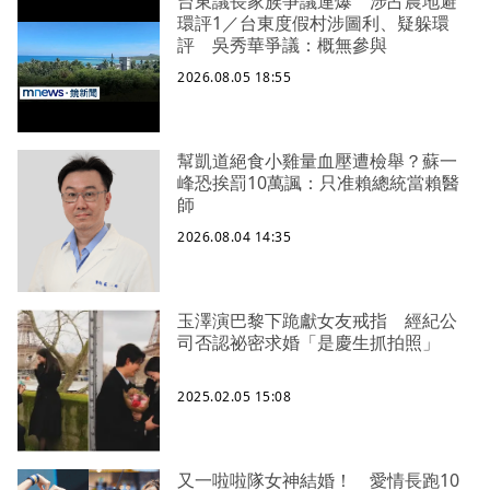
台東議長家族爭議連爆 涉占農地避
環評1／台東度假村涉圖利、疑躲環
評 吳秀華爭議：概無參與
2026.08.05 18:55
幫凱道絕食小雞量血壓遭檢舉？蘇一
峰恐挨罰10萬諷：只准賴總統當賴醫
師
2026.08.04 14:35
玉澤演巴黎下跪獻女友戒指 經紀公
司否認祕密求婚「是慶生抓拍照」
2025.02.05 15:08
又一啦啦隊女神結婚！ 愛情長跑10