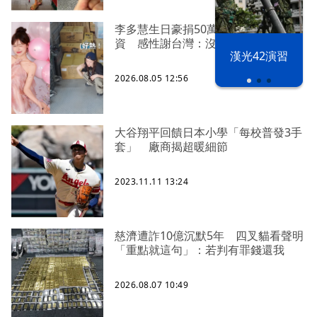
李多慧生日豪捐50萬、親搭卡車送物
資 感性謝台灣：沒有大家就沒我
漢光42演習
2026.08.05 12:56
大谷翔平回饋日本小學「每校普發3手
套」 廠商揭超暖細節
2023.11.11 13:24
慈濟遭詐10億沉默5年 四叉貓看聲明
「重點就這句」：若判有罪錢還我
2026.08.07 10:49