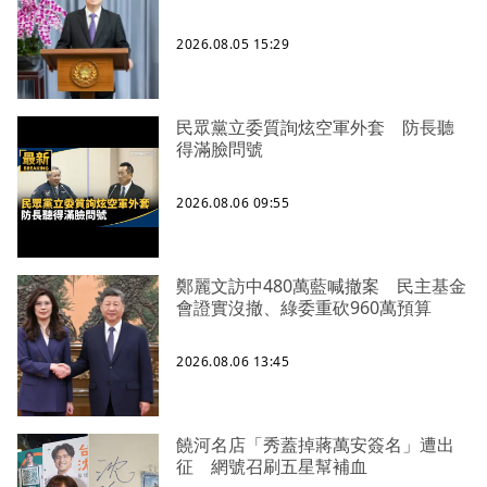
2026.08.05 15:29
民眾黨立委質詢炫空軍外套 防長聽
得滿臉問號
2026.08.06 09:55
鄭麗文訪中480萬藍喊撤案 民主基金
會證實沒撤、綠委重砍960萬預算
2026.08.06 13:45
饒河名店「秀蓋掉蔣萬安簽名」遭出
征 網號召刷五星幫補血