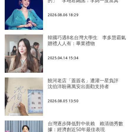
的」 李翊君闢謠：李媽一度當真
2026.08.06 18:29
韓國巧遇8名台灣大學生 李多慧霸氣
贈禮人人有：畢業禮物
2025.04.14 15:34
饒河老店「蓋簽名」遭灌一星負評
沈伯洋盼蔣萬安出面勸支持者
2026.08.05 13:50
台灣逐步降低對中依賴 賴清德秀數
據：經濟創近50年最佳表現