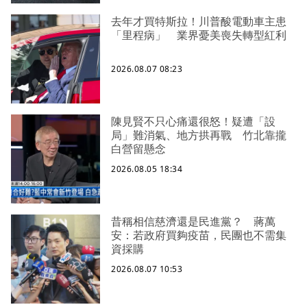
去年才買特斯拉！川普酸電動車主患
「里程病」 業界憂美喪失轉型紅利
2026.08.07 08:23
陳見賢不只心痛還很怒！疑遭「設
局」難消氣、地方拱再戰 竹北靠攏
白營留懸念
2026.08.05 18:34
昔稱相信慈濟還是民進黨？ 蔣萬
安：若政府買夠疫苗，民團也不需集
資採購
2026.08.07 10:53