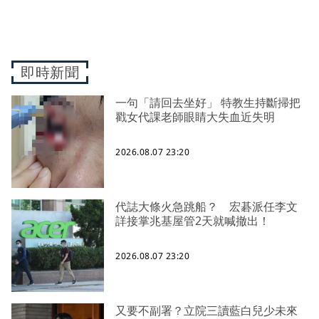
即時新聞
一句「請回去坐好」 特教生持斷掃把
戳女代課老師眼睛大失血近失明
2026.08.07 23:20
代誌大條火急跳船？ 宏碁派任李文
詳接掌兆基屋管2天就喊撤出！
2026.08.07 23:20
又要不副署？立院三讀藍白兒少未來