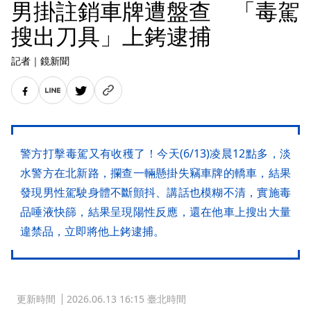
男掛註銷車牌遭盤查 「毒駕
搜出刀具」上銬逮捕
記者
｜
鏡新聞
警方打擊毒駕又有收穫了！今天(6/13)凌晨12點多，淡
水警方在北新路，攔查一輛懸掛失竊車牌的轎車，結果
發現男性駕駛身體不斷顫抖、講話也模糊不清，實施毒
品唾液快篩，結果呈現陽性反應，還在他車上搜出大量
違禁品，立即將他上銬逮捕。
更新時間
2026.06.13 16:15 臺北時間