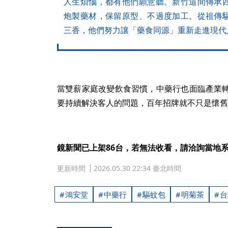
人生煩惱，都有他們願意聽。新竹這間傳承
炮製藥材，保留原型、不過度加工。從祖傳
三香，他們努力讓「藥食同源」重新走進現代
當雙薪家庭改變飲食習慣，中藥行也面臨產業
要持續解決客人的問題，百年招牌就不只是懷舊
鏡新聞已上架86台，若無法收看，請洽詢當地
更新時間
2026.05.30 22:34 臺北時間
鴻安堂
中藥行
驅蚊包
明菊茶
台