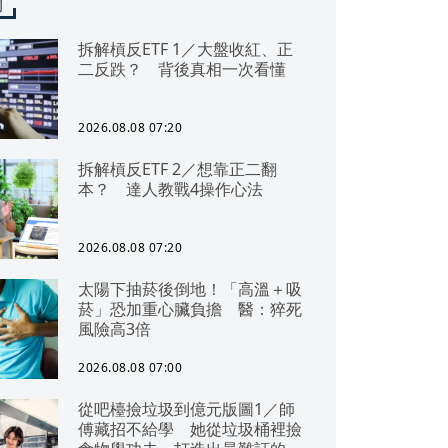
聞
拆解槓反ETF 1／大盤收紅、正
二反跌？ 背後真相一次看懂
2026.08.08 07:20
拆解槓反ETF 2／想靠正二翻
本？ 達人教戰4操作心法
2026.08.08 07:20
太陽下抽菸後倒地！「高溫＋吸
菸」恐加重心臟負擔 醫：猝死
風險高3倍
2026.08.08 07:00
從吧檯撿垃圾到億元版圖1／師
傅藏招不給學 她從垃圾桶裡撿