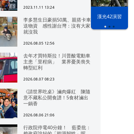
2023.11.11 13:24
漢光42演習
李多慧生日豪捐50萬、親搭卡車
送物資 感性謝台灣：沒有大家
就沒我
2026.08.05 12:56
去年才買特斯拉！川普酸電動車
主患「里程病」 業界憂美喪失
轉型紅利
2026.08.07 08:23
《請世界吃桌》滷肉爆紅 陳隨
意不藏私公開食譜！5食材滷出
一鍋香
2026.08.06 21:06
行政院停電40分鐘！ 藍委批：
賴政府說好的「能源韌性」呢