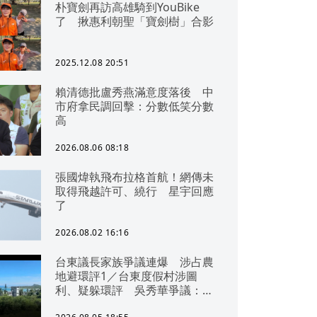
朴寶劍再訪高雄騎到YouBike
了 揪惠利朝聖「寶劍樹」合影
2025.12.08 20:51
賴清德批盧秀燕滿意度落後 中
市府拿民調回擊：分數低笑分數
高
2026.08.06 08:18
張國煒執飛布拉格首航！網傳未
取得飛越許可、繞行 星宇回應
了
2026.08.02 16:16
台東議長家族爭議連爆 涉占農
地避環評1／台東度假村涉圖
利、疑躲環評 吳秀華爭議：概
無參與