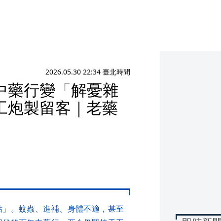
2026.05.30 22:34 臺北時間
中藥行變「解憂雜
工炮製留客｜老藥
站」。蚊蟲、進補、身體不適，甚至