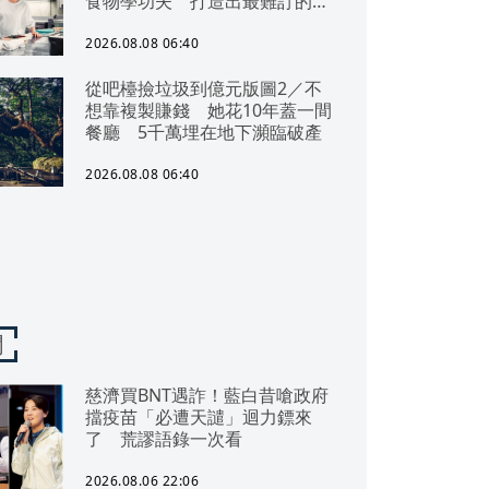
食物學功夫 打造出最難訂的餐
廳
2026.08.08 06:40
從吧檯撿垃圾到億元版圖2／不
想靠複製賺錢 她花10年蓋一間
餐廳 5千萬埋在地下瀕臨破產
2026.08.08 06:40
聞
慈濟買BNT遇詐！藍白昔嗆政府
擋疫苗「必遭天譴」迴力鏢來
了 荒謬語錄一次看
2026.08.06 22:06