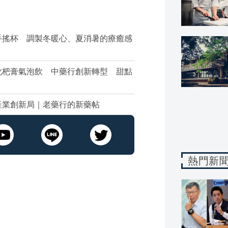
手搖杯 調製冬暖心、夏消暑的療癒感
枇杷膏氣泡飲 中藥行創新轉型 甜點
產業創新局｜老藥行的新藥帖
熱門新