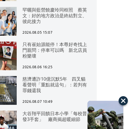
罕曬與藍營饒慶玲同框照 蔡英
文：好的地方政治是終結對立、
彼此接力
2026.08.05 15:07
只有崔始源能停！本尊好奇找上
門親問：停車可以嗎 新北店員
粉樂壞
2026.08.06 16:25
慈濟遭詐10億沉默5年 四叉貓
看聲明「重點就這句」：若判有
罪錢還我
2026.08.07 10:49
大谷翔平回饋日本小學「每校普
發3手套」 廠商揭超暖細節