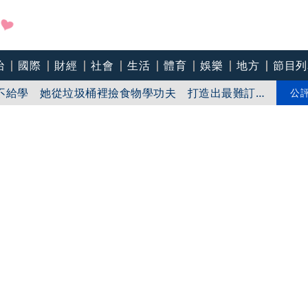
治
國際
財經
社會
生活
體育
娛樂
地方
節目列
加重心臟負擔 醫：猝死風險高3倍
不給學 她從垃圾桶裡撿食物學功夫 打造出最難訂
公
製賺錢 她花10年蓋一間餐廳 5千萬埋在地下瀕臨破