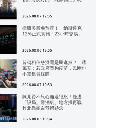
2026.08.07 12:55
操盤美股免熬夜！ 納斯達克
12/6正式實施「23小時交易」
2026.08.06 19:05
昔稱相信慈濟還是民進黨？ 蔣
萬安：若政府買夠疫苗，民團也
不需集資採購
2026.08.07 10:53
陳見賢不只心痛還很怒！疑遭
「設局」難消氣、地方拱再戰
竹北靠攏白營留懸念
2026.08.05 18:34