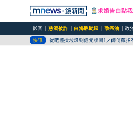
影音
慈濟被詐
白海豚颱風
致癌油
政
太陽下抽菸後倒地！「高溫＋吸菸」恐
快訊
從吧檯撿垃圾到億元版圖1／師傅藏招
的餐廳
從吧檯撿垃圾到億元版圖2／不想靠複
產