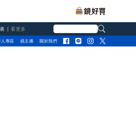
表
看更多
評人專區
鏡主播
關於我們