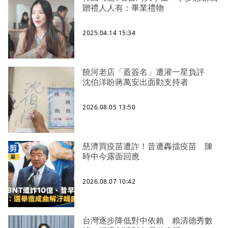
贈禮人人有：畢業禮物
2025.04.14 15:34
饒河老店「蓋簽名」遭灌一星負評
沈伯洋盼蔣萬安出面勸支持者
2026.08.05 13:50
慈濟買疫苗遭詐！昔遭轟擋疫苗 陳
時中今露面回應
2026.08.07 10:42
台灣逐步降低對中依賴 賴清德秀數