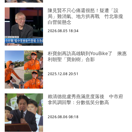
陳見賢不只心痛還很怒！疑遭「設
局」難消氣、地方拱再戰 竹北靠攏
白營留懸念
2026.08.05 18:34
朴寶劍再訪高雄騎到YouBike了 揪惠
利朝聖「寶劍樹」合影
2025.12.08 20:51
賴清德批盧秀燕滿意度落後 中市府
拿民調回擊：分數低笑分數高
2026.08.06 08:18