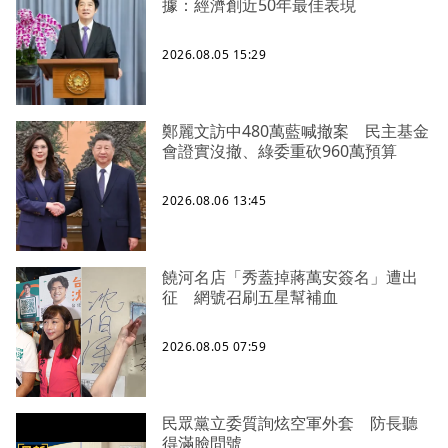
據：經濟創近50年最佳表現
2026.08.05 15:29
鄭麗文訪中480萬藍喊撤案 民主基金
會證實沒撤、綠委重砍960萬預算
2026.08.06 13:45
饒河名店「秀蓋掉蔣萬安簽名」遭出
征 網號召刷五星幫補血
2026.08.05 07:59
民眾黨立委質詢炫空軍外套 防長聽
得滿臉問號