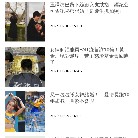
玉澤演巴黎下跪獻女友戒指 經紀公
司否認祕密求婚「是慶生抓拍照」
2025.02.05 15:08
女律師誆能買BNT疫苗詐10億！黃
金、現鈔滿屋 苦主慈濟基金會回應
了
2026.08.06 16:45
又一啦啦隊女神結婚！ 愛情長跑10
年甜喊：黃衫不會脫
2023.09.28 16:01