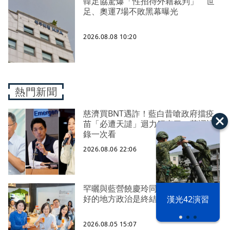
韓足協驚爆「性招待外籍裁判」 世
足、奧運7場不敗黑幕曝光
2026.08.08 10:20
熱門新聞
慈濟買BNT遇詐！藍白昔嗆政府擋疫
苗「必遭天譴」迴力鏢來了 荒謬語
錄一次看
2026.08.06 22:06
罕曬與藍營饒慶玲同框照 蔡英文：
好的地方政治是終結對立、彼此接力
漢光42演習
2026.08.05 15:07