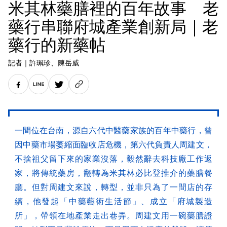
米其林藥膳裡的百年故事 老
藥行串聯府城產業創新局｜老
藥行的新藥帖
記者
｜
許珮珍
、陳岳威
一間位在台南，源自六代中醫藥家族的百年中藥行，曾
因中藥市場萎縮面臨收店危機，第六代負責人周建文，
不捨祖父留下來的家業沒落，毅然辭去科技廠工作返
家，將傳統藥房，翻轉為米其林必比登推介的藥膳餐
廳。但對周建文來說，轉型，並非只為了一間店的存
續，他發起「中藥藝術生活節」、成立「府城製造
所」，帶領在地產業走出巷弄。周建文用一碗藥膳證