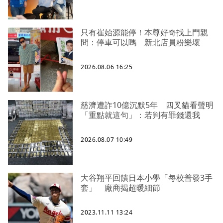
只有崔始源能停！本尊好奇找上門親
問：停車可以嗎 新北店員粉樂壞
2026.08.06 16:25
慈濟遭詐10億沉默5年 四叉貓看聲明
「重點就這句」：若判有罪錢還我
2026.08.07 10:49
大谷翔平回饋日本小學「每校普發3手
套」 廠商揭超暖細節
2023.11.11 13:24