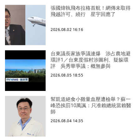
張國煒執飛布拉格首航！網傳未取得
飛越許可、繞行 星宇回應了
2026.08.02 16:16
台東議長家族爭議連爆 涉占農地避
環評1／台東度假村涉圖利、疑躲環
評 吳秀華爭議：概無參與
2026.08.05 18:55
幫凱道絕食小雞量血壓遭檢舉？蘇一
峰恐挨罰10萬諷：只准賴總統當賴醫
師
2026.08.04 14:35