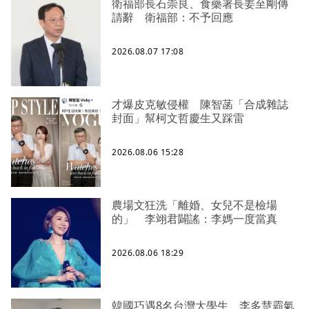
衛福部長石崇良、食藥署長姜至剛傳
請辭 衛福部：不予回應
2026.08.07 17:08
才爆皮克敏侵權 陳智菡「合成雜誌
封面」幫柯文哲慶生又踩雷
2026.08.06 15:28
農場文狂洗「離婚、女兒不是檢場
的」 李翊君闢謠：李媽一度當真
2026.08.06 18:29
韓國巧遇8名台灣大學生 李多慧霸氣