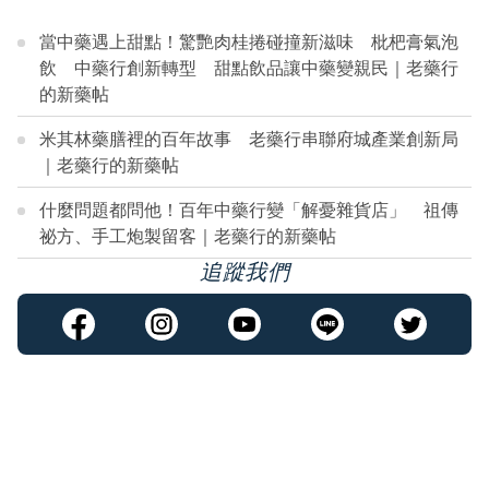
當中藥遇上甜點！驚艷肉桂捲碰撞新滋味 枇杷膏氣泡
飲 中藥行創新轉型 甜點飲品讓中藥變親民｜老藥行
的新藥帖
米其林藥膳裡的百年故事 老藥行串聯府城產業創新局
｜老藥行的新藥帖
什麼問題都問他！百年中藥行變「解憂雜貨店」 祖傳
祕方、手工炮製留客｜老藥行的新藥帖
追蹤我們