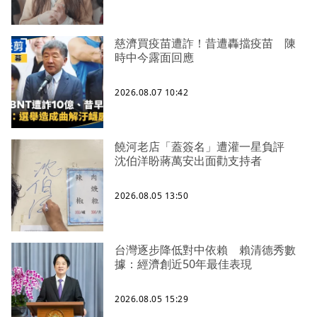
慈濟買疫苗遭詐！昔遭轟擋疫苗 陳
時中今露面回應
2026.08.07 10:42
饒河老店「蓋簽名」遭灌一星負評
沈伯洋盼蔣萬安出面勸支持者
2026.08.05 13:50
台灣逐步降低對中依賴 賴清德秀數
據：經濟創近50年最佳表現
2026.08.05 15:29