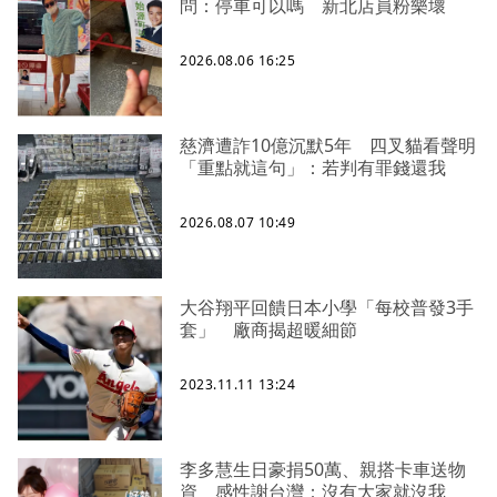
問：停車可以嗎 新北店員粉樂壞
2026.08.06 16:25
慈濟遭詐10億沉默5年 四叉貓看聲明
「重點就這句」：若判有罪錢還我
2026.08.07 10:49
大谷翔平回饋日本小學「每校普發3手
套」 廠商揭超暖細節
2023.11.11 13:24
李多慧生日豪捐50萬、親搭卡車送物
資 感性謝台灣：沒有大家就沒我