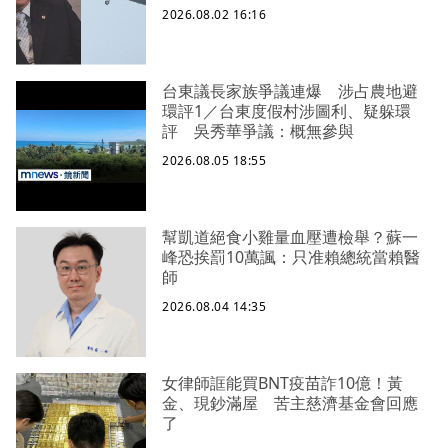
2026.08.02 16:16
台東議長家族爭議連爆 涉占農地避
環評1／台東度假村涉圖利、疑躲環
評 吳秀華爭議：概無參與
2026.08.05 18:55
幫凱道絕食小雞量血壓遭檢舉？蘇一
峰恐挨罰10萬諷：只准賴總統當賴醫
師
2026.08.04 14:35
女律師誆能買BNT疫苗詐10億！黃
金、現鈔滿屋 苦主慈濟基金會回應
了