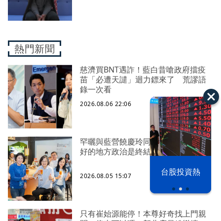
熱門新聞
慈濟買BNT遇詐！藍白昔嗆政府擋疫
苗「必遭天譴」迴力鏢來了 荒謬語
錄一次看
2026.08.06 22:06
罕曬與藍營饒慶玲同框照 蔡英文：
好的地方政治是終結對立、彼此接力
漢光42演習
台股投資熱
2026.08.05 15:07
只有崔始源能停！本尊好奇找上門親