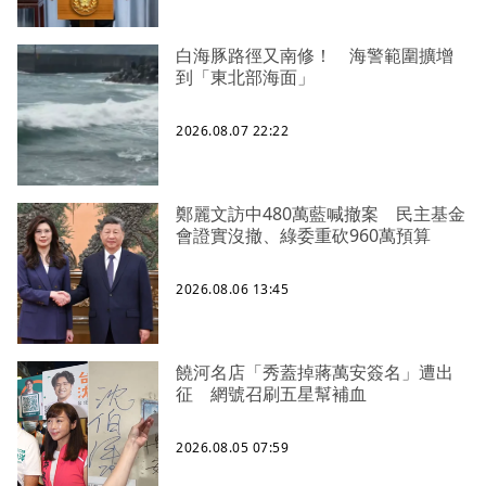
白海豚路徑又南修！ 海警範圍擴增
到「東北部海面」
2026.08.07 22:22
鄭麗文訪中480萬藍喊撤案 民主基金
會證實沒撤、綠委重砍960萬預算
2026.08.06 13:45
饒河名店「秀蓋掉蔣萬安簽名」遭出
征 網號召刷五星幫補血
2026.08.05 07:59