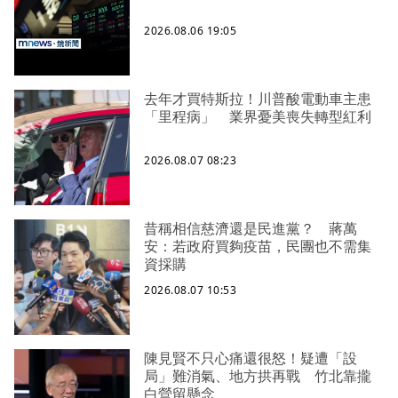
2026.08.06 19:05
去年才買特斯拉！川普酸電動車主患
「里程病」 業界憂美喪失轉型紅利
2026.08.07 08:23
昔稱相信慈濟還是民進黨？ 蔣萬
安：若政府買夠疫苗，民團也不需集
資採購
2026.08.07 10:53
陳見賢不只心痛還很怒！疑遭「設
局」難消氣、地方拱再戰 竹北靠攏
白營留懸念