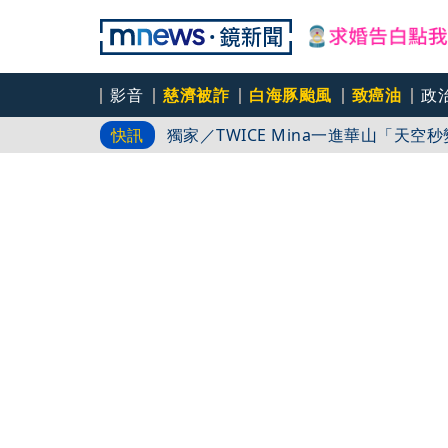
影音
慈濟被詐
白海豚颱風
致癌油
政
淡水沿海颳起龍捲風！氣象署證實與白
快訊
獨家／TWICE Mina一進華山「天空
白海豚進逼！外圍環流掃過 北市下「