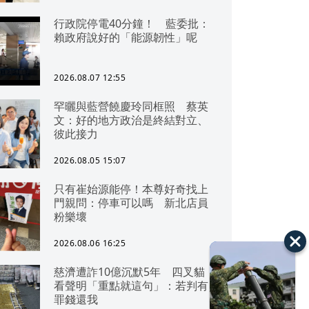
行政院停電40分鐘！ 藍委批：
賴政府說好的「能源韌性」呢
2026.08.07 12:55
罕曬與藍營饒慶玲同框照 蔡英
文：好的地方政治是終結對立、
彼此接力
2026.08.05 15:07
只有崔始源能停！本尊好奇找上
門親問：停車可以嗎 新北店員
粉樂壞
2026.08.06 16:25
慈濟遭詐10億沉默5年 四叉貓
看聲明「重點就這句」：若判有
罪錢還我