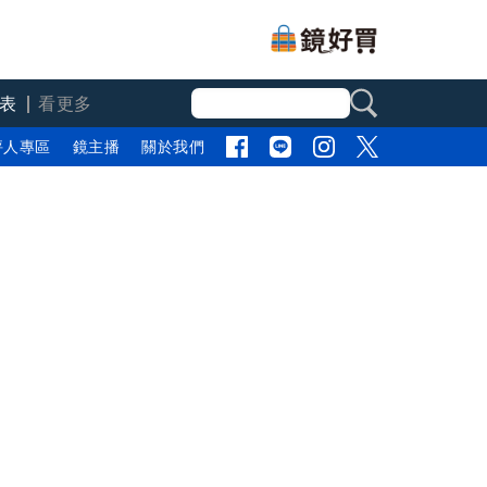
表
看更多
評人專區
鏡主播
關於我們