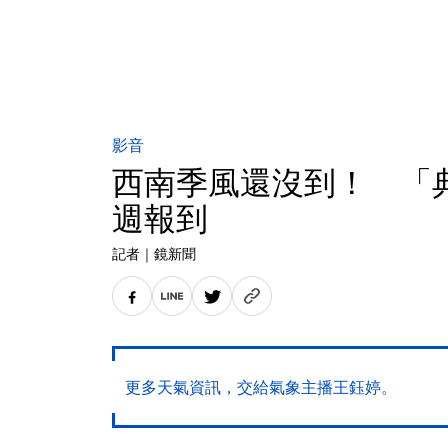
影音
西南季風還沒到！ 「
週報到
記者
｜
鏡新聞
更多天氣資訊，交給氣象主播王鈺婷。