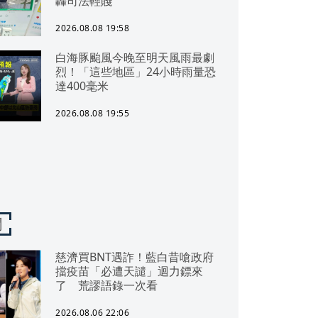
轟司法輕賤
2026.08.08 19:58
白海豚颱風今晚至明天風雨最劇
烈！「這些地區」24小時雨量恐
達400毫米
2026.08.08 19:55
聞
慈濟買BNT遇詐！藍白昔嗆政府
擋疫苗「必遭天譴」迴力鏢來
了 荒謬語錄一次看
2026.08.06 22:06