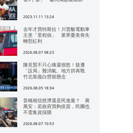
2023.11.11 13:24
去年才買特斯拉！川普酸電動車
主患「里程病」 業界憂美喪失
轉型紅利
2026.08.07 08:23
陳見賢不只心痛還很怒！疑遭
「設局」難消氣、地方拱再戰
竹北靠攏白營留懸念
2026.08.05 18:34
昔稱相信慈濟還是民進黨？ 蔣
萬安：若政府買夠疫苗，民團也
不需集資採購
2026.08.07 10:53