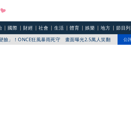
治
國際
財經
社會
生活
體育
娛樂
地方
節目列
海豚有關 半小時才消散
秒變臉」！ONCE狂風暴雨死守 畫面曝光2.5萬人笑翻
公
間歇性雨勢」