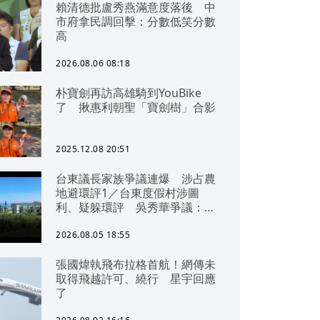
賴清德批盧秀燕滿意度落後 中
市府拿民調回擊：分數低笑分數
高
2026.08.06 08:18
朴寶劍再訪高雄騎到YouBike
了 揪惠利朝聖「寶劍樹」合影
2025.12.08 20:51
台東議長家族爭議連爆 涉占農
地避環評1／台東度假村涉圖
利、疑躲環評 吳秀華爭議：概
無參與
2026.08.05 18:55
張國煒執飛布拉格首航！網傳未
取得飛越許可、繞行 星宇回應
了