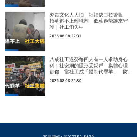
究責文化人人怕 社福缺口拉警報
招募追不上離職潮 低薪過勞誰來守
護｜社工消失中
2026.08.08 22:31
八成社工過勞每四人有一人求助身心
科！社安網的隱形受災戶 集體心理
創傷 當社工成「體制代罪羊」 防
禦性社工不敢多做無奈趨勢？耗竭殆
2026.08.08 22:30
盡下的社安網危機｜社工消失中
客服專線:
(02)7752-5678