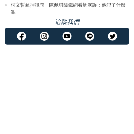
柯文哲延押訊問 陳佩琪隔鐵網看尪淚訴：他犯了什麼
罪
追蹤我們