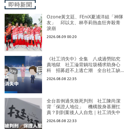
即時新聞
Ozone黃文廷、FEniX夏浦洋組「神隊
友」 邱以太、林亭莉熱血狂奔殺青
淚崩
2026.08.09 00:20
《社工消失中》全集 八成過勞陷究
責地獄 社工淪背鍋垃圾桶求助身心
科 招募趕不上逃亡潮 全台社工缺
口警報 揭薪資回捐黑幕 血汗錢遭
2026.08.08 22:35
剝削
全台首例過失致死判刑 社工陳尚潔
背「保證人地位」 機構脫身基層扛
責？剴剴案後人人自危｜社工消失中
2026.08.08 22:33