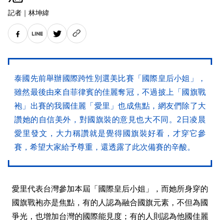
記者
｜
林坤緯
泰國先前舉辦國際跨性別選美比賽「國際皇后小姐」，
雖然最後由來自菲律賓的佳麗奪冠，不過披上「國旗戰
袍」出賽的我國佳麗「愛里」也成焦點，網友們除了大
讚她的自信美外，對國旗裝的意見也大不同。2日凌晨
愛里發文，大力稱讚就是覺得國旗裝好看，才穿它參
賽，希望大家給予尊重，還透露了此次備賽的辛酸。
愛里代表台灣參加本屆「國際皇后小姐」，而她所身穿的
國旗戰袍亦是焦點，有的人認為融合國旗元素，不但為國
爭光，也增加台灣的國際能見度；有的人則認為他國佳麗