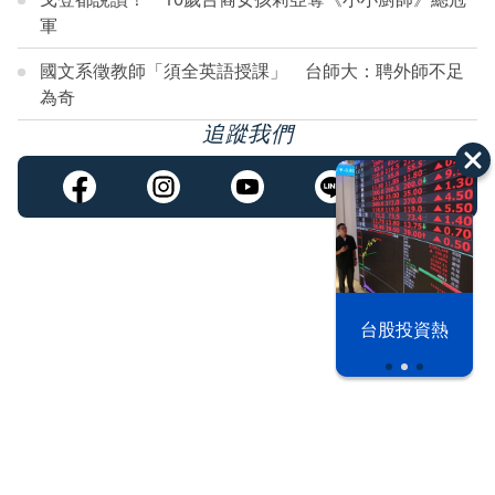
軍
國文系徵教師「須全英語授課」 台師大：聘外師不足
為奇
追蹤我們
以色列 
漢光42演習
台股投資熱
之下