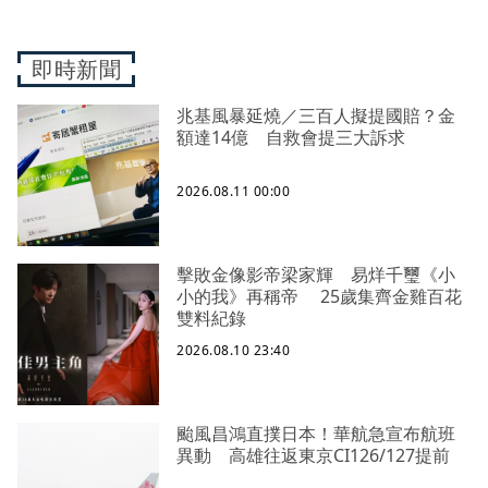
即時新聞
兆基風暴延燒／三百人擬提國賠？金
額達14億 自救會提三大訴求
2026.08.11 00:00
擊敗金像影帝梁家輝 易烊千璽《小
小的我》再稱帝 25歲集齊金雞百花
雙料紀錄
2026.08.10 23:40
颱風昌鴻直撲日本！華航急宣布航班
異動 高雄往返東京CI126/127提前