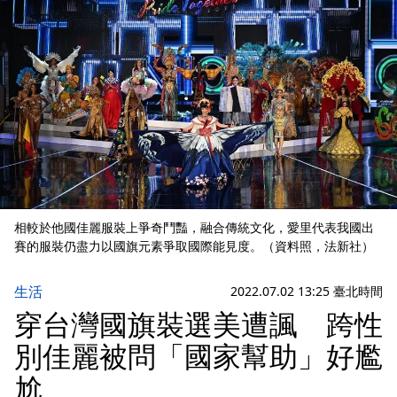
相較於他國佳麗服裝上爭奇鬥豔，融合傳統文化，愛里代表我國出
賽的服裝仍盡力以國旗元素爭取國際能見度。（資料照，法新社）
生活
2022.07.02 13:25 臺北時間
穿台灣國旗裝選美遭諷 跨性
別佳麗被問「國家幫助」好尷
尬