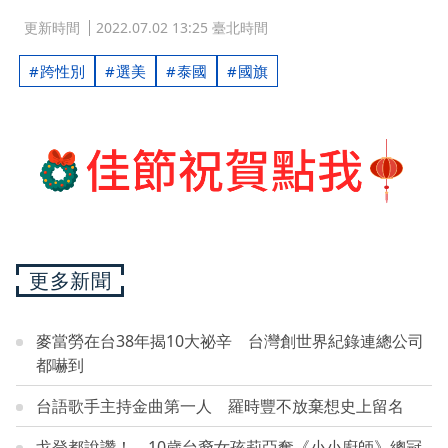
更新時間
2022.07.02 13:25 臺北時間
跨性別
選美
泰國
國旗
更多新聞
麥當勞在台38年揭10大祕辛 台灣創世界紀錄連總公司
都嚇到
台語歌手主持金曲第一人 羅時豐不放棄想史上留名
戈登都說讚！ 10歲台裔女孩莉亞奪《小小廚師》總冠