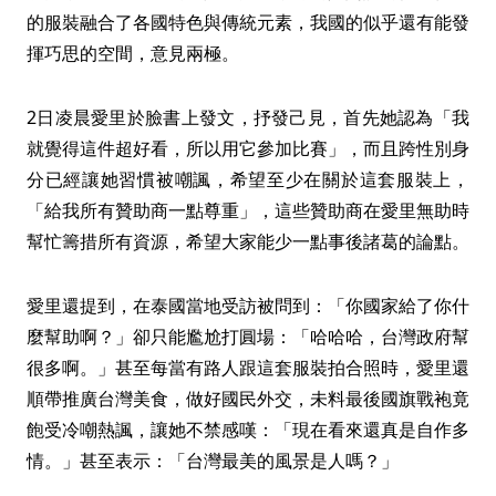
的服裝融合了各國特色與傳統元素，我國的似乎還有能發
揮巧思的空間，意見兩極。
2日凌晨愛里於臉書上發文，抒發己見，首先她認為「我
就覺得這件超好看，所以用它參加比賽」，而且跨性別身
分已經讓她習慣被嘲諷，希望至少在關於這套服裝上，
「給我所有贊助商一點尊重」，這些贊助商在愛里無助時
幫忙籌措所有資源，希望大家能少一點事後諸葛的論點。
愛里還提到，在泰國當地受訪被問到：「你國家給了你什
麼幫助啊？」卻只能尷尬打圓場：「哈哈哈，台灣政府幫
很多啊。」甚至每當有路人跟這套服裝拍合照時，愛里還
順帶推廣台灣美食，做好國民外交，未料最後國旗戰袍竟
飽受冷嘲熱諷，讓她不禁感嘆：「現在看來還真是自作多
情。」甚至表示：「台灣最美的風景是人嗎？」