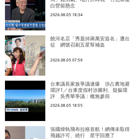
白營留懸念
2026.08.05 18:34
饒河名店「秀蓋掉蔣萬安簽名」遭出
征 網號召刷五星幫補血
2026.08.05 07:59
台東議長家族爭議連爆 涉占農地避
環評1／台東度假村涉圖利、疑躲環
評 吳秀華爭議：概無參與
2026.08.05 18:55
張國煒執飛布拉格首航！網傳未取得
飛越許可、繞行 星宇回應了