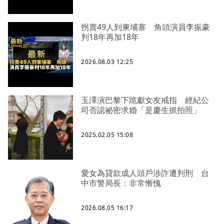
拐賣49人到柬埔寨 角頭演員李振豪
判18年再加18年
2026.08.03 12:25
玉澤演巴黎下跪獻女友戒指 經紀公
司否認祕密求婚「是慶生抓拍照」
2025.02.05 15:08
愛女為貸款成人頭戶涉詐遭判刑 台
中市警局長：非常慚愧
2026.08.05 16:17