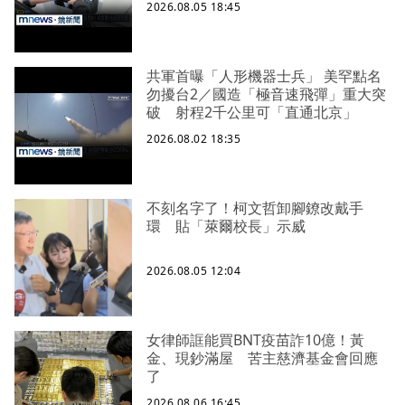
2026.08.05 18:45
共軍首曝「人形機器士兵」 美罕點名
勿擾台2／國造「極音速飛彈」重大突
破 射程2千公里可「直通北京」
2026.08.02 18:35
不刻名字了！柯文哲卸腳鐐改戴手
環 貼「萊爾校長」示威
2026.08.05 12:04
女律師誆能買BNT疫苗詐10億！黃
金、現鈔滿屋 苦主慈濟基金會回應
了
2026.08.06 16:45