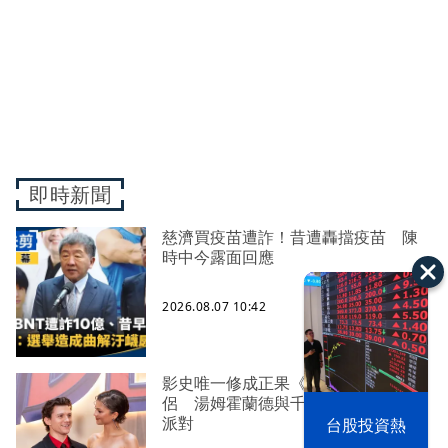
即時新聞
慈濟買疫苗遭詐！昔遭轟擋疫苗 陳
時中今露面回應
2026.08.07 10:42
影史唯一修成正果《蜘蛛人》銀幕情
侶 湯姆霍蘭德與千黛亞英國辦結婚
以色列 穹頂
派對
台股投資熱
之下