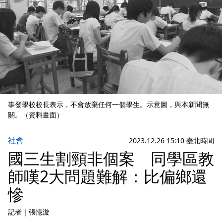
事發學校校長表示，不會放棄任何一個學生。示意圖，與本新聞無
關。（資料畫面）
社會
2023.12.26 15:10 臺北時間
國三生割頸非個案 同學區教
師嘆2大問題難解：比偏鄉還
慘
記者
｜
張憶漩