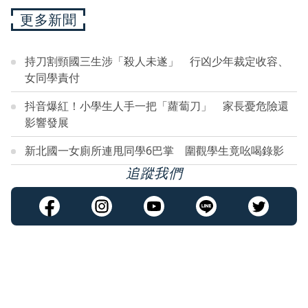
更多新聞
持刀割頸國三生涉「殺人未遂」 行凶少年裁定收容、
女同學責付
抖音爆紅！小學生人手一把「蘿蔔刀」 家長憂危險還
影響發展
新北國一女廁所連甩同學6巴掌 圍觀學生竟吆喝錄影
追蹤我們