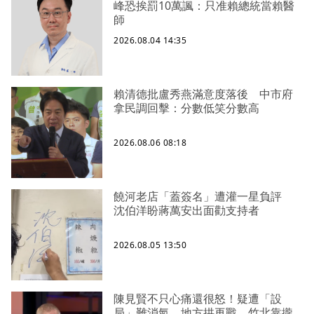
峰恐挨罰10萬諷：只准賴總統當賴醫
師
2026.08.04 14:35
賴清德批盧秀燕滿意度落後 中市府
拿民調回擊：分數低笑分數高
2026.08.06 08:18
饒河老店「蓋簽名」遭灌一星負評
沈伯洋盼蔣萬安出面勸支持者
2026.08.05 13:50
陳見賢不只心痛還很怒！疑遭「設
局」難消氣、地方拱再戰 竹北靠攏