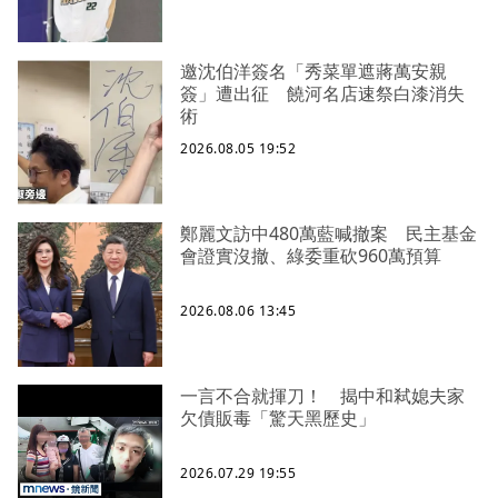
邀沈伯洋簽名「秀菜單遮蔣萬安親
簽」遭出征 饒河名店速祭白漆消失
術
2026.08.05 19:52
鄭麗文訪中480萬藍喊撤案 民主基金
會證實沒撤、綠委重砍960萬預算
2026.08.06 13:45
一言不合就揮刀！ 揭中和弒媳夫家
欠債販毒「驚天黑歷史」
2026.07.29 19:55