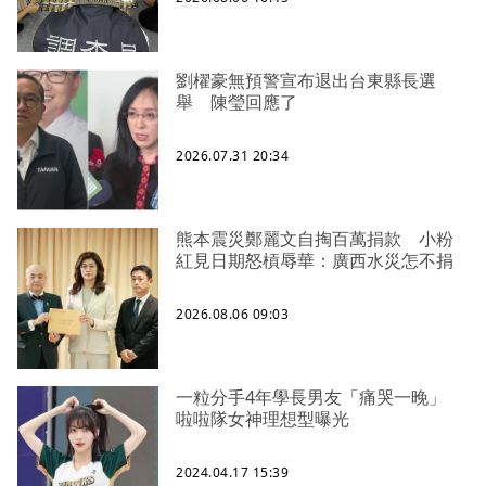
劉櫂豪無預警宣布退出台東縣長選
舉 陳瑩回應了
2026.07.31 20:34
熊本震災鄭麗文自掏百萬捐款 小粉
紅見日期怒槓辱華：廣西水災怎不捐
2026.08.06 09:03
一粒分手4年學長男友「痛哭一晚」
啦啦隊女神理想型曝光
2024.04.17 15:39