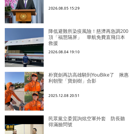
2026.08.05 15:29
降低避難所染疫風險！慈濟再急調200
頂「福慧隔屏」 華航免費直飛日本
救援
2026.08.04 19:10
朴寶劍再訪高雄騎到YouBike了 揪惠
利朝聖「寶劍樹」合影
2025.12.08 20:51
民眾黨立委質詢炫空軍外套 防長聽
得滿臉問號