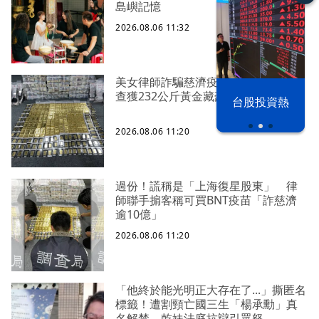
島嶼記憶
2026.08.06 11:32
美女律師詐騙慈濟疫苗採購逾10億元
以色列 穹頂
野球魂 鏡訪
查獲232公斤黃金藏豪宅地板下
台股投資熱
之下
台將
2026.08.06 11:20
過份！謊稱是「上海復星股東」 律
師聯手掮客稱可買BNT疫苗「詐慈濟
逾10億」
2026.08.06 11:20
「他終於能光明正大存在了...」撕匿名
標籤！遭割頸亡國三生「楊承勳」真
名解禁 乾妹法庭抗辯引眾怒