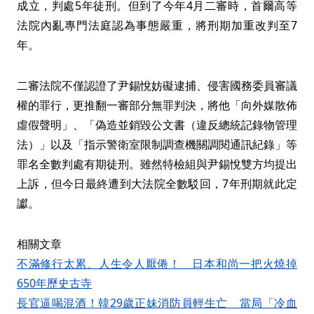
成立，判處5年徒刑。但到了今年4月二審時，首爾高等
法院內亂專門法庭認為事態嚴重，將刑期加重改判至7
年。
二審法院不僅認證了尹錫悅妨礙逮捕、侵害國務委員審議
權的罪行，更推翻一審部分無罪判決，將他「向外媒散佈
虛假聲明」、「偽造並銷毀公文書（違反總統記錄物管理
法）」以及「指示警衛室限制調查機關調閱通訊紀錄」等
罪名全數判處有期徒刑。雖然特檢組與尹錫悅雙方均提出
上訴，但今日最終遭到大法院全數駁回，7年刑期就此定
讞。
相關文章
不滿修行太累、人生令人厭倦！ 日本和尚一把火燒掉
650年歷史古寺
長官逼喝混酒！韓29歲正妹消防員輕生亡 當局「冷血