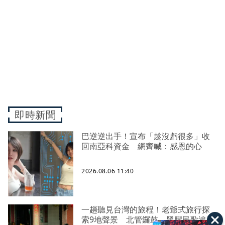
即時新聞
巴逆逆出手！宣布「趁沒虧很多」收
回南亞科資金 網齊喊：感恩的心
2026.08.06 11:40
一趟聽見台灣的旅程！老爺式旅行探
索9地聲景 北管鑼鼓、黑膠民歌追尋