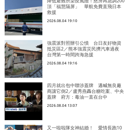
降低避難所染疫風險！慈濟再急調200
頂「福慧隔屏」 華航免費直飛日本
救援
2026.08.04 19:10
強震派對照辦引公憤 台日友好物資
抵災區2／熊本強震災民擠汽車過夜
台灣第一時間跨海急援
2026.08.04 19:16
四月就出包中聯涉蓋牌 邁喊無良廠
商讓它倒2／盧秀燕轟台糖吃案、中央
蓋牌 府方：毒油一直在台中
2026.08.04 13:07
又一啦啦隊女神結婚！ 愛情長跑10