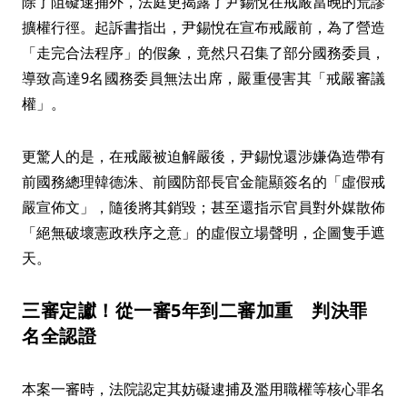
除了阻礙逮捕外，法庭更揭露了尹錫悅在戒嚴當晚的荒謬
擴權行徑。起訴書指出，尹錫悅在宣布戒嚴前，為了營造
「走完合法程序」的假象，竟然只召集了部分國務委員，
導致高達9名國務委員無法出席，嚴重侵害其「戒嚴審議
權」。
更驚人的是，在戒嚴被迫解嚴後，尹錫悅還涉嫌偽造帶有
前國務總理韓德洙、前國防部長官金龍顯簽名的「虛假戒
嚴宣佈文」，隨後將其銷毀；甚至還指示官員對外媒散佈
「絕無破壞憲政秩序之意」的虛假立場聲明，企圖隻手遮
天。
三審定讞！從一審5年到二審加重 判決罪
名全認證
本案一審時，法院認定其妨礙逮捕及濫用職權等核心罪名