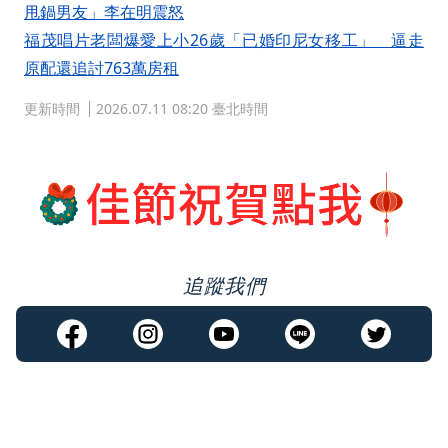
甩鍋男友」李在明震怒
福茂唱片老闆爆愛上小26歲「已婚印尼女移工」 逼走
原配還追討763萬房租
更新時間
2026.07.11 08:20 臺北時間
追蹤我們