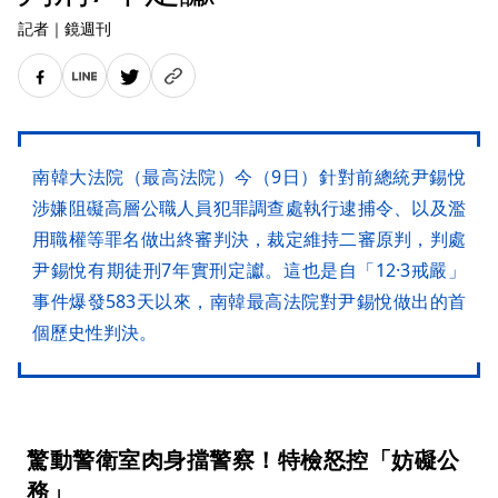
記者
｜
鏡週刊
南韓大法院（最高法院）今（9日）針對前總統尹錫悅
涉嫌阻礙高層公職人員犯罪調查處執行逮捕令、以及濫
用職權等罪名做出終審判決，裁定維持二審原判，判處
尹錫悅有期徒刑7年實刑定讞。這也是自「12·3戒嚴」
事件爆發583天以來，南韓最高法院對尹錫悅做出的首
個歷史性判決。
驚動警衛室肉身擋警察！特檢怒控「妨礙公
務」