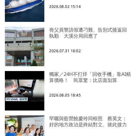
2026.08.02 15:14
喪父員警請假遭刁難、告別式後返回
執勤 大溪分局回應了
2026.07.31 18:02
獨家／24H不打烊「回收手機」靠AI精
算價格！ 民眾驚：比店面划算
2026.08.05 18:45
罕曬與藍營饒慶玲同框照 蔡英文：
好的地方政治是終結對立、彼此接力