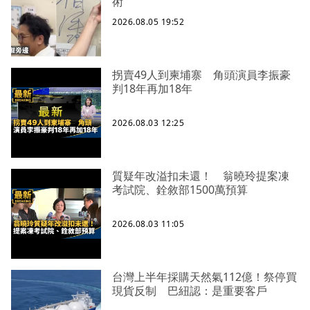
術
2026.08.05 19:52
拐賣49人到柬埔寨 角頭演員李振豪
判18年再加18年
2026.08.03 12:25
質疑年改溢扣未還！ 翁曉玲提案凍
考試院、銓敘部1500萬預算
2026.08.03 11:05
台灣上半年採購天然氣112億！祭停買
現貨反制 巴紐認：是重要客戶