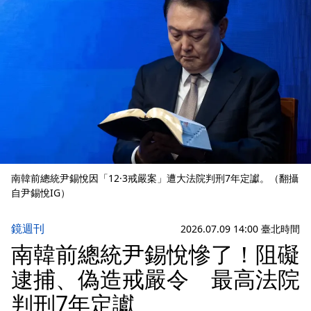
南韓前總統尹錫悅因「12·3戒嚴案」遭大法院判刑7年定讞。（翻攝
自尹錫悅IG）
鏡週刊
2026.07.09 14:00 臺北時間
南韓前總統尹錫悅慘了！阻礙
逮捕、偽造戒嚴令 最高法院
判刑7年定讞