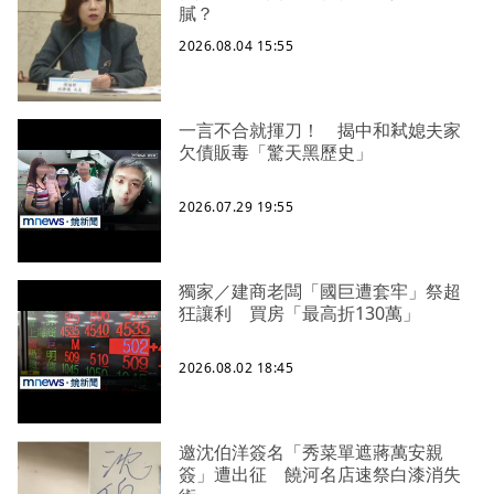
膩？
2026.08.04 15:55
一言不合就揮刀！ 揭中和弒媳夫家
欠債販毒「驚天黑歷史」
2026.07.29 19:55
獨家／建商老闆「國巨遭套牢」祭超
狂讓利 買房「最高折130萬」
2026.08.02 18:45
邀沈伯洋簽名「秀菜單遮蔣萬安親
簽」遭出征 饒河名店速祭白漆消失