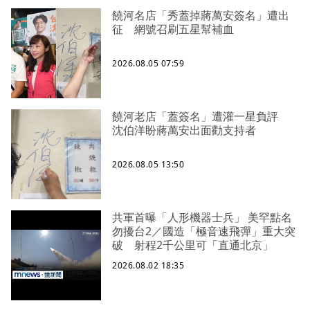
饒河名店「秀蓋掉蔣萬安簽名」遭出
征 網號召刷五星幫補血
2026.08.05 07:59
饒河老店「蓋簽名」遭灌一星負評
沈伯洋盼蔣萬安出面勸支持者
2026.08.05 13:50
共軍首曝「人形機器士兵」 美罕點名
勿擾台2／國造「極音速飛彈」重大突
破 射程2千公里可「直通北京」
2026.08.02 18:35