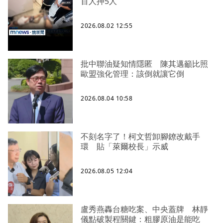
百人押5人
2026.08.02 12:55
批中聯油疑知情隱匿 陳其邁籲比照
歐盟強化管理：該倒就讓它倒
2026.08.04 10:58
不刻名字了！柯文哲卸腳鐐改戴手
環 貼「萊爾校長」示威
2026.08.05 12:04
盧秀燕轟台糖吃案、中央蓋牌 林靜
儀點破製程關鍵：粗膠原油是能吃