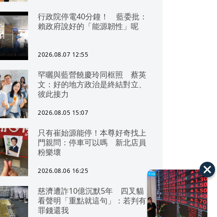
行政院停電40分鐘！ 藍委批：
賴政府說好的「能源韌性」呢
2026.08.07 12:55
罕曬與藍營饒慶玲同框照 蔡英
文：好的地方政治是終結對立、
彼此接力
2026.08.05 15:07
只有崔始源能停！本尊好奇找上
門親問：停車可以嗎 新北店員
粉樂壞
2026.08.06 16:25
慈濟遭詐10億沉默5年 四叉貓
看聲明「重點就這句」：若判有
罪錢還我