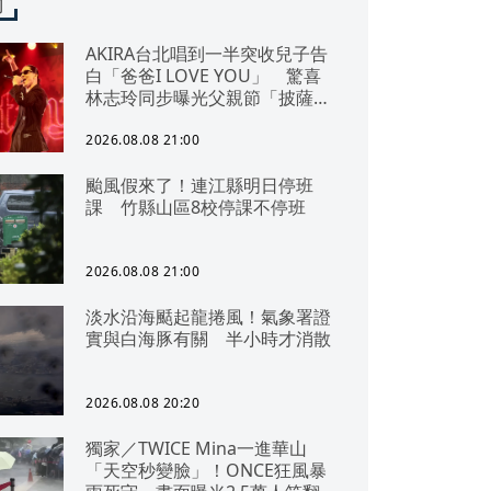
聞
AKIRA台北唱到一半突收兒子告
白「爸爸I LOVE YOU」 驚喜
林志玲同步曝光父親節「披薩蛋
糕」
2026.08.08 21:00
颱風假來了！連江縣明日停班
課 竹縣山區8校停課不停班
2026.08.08 21:00
淡水沿海颳起龍捲風！氣象署證
實與白海豚有關 半小時才消散
2026.08.08 20:20
獨家／TWICE Mina一進華山
「天空秒變臉」！ONCE狂風暴