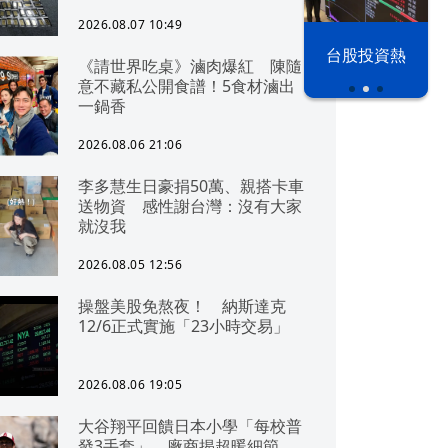
2026.08.07 10:49
漢光42演習
台股投資熱
《請世界吃桌》滷肉爆紅 陳隨
意不藏私公開食譜！5食材滷出
一鍋香
2026.08.06 21:06
李多慧生日豪捐50萬、親搭卡車
送物資 感性謝台灣：沒有大家
就沒我
2026.08.05 12:56
操盤美股免熬夜！ 納斯達克
12/6正式實施「23小時交易」
2026.08.06 19:05
大谷翔平回饋日本小學「每校普
發3手套」 廠商揭超暖細節