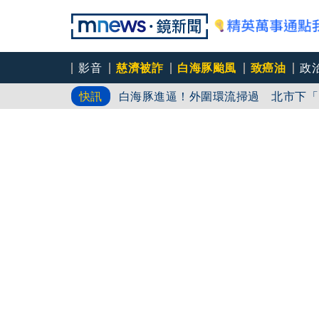
影音
慈濟被詐
白海豚颱風
致癌油
政
白海豚進逼！外圍環流掃過 北市下「
快訊
爆柯文哲換手環又爛膚 陳佩琪父親節
白海豚颱風今晚至明天風雨最劇烈！「這