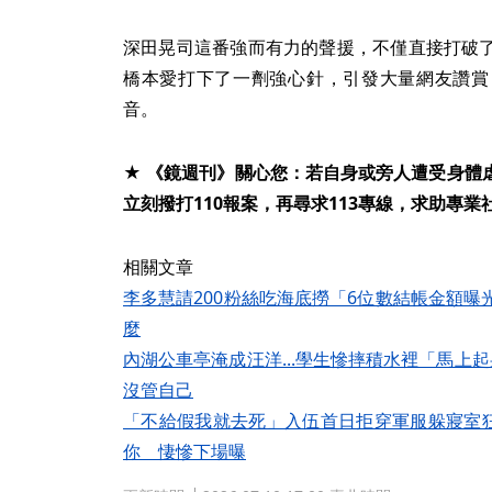
深田晃司這番強而有力的聲援，不僅直接打破
橋本愛打下了一劑強心針，引發大量網友讚賞
音。
★ 《鏡週刊》關心您：若自身或旁人遭受身體
立刻撥打110報案，再尋求113專線，求助專業
相關文章
李多慧請200粉絲吃海底撈「6位數結帳金額
麼
內湖公車亭淹成汪洋...學生慘摔積水裡「馬上
沒管自己
「不給假我就去死」入伍首日拒穿軍服躲寢室狂
你 悽慘下場曝