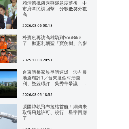
賴清德批盧秀燕滿意度落後 中
市府拿民調回擊：分數低笑分數
高
2026.08.06 08:18
朴寶劍再訪高雄騎到YouBike
了 揪惠利朝聖「寶劍樹」合影
2025.12.08 20:51
台東議長家族爭議連爆 涉占農
地避環評1／台東度假村涉圖
利、疑躲環評 吳秀華爭議：概
無參與
2026.08.05 18:55
張國煒執飛布拉格首航！網傳未
取得飛越許可、繞行 星宇回應
了