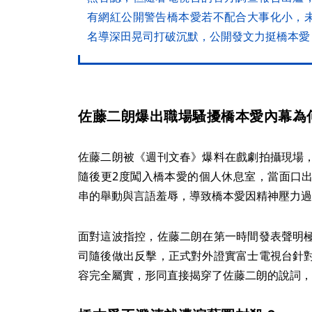
有網紅公開警告橋本愛若不配合大事化小，
名導深田晃司打破沉默，公開發文力挺橋本愛
佐藤二朗爆出職場騷擾橋本愛內幕為
佐藤二朗被《週刊文春》爆料在戲劇拍攝現場
隨後更2度闖入橋本愛的個人休息室，當面口
串的舉動與言語羞辱，導致橋本愛因精神壓力過
面對這波指控，佐藤二朗在第一時間發表聲明
司隨後做出反擊，正式對外證實富士電視台針
容完全屬實，形同直接揭穿了佐藤二朗的說詞，