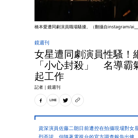
橋本愛遭同劇演員職場騷擾。（翻攝自instagram/ai__h
鏡週刊
女星遭同劇演員性騷！
「小心封殺」 名導霸
起工作
記者
｜
鏡週刊
資深演員佐藤二朗日前遭控在拍攝現場對女
烈否認，但隨著電視台的官方調查報告出爐