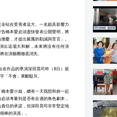
完全站在受害者這方。一名頗具影響力
警告橋本愛必須盡快發表公開聲明，將
的擔憂，才提出嚴厲的勸誡與苦言」。
演出這場大和解，未來將沒有任何演
將在演藝圈徹底消失。
知名作品的導演深田晃司昨（8日）挺
字「不會」果斷駁斥。
「橋本愛小姐，總有一天我想和妳一起
仍必須考量到是否有合適的角色劇本，
負責任的承諾，但深田晃司非常堅定地
很棒的演員」。