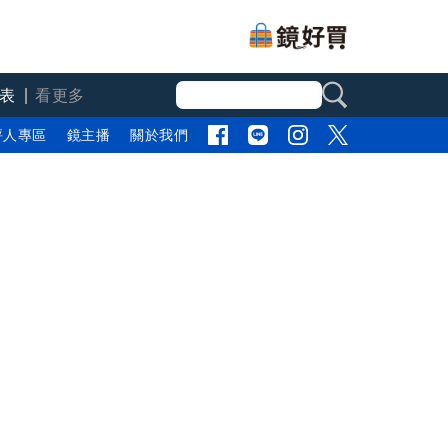
表
看更多
評人專區
鏡主播
關於我們