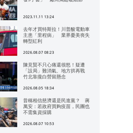
2023.11.11 13:24
去年才買特斯拉！川普酸電動車
主患「里程病」 業界憂美喪失
轉型紅利
2026.08.07 08:23
陳見賢不只心痛還很怒！疑遭
「設局」難消氣、地方拱再戰
竹北靠攏白營留懸念
2026.08.05 18:34
昔稱相信慈濟還是民進黨？ 蔣
萬安：若政府買夠疫苗，民團也
不需集資採購
2026.08.07 10:53