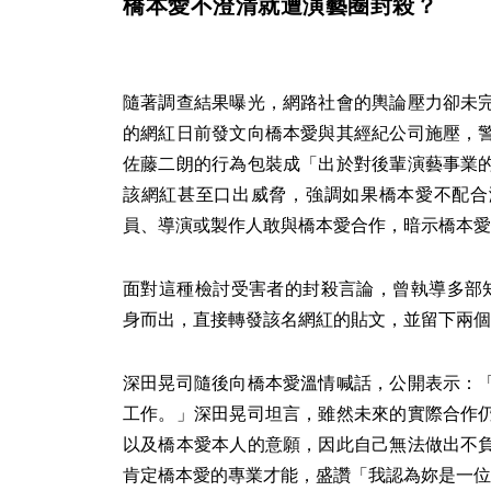
橋本愛不澄清就遭演藝圈封殺？
隨著調查結果曝光，網路社會的輿論壓力卻未
的網紅日前發文向橋本愛與其經紀公司施壓，
佐藤二朗的行為包裝成「出於對後輩演藝事業
該網紅甚至口出威脅，強調如果橋本愛不配合
員、導演或製作人敢與橋本愛合作，暗示橋本愛
面對這種檢討受害者的封殺言論，曾執導多部
身而出，直接轉發該名網紅的貼文，並留下兩個
深田晃司隨後向橋本愛溫情喊話，公開表示：
工作。」深田晃司坦言，雖然未來的實際合作
以及橋本愛本人的意願，因此自己無法做出不
肯定橋本愛的專業才能，盛讚「我認為妳是一位