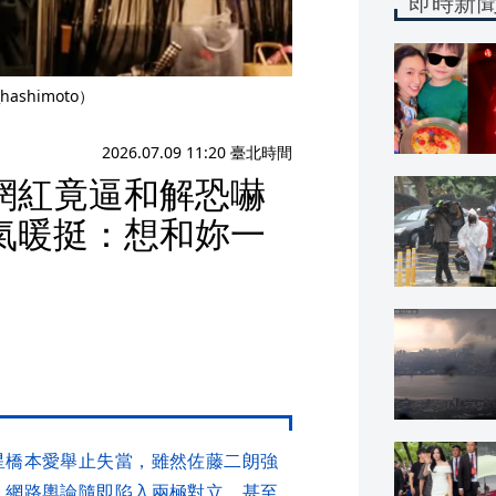
即時新
ashimoto）
2026.07.09 11:20 臺北時間
網紅竟逼和解恐嚇
氣暖挺：想和妳一
星橋本愛舉止失當，雖然佐藤二朗強
，網路輿論隨即陷入兩極對立。甚至