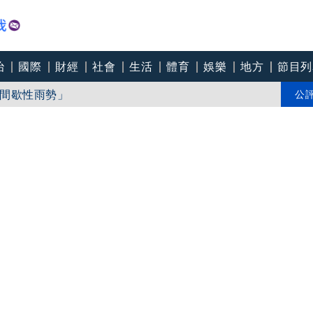
治
國際
財經
社會
生活
體育
娛樂
地方
節目列
間歇性雨勢」
引「超商拿鐵忘結帳案」轟司法輕賤
公
些地區」24小時雨量恐達400毫米