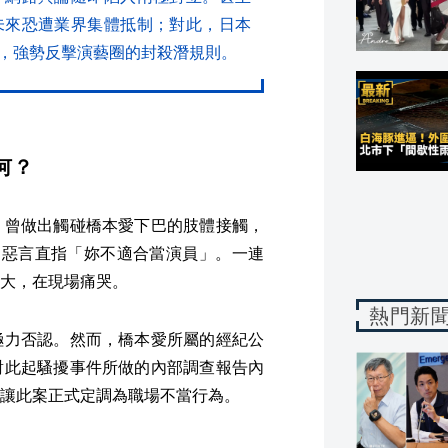
未來恐遭業界集體抵制；對此，日本
，強勢反擊演藝圈的封殺潛規則。
何？
，曾做出觸碰橋本愛下巴的肢體接觸，
出惡言直指「妳不適合當演員」。一連
大，在現場痛哭。
熱門新
極力否認。然而，橋本愛所屬的經紀公
對此起騷擾事件所做的內部調查報告內
讓此案正式定調為職場不當行為。