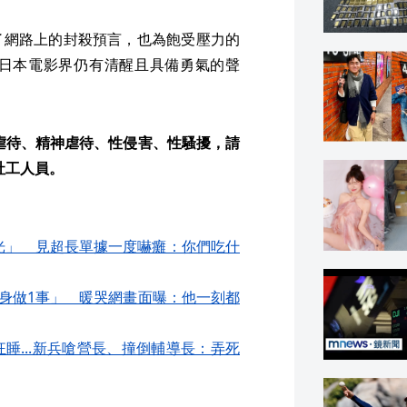
了網路上的封殺預言，也為飽受壓力的
日本電影界仍有清醒且具備勇氣的聲
虐待、精神虐待、性侵害、性騷擾，請
社工人員。
曝光」 見超長單據一度嚇癱：你們吃什
起身做1事」 暖哭網畫面曝：他一刻都
睡...新兵嗆營長、撞倒輔導長：弄死