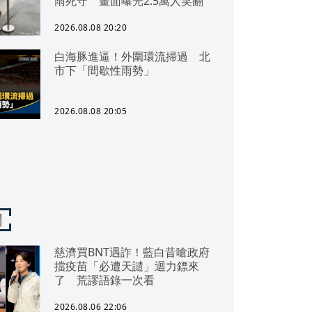
雨死守 畫面曝光2.5萬人笑翻
2026.08.08 20:20
白海豚進逼！外圍環流掃過 北
市下「間歇性雨勢」
2026.08.08 20:05
聞
慈濟買BNT遇詐！藍白昔嗆政府
擋疫苗「必遭天譴」迴力鏢來
了 荒謬語錄一次看
2026.08.06 22:06