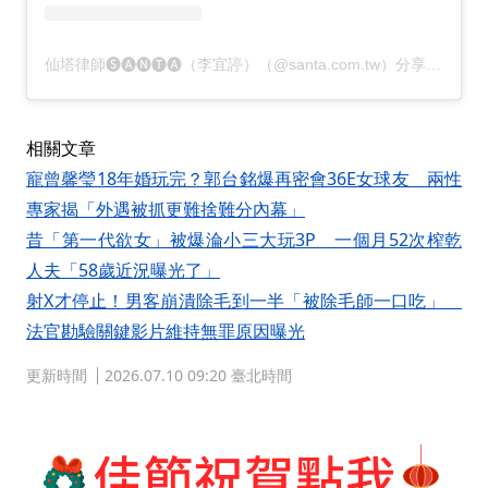
仙塔律師🅢🅐🅝🅣🅐（李宜諪）（@santa.com.tw）分享的貼文
相關文章
寵曾馨瑩18年婚玩完？郭台銘爆再密會36E女球友 兩性
專家揭「外遇被抓更難捨難分內幕」
昔「第一代欲女」被爆淪小三大玩3P 一個月52次榨乾
人夫「58歲近況曝光了」
射X才停止！男客崩潰除毛到一半「被除毛師一口吃」
法官勘驗關鍵影片維持無罪原因曝光
更新時間
2026.07.10 09:20 臺北時間