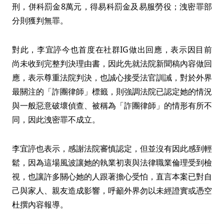
刑，併科罰金8萬元，得易科罰金及易服勞役；洩密罪部
分則獲判無罪。
對此，李宜諪今也首度在社群IG做出回應，表示因目前
尚未收到完整判決理由書，因此先就法院新聞稿內容做回
應，表示尊重法院判決，也誠心接受法官訓誡，對於外界
最關注的「詐團律師」標籤，則強調法院已認定她的情況
與一般惡意破壞偵查、被稱為「詐團律師」的情形有所不
同，因此洩密罪不成立。
李宜諪也表示，感謝法院審慎認定，但並沒有因此感到輕
鬆，因為這場風波讓她的執業初衷與法律職業倫理受到檢
視，也讓許多關心她的人跟著擔心受怕，直言本案已對自
己與家人、親友造成影響，呼籲外界勿以未經證實或憑空
杜撰內容報導。