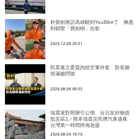
朴寶劍再訪高雄騎到YouBike了 揪惠
利朝聖「寶劍樹」合影
2025.12.08 20:51
民眾黨立委質詢炫空軍外套 防長聽
得滿臉問號
2026.08.06 09:55
強震派對照辦引公憤 台日友好物資
抵災區2／熊本強震災民擠汽車過夜
台灣第一時間跨海急援
2026.08.04 19:16