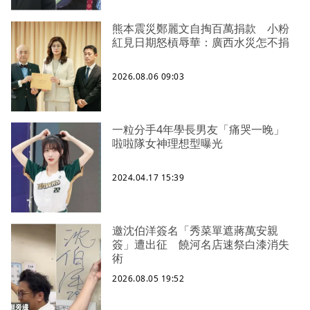
熊本震災鄭麗文自掏百萬捐款 小粉
紅見日期怒槓辱華：廣西水災怎不捐
2026.08.06 09:03
一粒分手4年學長男友「痛哭一晚」
啦啦隊女神理想型曝光
2024.04.17 15:39
邀沈伯洋簽名「秀菜單遮蔣萬安親
簽」遭出征 饒河名店速祭白漆消失
術
2026.08.05 19:52