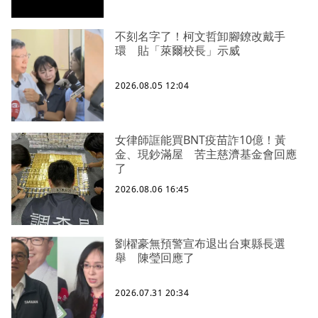
不刻名字了！柯文哲卸腳鐐改戴手
環 貼「萊爾校長」示威
2026.08.05 12:04
女律師誆能買BNT疫苗詐10億！黃
金、現鈔滿屋 苦主慈濟基金會回應
了
2026.08.06 16:45
劉櫂豪無預警宣布退出台東縣長選
舉 陳瑩回應了
2026.07.31 20:34