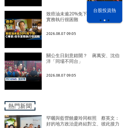
以色列 穹頂
台股投資熱
之下
致癌油未逾20%免下架 C專家：夜市
實務執行很困難
2026.08.07 09:05
關公生日刻意錯開？ 蔣萬安、沈伯
洋「同場不同台」
2026.08.07 09:05
熱門新聞
罕曬與藍營饒慶玲同框照 蔡英文：
好的地方政治是終結對立、彼此接力