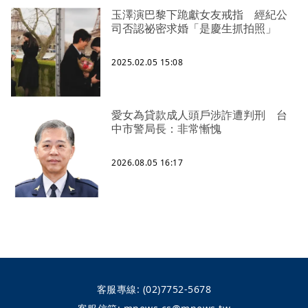
玉澤演巴黎下跪獻女友戒指 經紀公
司否認祕密求婚「是慶生抓拍照」
2025.02.05 15:08
愛女為貸款成人頭戶涉詐遭判刑 台
中市警局長：非常慚愧
2026.08.05 16:17
客服專線:
(02)7752-5678