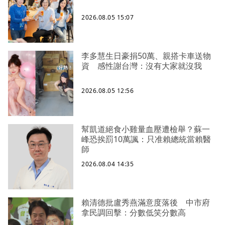
2026.08.05 15:07
李多慧生日豪捐50萬、親搭卡車送物
資 感性謝台灣：沒有大家就沒我
2026.08.05 12:56
幫凱道絕食小雞量血壓遭檢舉？蘇一
峰恐挨罰10萬諷：只准賴總統當賴醫
師
2026.08.04 14:35
賴清德批盧秀燕滿意度落後 中市府
拿民調回擊：分數低笑分數高