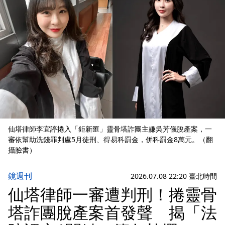
仙塔律師李宜諪捲入「鉅新匯」靈骨塔詐團主嫌吳芳儀脫產案，一
審依幫助洗錢罪判處5月徒刑、得易科罰金，併科罰金8萬元。（翻
攝臉書）
鏡週刊
2026.07.08 22:20 臺北時間
仙塔律師一審遭判刑！捲靈骨
塔詐團脫產案首發聲 揭「法