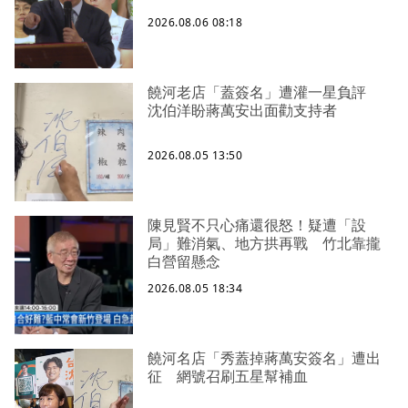
2026.08.06 08:18
饒河老店「蓋簽名」遭灌一星負評
沈伯洋盼蔣萬安出面勸支持者
2026.08.05 13:50
陳見賢不只心痛還很怒！疑遭「設
局」難消氣、地方拱再戰 竹北靠攏
白營留懸念
2026.08.05 18:34
饒河名店「秀蓋掉蔣萬安簽名」遭出
征 網號召刷五星幫補血