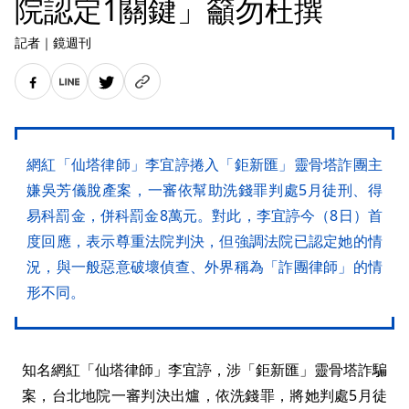
院認定1關鍵」籲勿杜撰
記者
｜
鏡週刊
網紅「仙塔律師」李宜諪捲入「鉅新匯」靈骨塔詐團主
嫌吳芳儀脫產案，一審依幫助洗錢罪判處5月徒刑、得
易科罰金，併科罰金8萬元。對此，李宜諪今（8日）首
度回應，表示尊重法院判決，但強調法院已認定她的情
況，與一般惡意破壞偵查、外界稱為「詐團律師」的情
形不同。
知名網紅「仙塔律師」李宜諪，涉「鉅新匯」靈骨塔詐騙
案，台北地院一審判決出爐，依洗錢罪，將她判處5月徒