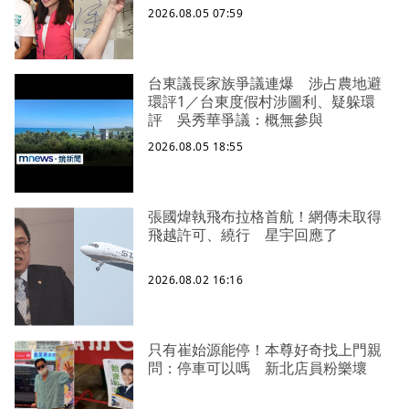
2026.08.05 07:59
台東議長家族爭議連爆 涉占農地避
環評1／台東度假村涉圖利、疑躲環
評 吳秀華爭議：概無參與
2026.08.05 18:55
張國煒執飛布拉格首航！網傳未取得
飛越許可、繞行 星宇回應了
2026.08.02 16:16
只有崔始源能停！本尊好奇找上門親
問：停車可以嗎 新北店員粉樂壞