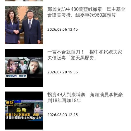
鄭麗文訪中480萬藍喊撤案 民主基金
會證實沒撤、綠委重砍960萬預算
2026.08.06 13:45
一言不合就揮刀！ 揭中和弒媳夫家
欠債販毒「驚天黑歷史」
2026.07.29 19:55
拐賣49人到柬埔寨 角頭演員李振豪
判18年再加18年
2026.08.03 12:25