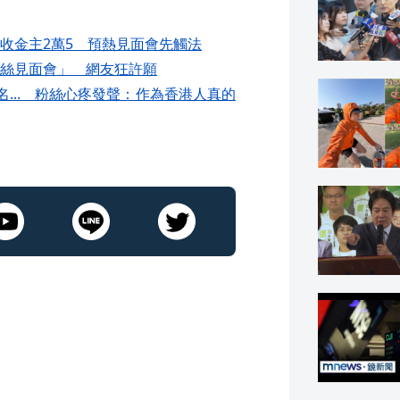
收金主2萬5 預熱見面會先觸法
絲見面會」 網友狂許願
... 粉絲心疼發聲：作為香港人真的