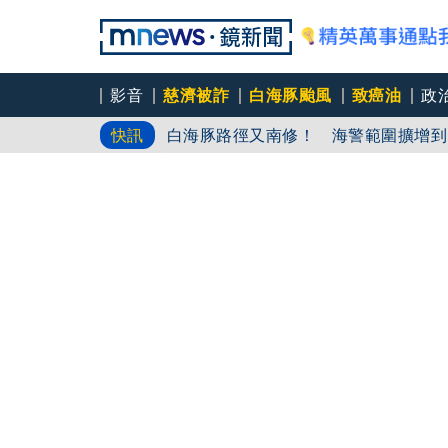
影音
慈濟被詐
白海豚颱風
致癌油
政
白海豚路徑又南修！ 海警範圍擴增到
快訊
慈濟挨詐十億／綠批抹黑「欠陳時中一
吳秀華家族又生波 前台東縣長蓋安養