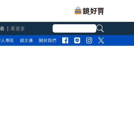
表
看更多
評人專區
鏡主播
關於我們