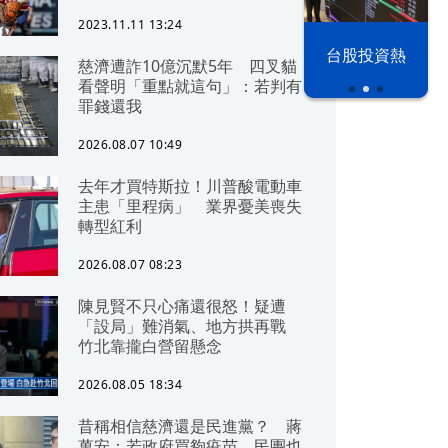
2023.11.11 13:24
漢光42演習
台股投資熱
慈濟遭詐10億沉默5年 四叉貓
看聲明「重點就這句」：若判有
罪錢還我
2026.08.07 10:49
去年才買特斯拉！川普酸電動車
主患「里程病」 業界憂美喪失
轉型紅利
2026.08.07 08:23
陳見賢不只心痛還很怒！疑遭
「設局」難消氣、地方拱再戰
竹北靠攏白營留懸念
2026.08.05 18:34
昔稱相信慈濟還是民進黨？ 蔣
萬安：若政府買夠疫苗，民團也