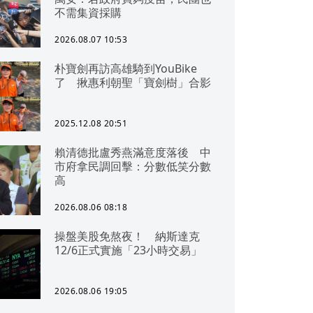
不需集資採購
2026.08.07 10:53
朴寶劍再訪高雄騎到YouBike
了 揪惠利朝聖「寶劍樹」合影
2025.12.08 20:51
賴清德批盧秀燕滿意度落後 中
市府拿民調回擊：分數低笑分數
高
2026.08.06 08:18
操盤美股免熬夜！ 納斯達克
12/6正式實施「23小時交易」
2026.08.06 19:05