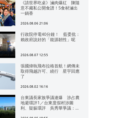
《請世界吃桌》滷肉爆紅 陳隨
意不藏私公開食譜！5食材滷出
一鍋香
2026.08.06 21:06
行政院停電40分鐘！ 藍委批：
賴政府說好的「能源韌性」呢
2026.08.07 12:55
張國煒執飛布拉格首航！網傳未
取得飛越許可、繞行 星宇回應
了
2026.08.02 16:16
台東議長家族爭議連爆 涉占農
地避環評1／台東度假村涉圖
利、疑躲環評 吳秀華爭議：概
無參與