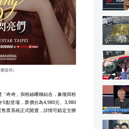
娛樂提供）
聲「咚咚」與粉絲暱稱結合，象徵與粉
登場，票價分為4,980元、3,980
在寬宏售票系統正式開賣，詳情可鎖定主辦