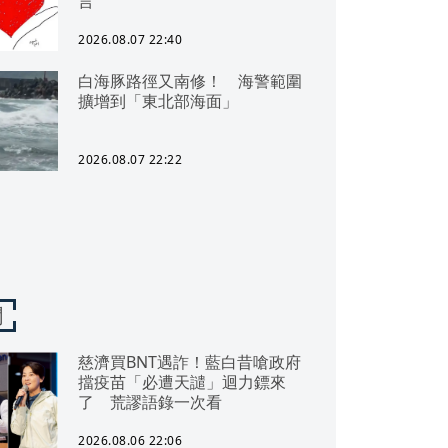
言
2026.08.07 22:40
白海豚路徑又南修！ 海警範圍
擴增到「東北部海面」
2026.08.07 22:22
聞
慈濟買BNT遇詐！藍白昔嗆政府
擋疫苗「必遭天譴」迴力鏢來
了 荒謬語錄一次看
2026.08.06 22:06