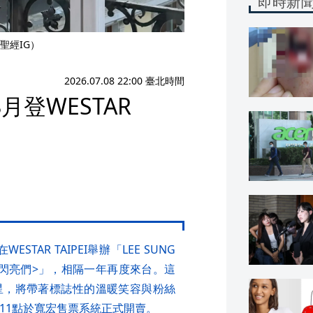
即時新
聖經IG）
2026.07.08 22:00 臺北時間
登WESTAR
AR TAIPEI舉辦「LEE SUNG
EI <咚咚 閃亮們>」，相隔一年再度來台。這
星，將帶著標誌性的溫暖笑容與粉絲
11點於寬宏售票系統正式開賣。