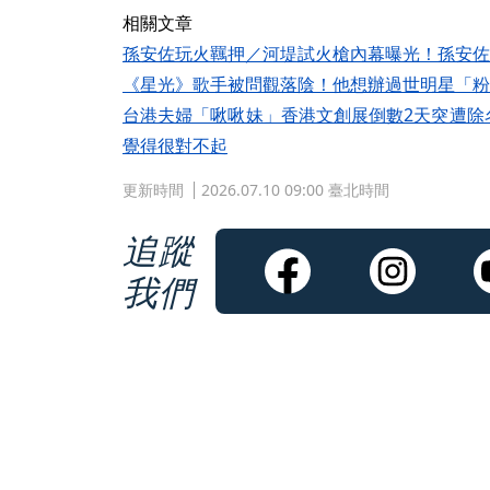
相關文章
孫安佐玩火羈押／河堤試火槍內幕曝光！孫安佐
《星光》歌手被問觀落陰！他想辦過世明星「粉
台港夫婦「啾啾妹」香港文創展倒數2天突遭除名
覺得很對不起
更新時間
2026.07.10 09:00 臺北時間
追蹤
我們