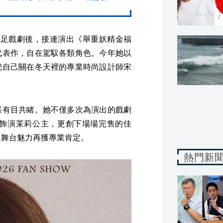
年跨足戲劇後，接連演出《舉重妖精金福
代表作，自在駕馭各類角色。今年她以
把自己關在冬天裡的專業時尚設計師宋
樣有目共睹。她不僅多次為演出的戲劇
丁》飾演茉莉公主，更創下場場完售的佳
，舞台魅力再獲專業肯定。
熱門新