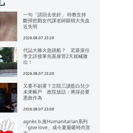
聞
一句「請回去坐好」 特教生持
斷掃把戳女代課老師眼睛大失血
近失明
2026.08.07 23:20
代誌大條火急跳船？ 宏碁派任
李文詳接掌兆基屋管2天就喊撤
出！
2026.08.07 23:20
又要不副署？立院三讀藍白兒少
未來帳戶 政院放話：將採必要
憲政作為
2026.08.07 23:00
agnès b.推Humanitarian系列
「give love」成今夏最暖時尚宣