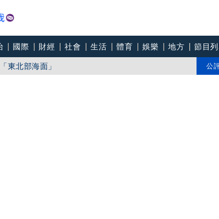
治
國際
財經
社會
生活
體育
娛樂
地方
節目列
「東北部海面」
個道歉」 柯志恩反嗆：比病毒還要毒
公
中心逼垮包商