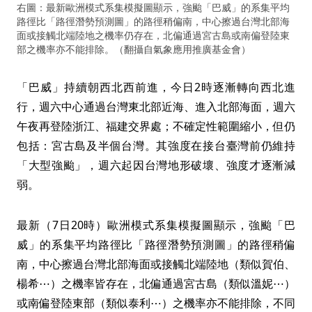
右圖：最新歐洲模式系集模擬圖顯示，強颱「巴威」的系集平均
路徑比「路徑潛勢預測圖」的路徑稍偏南，中心擦過台灣北部海
面或接觸北端陸地之機率仍存在，北偏通過宮古島或南偏登陸東
部之機率亦不能排除。（翻攝自氣象應用推廣基金會）
「巴威」持續朝西北西前進，今日2時逐漸轉向西北進
行，週六中心通過台灣東北部近海、進入北部海面，週六
午夜再登陸浙江、福建交界處；不確定性範圍縮小，但仍
包括：宮古島及半個台灣。其強度在接台臺灣前仍維持
「大型強颱」，週六起因台灣地形破壞、強度才逐漸減
弱。
最新（7日20時）歐洲模式系集模擬圖顯示，強颱「巴
威」的系集平均路徑比「路徑潛勢預測圖」的路徑稍偏
南，中心擦過台灣北部海面或接觸北端陸地（類似賀伯、
楊希⋯）之機率皆存在，北偏通過宮古島（類似溫妮⋯）
或南偏登陸東部（類似泰利⋯）之機率亦不能排除，不同