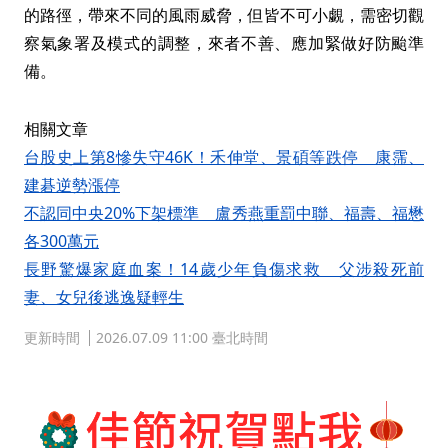
的路徑，帶來不同的風雨威脅，但皆不可小覷，需密切觀
察氣象署及模式的調整，來者不善、應加緊做好防颱準
備。
相關文章
台股史上第8慘失守46K！禾伸堂、景碩等跌停 康霈、
建碁逆勢漲停
不認同中央20%下架標準 盧秀燕重罰中聯、福壽、福懋
各300萬元
長野驚爆家庭血案！14歲少年負傷求救 父涉殺死前
妻、女兒後逃逸疑輕生
更新時間
2026.07.09 11:00 臺北時間