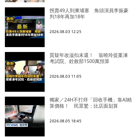
拐賣49人到柬埔寨 角頭演員李振豪
判18年再加18年
2026.08.03 12:25
質疑年改溢扣未還！ 翁曉玲提案凍
考試院、銓敘部1500萬預算
2026.08.03 11:05
獨家／24H不打烊「回收手機」靠AI精
算價格！ 民眾驚：比店面划算
2026.08.05 18:45