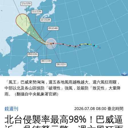
「風王」巴威來勢洶洶，週五各地風雨越晚越大、週六風狂雨驟，
中部以北及各山區慎防「破壞性」強風，並嚴防「致災性」大量降
雨。（翻攝自中央氣象署官網）
鏡週刊
2026.07.08 08:00 臺北時間
北台侵襲率最高98%！巴威逼