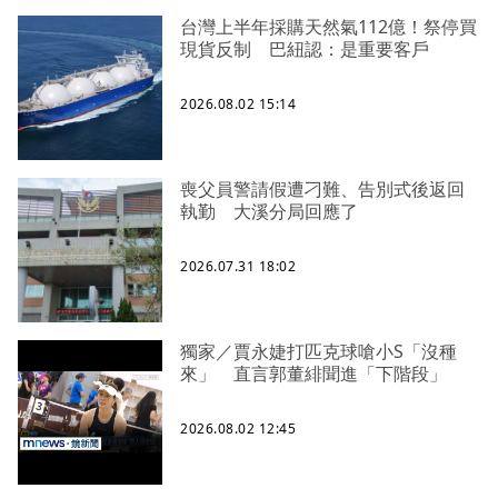
台灣上半年採購天然氣112億！祭停買
現貨反制 巴紐認：是重要客戶
2026.08.02 15:14
喪父員警請假遭刁難、告別式後返回
執勤 大溪分局回應了
2026.07.31 18:02
獨家／賈永婕打匹克球嗆小S「沒種
來」 直言郭董緋聞進「下階段」
2026.08.02 12:45