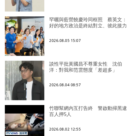
罕曬與藍營饒慶玲同框照 蔡英文：
好的地方政治是終結對立、彼此接力
2026.08.05 15:07
談性平批黃國昌不尊重女性 沈伯
洋：對我和范雲態度「差超多」
2026.08.04 08:57
竹聯幫網內互打告終 警啟動掃黑逮
百人押5人
2026.08.02 12:55