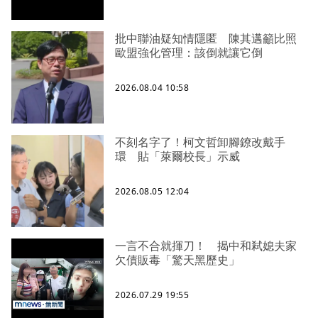
批中聯油疑知情隱匿 陳其邁籲比照
歐盟強化管理：該倒就讓它倒
2026.08.04 10:58
不刻名字了！柯文哲卸腳鐐改戴手
環 貼「萊爾校長」示威
2026.08.05 12:04
一言不合就揮刀！ 揭中和弒媳夫家
欠債販毒「驚天黑歷史」
2026.07.29 19:55