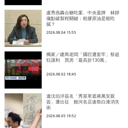
盧秀燕轟台糖吃案、中央蓋牌 林靜
儀點破製程關鍵：粗膠原油是能吃
膩？
2026.08.04 15:55
獨家／建商老闆「國巨遭套牢」祭超
狂讓利 買房「最高折130萬」
2026.08.02 18:45
邀沈伯洋簽名「秀菜單遮蔣萬安親
簽」遭出征 饒河名店速祭白漆消失
術
2026.08.05 19:52