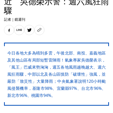
近 吳德榮示警：週六風狂雨
驟
記者
｜
鏡週刊
今日各地大多為晴到多雲，午後北部、南投、嘉義地區
及其他山區有局部短暫雷陣雨！氣象專家吳德榮表示，
「風王」巴威來勢洶洶，週五各地風雨越晚越大、週六
風狂雨驟，中部以北及各山區慎防「破壞性」強風，並
嚴防「致災性」大量降雨；中央氣象署說明120小時颱
風侵襲機率，基隆市98%、宜蘭縣97%、台北市96%、
新北市96%、桃園市94%。