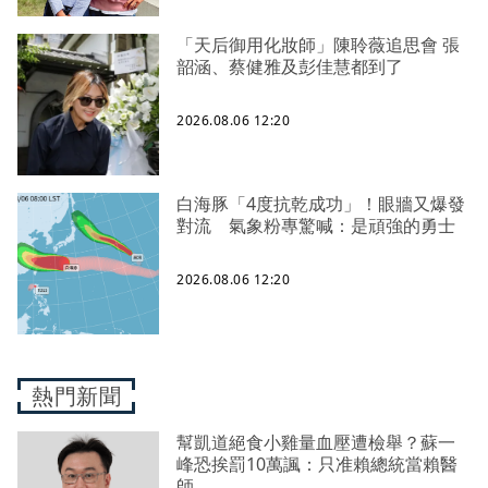
「天后御用化妝師」陳聆薇追思會 張
韶涵、蔡健雅及彭佳慧都到了
2026.08.06 12:20
白海豚「4度抗乾成功」！眼牆又爆發
對流 氣象粉專驚喊：是頑強的勇士
2026.08.06 12:20
熱門新聞
幫凱道絕食小雞量血壓遭檢舉？蘇一
峰恐挨罰10萬諷：只准賴總統當賴醫
師