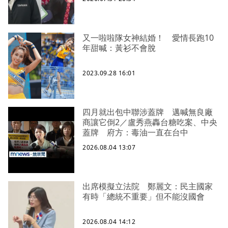
又一啦啦隊女神結婚！ 愛情長跑10
年甜喊：黃衫不會脫
2023.09.28 16:01
四月就出包中聯涉蓋牌 邁喊無良廠
商讓它倒2／盧秀燕轟台糖吃案、中央
蓋牌 府方：毒油一直在台中
2026.08.04 13:07
出席模擬立法院 鄭麗文：民主國家
有時「總統不重要」但不能沒國會
2026.08.04 14:12