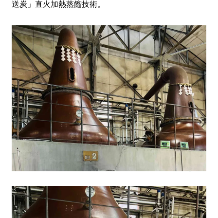
送炭」直火加熱蒸餾技術。