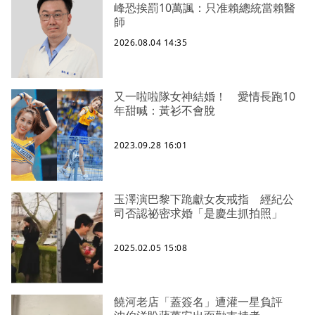
峰恐挨罰10萬諷：只准賴總統當賴醫
師
2026.08.04 14:35
又一啦啦隊女神結婚！ 愛情長跑10
年甜喊：黃衫不會脫
2023.09.28 16:01
玉澤演巴黎下跪獻女友戒指 經紀公
司否認祕密求婚「是慶生抓拍照」
2025.02.05 15:08
饒河老店「蓋簽名」遭灌一星負評