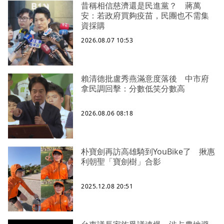
昔稱相信慈濟還是民進黨？ 蔣萬
安：若政府買夠疫苗，民團也不需集
資採購
2026.08.07 10:53
賴清德批盧秀燕滿意度落後 中市府
拿民調回擊：分數低笑分數高
2026.08.06 08:18
朴寶劍再訪高雄騎到YouBike了 揪惠
利朝聖「寶劍樹」合影
2025.12.08 20:51