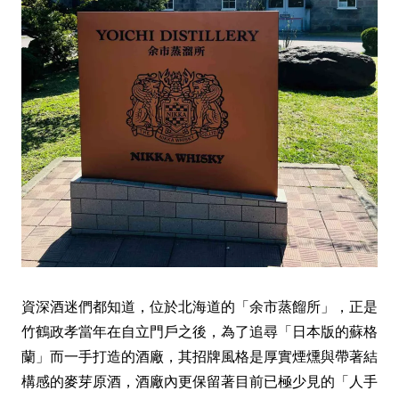
資深酒迷們都知道，位於北海道的「余市蒸餾所」，正是
竹鶴政孝當年在自立門戶之後，為了追尋「日本版的蘇格
蘭」而一手打造的酒廠，其招牌風格是厚實煙燻與帶著結
構感的麥芽原酒，酒廠內更保留著目前已極少見的「人手