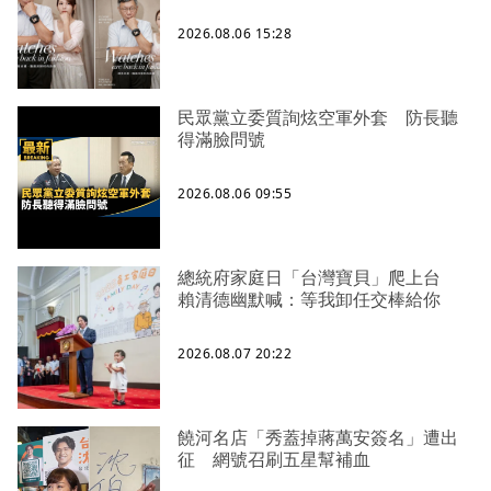
2026.08.06 15:28
民眾黨立委質詢炫空軍外套 防長聽
得滿臉問號
2026.08.06 09:55
總統府家庭日「台灣寶貝」爬上台
賴清德幽默喊：等我卸任交棒給你
2026.08.07 20:22
饒河名店「秀蓋掉蔣萬安簽名」遭出
征 網號召刷五星幫補血