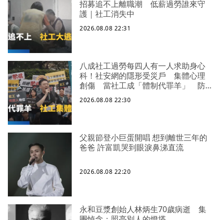
招募追不上離職潮 低薪過勞誰來守
護｜社工消失中
2026.08.08 22:31
八成社工過勞每四人有一人求助身心
科！社安網的隱形受災戶 集體心理
創傷 當社工成「體制代罪羊」 防
禦性社工不敢多做無奈趨勢？耗竭殆
2026.08.08 22:30
盡下的社安網危機｜社工消失中
父親節登小巨蛋開唱 想到離世三年的
爸爸 許富凱哭到眼淚鼻涕直流
2026.08.08 22:20
永和豆漿創始人林炳生70歲病逝 集
團悼念：照亮別人的燈塔