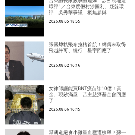
台東議長家族爭議連爆 涉占農地避
環評1／台東度假村涉圖利、疑躲環
評 吳秀華爭議：概無參與
2026.08.05 18:55
張國煒執飛布拉格首航！網傳未取得
飛越許可、繞行 星宇回應了
2026.08.02 16:16
女律師誆能買BNT疫苗詐10億！黃
金、現鈔滿屋 苦主慈濟基金會回應
了
2026.08.06 16:45
幫凱道絕食小雞量血壓遭檢舉？蘇一