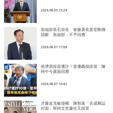
2026.08.05 15:29
衛福部長石崇良、食藥署長姜至剛傳
請辭 衛福部：不予回應
2026.08.07 17:08
慈濟買疫苗遭詐！昔遭轟擋疫苗 陳
時中今露面回應
2026.08.07 10:42
才爆皮克敏侵權 陳智菡「合成雜誌
封面」幫柯文哲慶生又踩雷