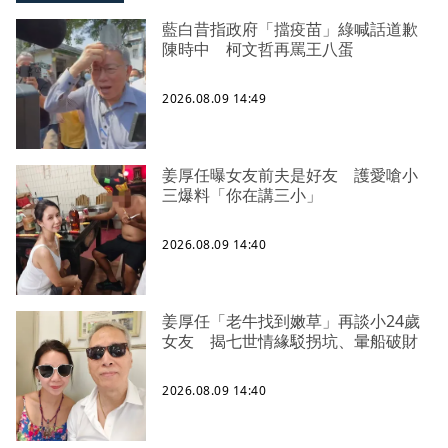
藍白昔指政府「擋疫苗」綠喊話道歉
陳時中 柯文哲再罵王八蛋
2026.08.09 14:49
姜厚任曝女友前夫是好友 護愛嗆小
三爆料「你在講三小」
2026.08.09 14:40
姜厚任「老牛找到嫩草」再談小24歲
女友 揭七世情緣駁拐坑、暈船破財
2026.08.09 14:40