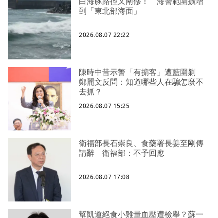
白海豚路徑又南修！ 海警範圍擴增
到「東北部海面」
2026.08.07 22:22
陳時中昔示警「有掮客」遭藍圍剿
鄭麗文反問：知道哪些人在騙怎麼不
去抓？
2026.08.07 15:25
衛福部長石崇良、食藥署長姜至剛傳
請辭 衛福部：不予回應
2026.08.07 17:08
幫凱道絕食小雞量血壓遭檢舉？蘇一