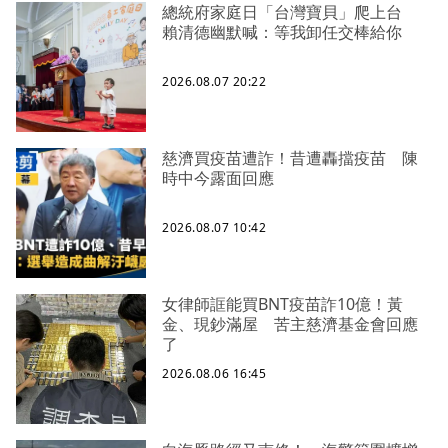
總統府家庭日「台灣寶貝」爬上台
賴清德幽默喊：等我卸任交棒給你
2026.08.07 20:22
慈濟買疫苗遭詐！昔遭轟擋疫苗 陳
時中今露面回應
2026.08.07 10:42
女律師誆能買BNT疫苗詐10億！黃
金、現鈔滿屋 苦主慈濟基金會回應
了
2026.08.06 16:45