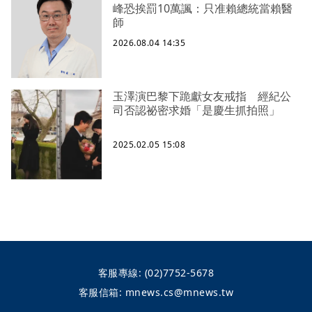
峰恐挨罰10萬諷：只准賴總統當賴醫
師
2026.08.04 14:35
玉澤演巴黎下跪獻女友戒指 經紀公
司否認祕密求婚「是慶生抓拍照」
2025.02.05 15:08
客服專線:
(02)7752-5678
客服信箱:
mnews.cs@mnews.tw