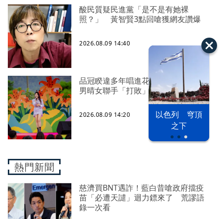
酸民質疑民進黨「是不是有她裸
照？」 黃智賢3點回嗆獲網友讚爆
2026.08.09 14:40
品冠睽違多年唱進花蓮首訪富里 晴
男晴女聯手「打敗」白海豚颱風
以色列 穹頂
2026.08.09 14:20
漢光42演習
台股投資熱
之下
熱門新聞
慈濟買BNT遇詐！藍白昔嗆政府擋疫
苗「必遭天譴」迴力鏢來了 荒謬語
錄一次看