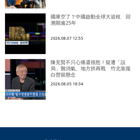
國庫空了？中國啟動全球大追稅 回
溯期逾25年
2026.08.07 12:55
陳見賢不只心痛還很怒！疑遭「設
局」難消氣、地方拱再戰 竹北靠攏
白營留懸念
2026.08.05 18:34