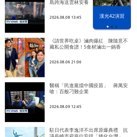
島跨海送雲林安養
漢光42演習
2026.08.08 13:45
《請世界吃桌》滷肉爆紅 陳隨意不
藏私公開食譜！5食材滷出一鍋香
2026.08.06 21:06
醫稱「民進黨擋中國疫苗」 蔣萬安
嗆：百般刁難企業
2026.08.09 12:45
駐日代表李逸洋不出席原爆典禮 抗
議長崎市府座位安排「矮化台灣」