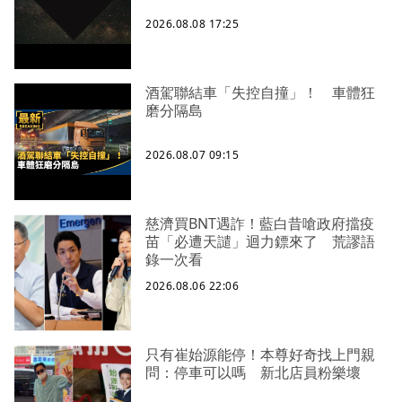
2026.08.08 17:25
酒駕聯結車「失控自撞」！ 車體狂
磨分隔島
2026.08.07 09:15
慈濟買BNT遇詐！藍白昔嗆政府擋疫
苗「必遭天譴」迴力鏢來了 荒謬語
錄一次看
2026.08.06 22:06
只有崔始源能停！本尊好奇找上門親
問：停車可以嗎 新北店員粉樂壞