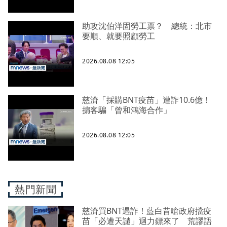
助攻沈伯洋固勞工票？ 總統：北市
要順、就要照顧勞工
2026.08.08 12:05
慈濟「採購BNT疫苗」遭詐10.6億！
掮客騙「曾和鴻海合作」
2026.08.08 12:05
熱門新聞
慈濟買BNT遇詐！藍白昔嗆政府擋疫
苗「必遭天譴」迴力鏢來了 荒謬語