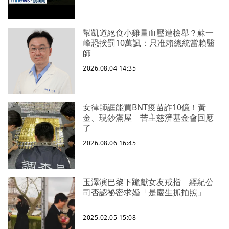
幫凱道絕食小雞量血壓遭檢舉？蘇一
峰恐挨罰10萬諷：只准賴總統當賴醫
師
2026.08.04 14:35
女律師誆能買BNT疫苗詐10億！黃
金、現鈔滿屋 苦主慈濟基金會回應
了
2026.08.06 16:45
玉澤演巴黎下跪獻女友戒指 經紀公
司否認祕密求婚「是慶生抓拍照」
2025.02.05 15:08