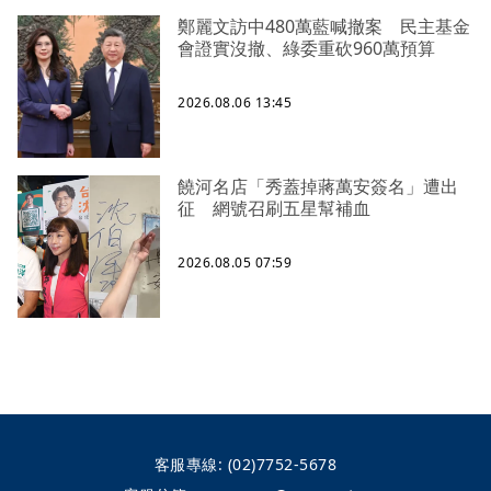
鄭麗文訪中480萬藍喊撤案 民主基金
會證實沒撤、綠委重砍960萬預算
2026.08.06 13:45
饒河名店「秀蓋掉蔣萬安簽名」遭出
征 網號召刷五星幫補血
2026.08.05 07:59
客服專線:
(02)7752-5678