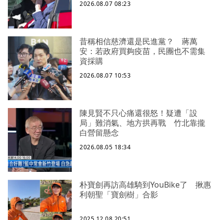
2026.08.07 08:23
昔稱相信慈濟還是民進黨？ 蔣萬
安：若政府買夠疫苗，民團也不需集
資採購
2026.08.07 10:53
陳見賢不只心痛還很怒！疑遭「設
局」難消氣、地方拱再戰 竹北靠攏
白營留懸念
2026.08.05 18:34
朴寶劍再訪高雄騎到YouBike了 揪惠
利朝聖「寶劍樹」合影
2025.12.08 20:51