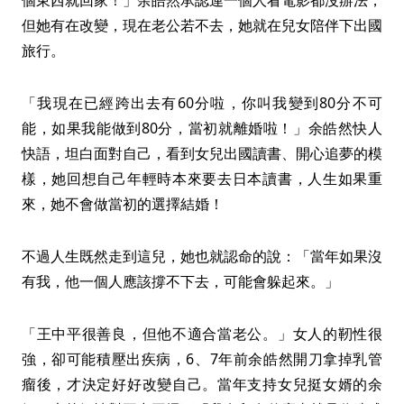
個東西就回家！」余皓然承認連一個人看電影都沒辦法，
但她有在改變，現在老公若不去，她就在兒女陪伴下出國
旅行。
「我現在已經跨出去有60分啦，你叫我變到80分不可
能，如果我能做到80分，當初就離婚啦！」余皓然快人
快語，坦白面對自己，看到女兒出國讀書、開心追夢的模
樣，她回想自己年輕時本來要去日本讀書，人生如果重
來，她不會做當初的選擇結婚！
不過人生既然走到這兒，她也就認命的說：「當年如果沒
有我，他一個人應該撐不下去，可能會躲起來。」
「王中平很善良，但他不適合當老公。」女人的靭性很
強，卻可能積壓出疾病，6、7年前余皓然開刀拿掉乳管
瘤後，才決定好好改變自己。當年支持女兒挺女婿的余