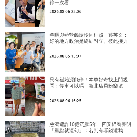
錄一次看
2026.08.06 22:06
罕曬與藍營饒慶玲同框照 蔡英文：
好的地方政治是終結對立、彼此接力
2026.08.05 15:07
只有崔始源能停！本尊好奇找上門親
問：停車可以嗎 新北店員粉樂壞
2026.08.06 16:25
慈濟遭詐10億沉默5年 四叉貓看聲明
「重點就這句」：若判有罪錢還我