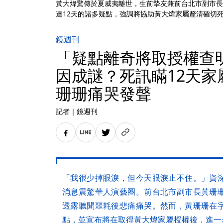
黃大煒驚傳於夏威夷離世，生前摯友兼前台北市副市長
達12天的諸多疑點，強調將協助黃大煒家屬釐清確切
鏡週刊
「疑點離奇將取授權查
因成謎？死訊瞞12天家
珊珊痛哭發聲
記者
｜
鏡週刊
「我很少掉眼淚，但今天眼淚止不住。」資
消息震驚華人演藝圈。前台北市副市長黃珊
透露聽聞噩耗後悲痛痛哭。然而，黃珊珊在
點，並宣布將在取得黃大煒家屬授權後，進一