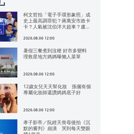
聞
柯文哲拍「電子手環形象照」成
史上最高調罪犯？蔣萬安市政卡
卡？人氣被沈伯洋大超車？盧秀
燕隔空嗆賴？別有居心？鄭麗文
擺不平新竹整合？
2026.08.06 12:00
暑假三餐煮到沒梗 好市多變料
理救星地方媽媽曝懶人菜單
2026.08.06 12:00
12歲女兒天天幫化妝 孫儷有個
專屬化妝師還讚媽媽底子好
2026.08.06 12:00
孝子影帝／阮經天喪母後拍《沉
默的審判》崩潰 哭到每天雙眼