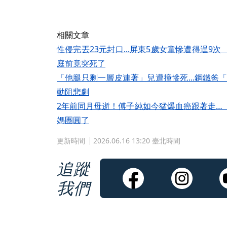
相關文章
性侵完丟23元封口...屏東5歲女童慘遭得逞
庭前竟突死了
「他腿只剩一層皮連著」兒遭撞慘死...鋼鐵爸「
動阻悲劇
2年前同月母逝！傅子純如今猛爆血癌跟著走…
媽團圓了
更新時間
2026.06.16 13:20 臺北時間
追蹤
我們