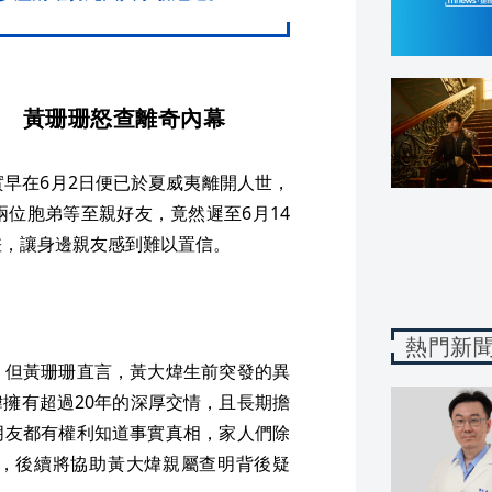
？ 黃珊珊怒查離奇內幕
實早在6月2日便已於夏威夷離開人世，
兩位胞弟等至親好友，竟然遲至6月14
差，讓身邊親友感到難以置信。
熱門新
，但黃珊珊直言，黃大煒生前突發的異
擁有超過20年的深厚交情，且長期擔
朋友都有權利知道事實真相，家人們除
，後續將協助黃大煒親屬查明背後疑