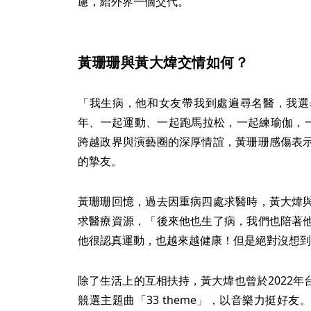
慮，給外界一個交代。
黃珊珊與黃大煒交情如何？
「我生病，他和女友帶我到處遍尋名醫，我選
年、一起運動、一起跑馬拉松，一起練瑜伽，一
跨越政界與演藝圈的深厚情誼，黃珊珊感傷表
的摯友。
黃珊珊回憶，過去因重病四處求醫時，黃大煒
求醫療資源，「後來他也生了病，我們也陪著
他很認真運動，也越來越健康！但是絕對沒想到，竟
除了生活上的互相扶持，黃大煒也曾於2022
競選主題曲「33 theme」，以音樂力挺好