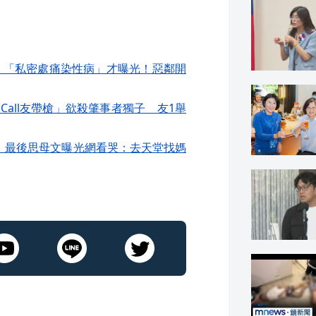
9次 「私密處痛染性病」才曝光！惡鄰開
Call友帶槍」欲殺肇事者獨子 友1舉
 最後思母文曝光網看哭：去天堂找媽