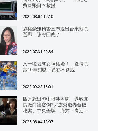
費直飛日本救援
2026.08.04 19:10
劉櫂豪無預警宣布退出台東縣長
選舉 陳瑩回應了
2026.07.31 20:34
又一啦啦隊女神結婚！ 愛情長
跑10年甜喊：黃衫不會脫
2023.09.28 16:01
四月就出包中聯涉蓋牌 邁喊無
良廠商讓它倒2／盧秀燕轟台糖
吃案、中央蓋牌 府方：毒油一
直在台中
2026.08.04 13:07