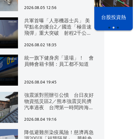
2026.08.05 12:56
以色列 穹頂
台股投資熱
共軍首曝「人形機器士兵」 美
之下
罕點名勿擾台2／國造「極音速
飛彈」重大突破 射程2千公里
可「直通北京」
2026.08.02 18:35
統一旗下健身房「退場」！ 會
員轉會籍卡關：員工都不知道
2026.08.04 19:45
強震派對照辦引公憤 台日友好
物資抵災區2／熊本強震災民擠
汽車過夜 台灣第一時間跨海急
援
2026.08.04 19:16
降低避難所染疫風險！慈濟再急
調200頂「福慧隔屏」 華航免