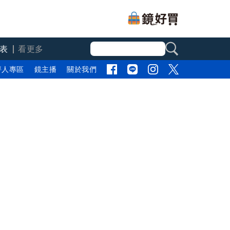
表
看更多
評人專區
鏡主播
關於我們