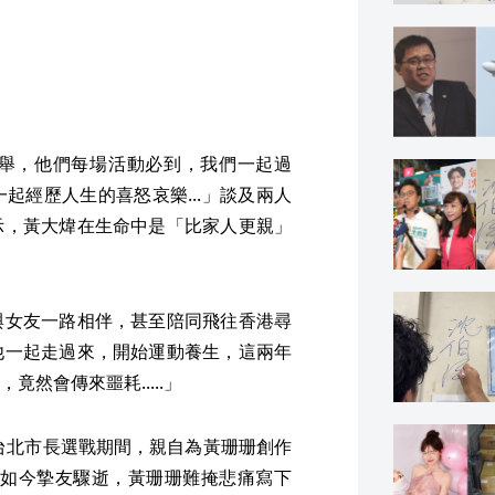
舉，他們每場活動必到，我們一起過
起經歷人生的喜怒哀樂...」談及兩人
示，黃大煒在生命中是「比家人更親」
與女友一路相伴，甚至陪同飛往香港尋
他一起走過來，開始運動養生，這兩年
然會傳來噩耗.....」
年台北市長選戰期間，親自為黃珊珊創作
友。如今摯友驟逝，黃珊珊難掩悲痛寫下