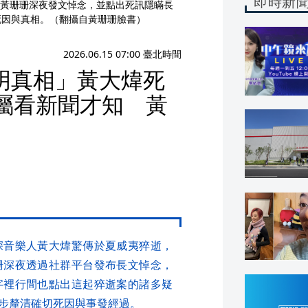
即時新
黃珊珊深夜發文悼念，並點出死訊隱瞞長
死因與真相。（翻攝自黃珊珊臉書）
2026.06.15 07:00 臺北時間
明真相」黃大煒死
屬看新聞才知 黃
深音樂人黃大煒驚傳於夏威夷猝逝，
珊深夜透過社群平台發布長文悼念，
字裡行間也點出這起猝逝案的諸多疑
步釐清確切死因與事發經過。