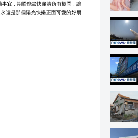
理後續事宜，期盼能盡快釐清所有疑問，讓
id永遠是那個陽光快樂正面可愛的好朋