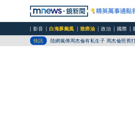
影音
白海豚颱風
致癌油
政治
國際
陸網瘋傳周杰倫有私生子 周杰倫照舊
快訊
攜手郎朗共創「黃
《航海王劇場版：GOLD》重返大銀