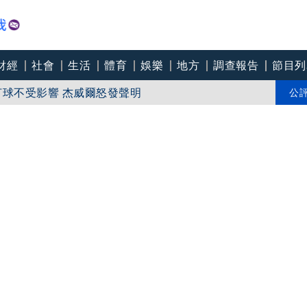
財經
社會
生活
體育
娛樂
地方
調查報告
節目列
打球不受影響 杰威爾怒發聲明
金之聲」 維也納愛樂10月邀樂迷見證傳奇音色
公
幕 魯夫換新造型勇闖黃金之城