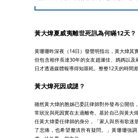
黃大煒夏威夷離世死訊為何瞞12天
黃珊珊昨深夜（14日）發聲明指出，黃大煒其
但包含相伴長達30年的女友趙濰佳、媽媽以及
日才透過媒體報導得知噩耗。整整12天的時間
黃大煒死因成謎？
雖然黃大煒的胞姊已委託律師對外發布公開信
常狀況與死因實在太過離奇。基於自己與黃大煒
任黃大煒委任律師的身分，「家人與所有歌迷
了悲痛，也希望釐清所有疑問。」黃珊珊強調