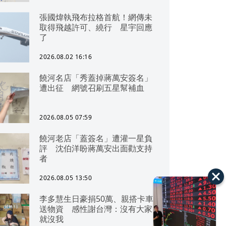
張國煒執飛布拉格首航！網傳未
取得飛越許可、繞行 星宇回應
了
2026.08.02 16:16
饒河名店「秀蓋掉蔣萬安簽名」
遭出征 網號召刷五星幫補血
2026.08.05 07:59
饒河老店「蓋簽名」遭灌一星負
評 沈伯洋盼蔣萬安出面勸支持
者
2026.08.05 13:50
李多慧生日豪捐50萬、親搭卡車
送物資 感性謝台灣：沒有大家
就沒我