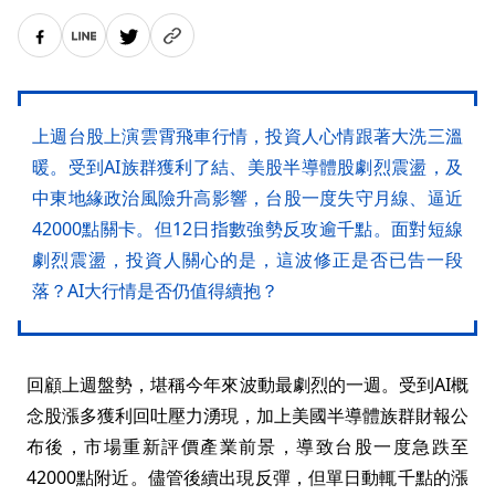
上週台股上演雲霄飛車行情，投資人心情跟著大洗三溫
暖。受到AI族群獲利了結、美股半導體股劇烈震盪，及
中東地緣政治風險升高影響，台股一度失守月線、逼近
42000點關卡。但12日指數強勢反攻逾千點。面對短線
劇烈震盪，投資人關心的是，這波修正是否已告一段
落？AI大行情是否仍值得續抱？
回顧上週盤勢，堪稱今年來波動最劇烈的一週。受到AI概
念股漲多獲利回吐壓力湧現，加上美國半導體族群財報公
布後，市場重新評價產業前景，導致台股一度急跌至
42000點附近。儘管後續出現反彈，但單日動輒千點的漲