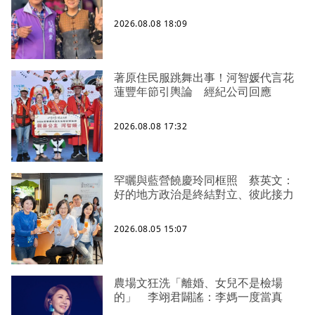
2026.08.08 18:09
著原住民服跳舞出事！河智媛代言花
蓮豐年節引輿論 經紀公司回應
2026.08.08 17:32
罕曬與藍營饒慶玲同框照 蔡英文：
好的地方政治是終結對立、彼此接力
2026.08.05 15:07
農場文狂洗「離婚、女兒不是檢場
的」 李翊君闢謠：李媽一度當真