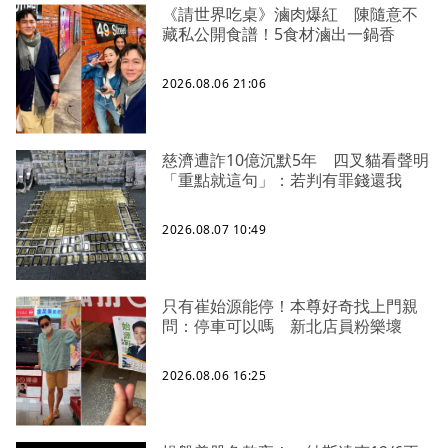
《請世界吃桌》滷肉爆紅 陳隨意不
藏私公開食譜！5食材滷出一鍋香
2026.08.06 21:06
慈濟遭詐10億沉默5年 四叉貓看聲明
「重點就這句」：若判有罪錢還我
2026.08.07 10:49
只有崔始源能停！本尊好奇找上門親
問：停車可以嗎 新北店員粉樂壞
2026.08.06 16:25