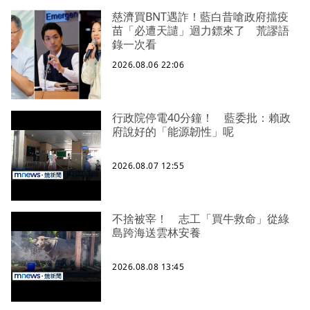
慈濟買BNT遇詐！藍白昔嗆政府擋疫
苗「必遭天譴」迴力鏢來了 荒謬語
錄一次看
2026.08.06 22:06
行政院停電40分鐘！ 藍委批：賴政
府說好的「能源韌性」呢
2026.08.07 12:55
不捨被宰！ 志工「買牛救命」從綠
島跨海送雲林安養
2026.08.08 13:45