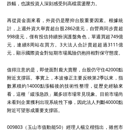
跌幅，也讓投資人深刻感受到高檔震盪壓力。
再從資金面來看，外資仍是壓抑台股重要因素。根據統
計，上週外資大舉賣超台股2862億元，自營商同步賣超
998億元，僅有投信持續扮演護盤角色，單週買超749億
元，連續8周站在買方。3大法人合計賣超超過3111億
元，顯示國際資金對短期市場風險仍抱持相對保守態度。
值得注意的是，即使面對龐大賣壓，台股仍守住42000點
附近支撐區。事實上，本波修正主要反映第2季以來，指
數累積約14000點漲幅後的技術性整理，從歷史經驗來
看，這種「緩漲急跌」屬多頭市場常見現象。目前市場尚
未看到企業獲利出現系統性下修，因此法人判斷40000點
附近可望形成重要支撐區。
009803（玉山市值動能50）經理人楊立楷指出，雖然市