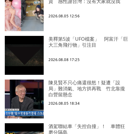
資 感性謝台灣：沒有大家就沒我
2026.08.05 12:56
美釋第5波「UFO檔案」 阿富汗「巨
大三角飛行物」引注目
2026.08.08 17:25
陳見賢不只心痛還很怒！疑遭「設
局」難消氣、地方拱再戰 竹北靠攏
白營留懸念
2026.08.05 18:34
酒駕聯結車「失控自撞」！ 車體狂
磨分隔島