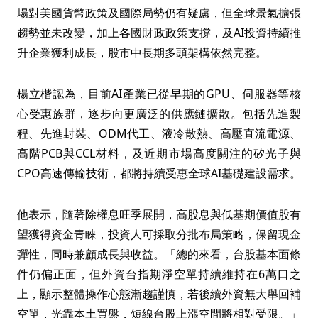
場對美國貨幣政策及國際局勢仍有疑慮，但全球景氣擴張
趨勢並未改變，加上各國財政政策支撐，及AI投資持續推
升企業獲利成長，股市中長期多頭架構依然完整。
楊立楷認為，目前AI產業已從早期的GPU、伺服器等核
心受惠族群，逐步向更廣泛的供應鏈擴散。包括先進製
程、先進封裝、ODM代工、液冷散熱、高壓直流電源、
高階PCB與CCL材料，及近期市場高度關注的矽光子與
CPO高速傳輸技術，都將持續受惠全球AI基礎建設需求。
他表示，隨著除權息旺季展開，高股息與低基期價值股有
望獲得資金青睞，投資人可採取分批布局策略，保留現金
彈性，同時兼顧成長與收益。「總的來看，台股基本面條
件仍偏正面，但外資台指期淨空單持續維持在6萬口之
上，顯示整體操作心態漸趨謹慎，若後續外資無大舉回補
空單，光靠本土買盤，短線台股上漲空間將相對受限。」