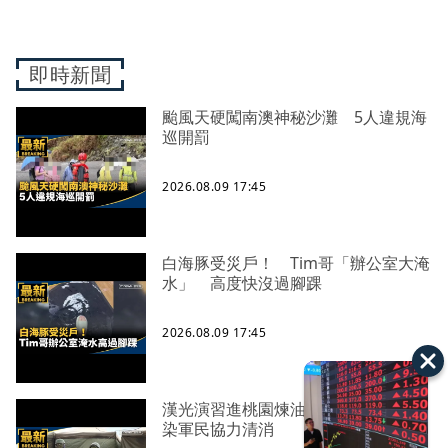
即時新聞
颱風天硬闖南澳神秘沙灘 5人違規海
巡開罰
2026.08.09 17:45
白海豚受災戶！ Tim哥「辦公室大淹
水」 高度快沒過腳踝
2026.08.09 17:45
漢光演習進桃園煉油廠 模擬化學污
染軍民協力清消