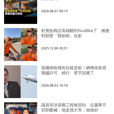
2026.08.07 09:15
朴寶劍再訪高雄騎到YouBike了 揪惠
利朝聖「寶劍樹」合影
2025.12.08 20:51
張國煒執飛布拉格首航！網傳未取得
飛越許可、繞行 星宇回應了
2026.08.02 16:16
議員哥涉原鄉工程收回扣 伍麗華不
切割暖喊：他是我大哥，他很好