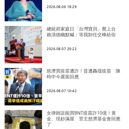
2026.08.06 18:29
總統府家庭日「台灣寶貝」爬上台
賴清德幽默喊：等我卸任交棒給你
2026.08.07 20:22
慈濟買疫苗遭詐！昔遭轟擋疫苗 陳
時中今露面回應
2026.08.07 10:42
女律師誆能買BNT疫苗詐10億！黃
金、現鈔滿屋 苦主慈濟基金會回應
了