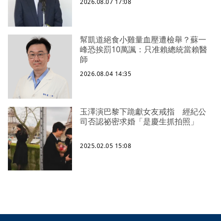
2026.08.07 17:08
幫凱道絕食小雞量血壓遭檢舉？蘇一
峰恐挨罰10萬諷：只准賴總統當賴醫
師
2026.08.04 14:35
玉澤演巴黎下跪獻女友戒指 經紀公
司否認祕密求婚「是慶生抓拍照」
2025.02.05 15:08