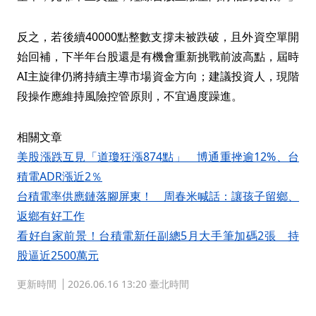
反之，若後續40000點整數支撐未被跌破，且外資空單開
始回補，下半年台股還是有機會重新挑戰前波高點，屆時
AI主旋律仍將持續主導市場資金方向；建議投資人，現階
段操作應維持風險控管原則，不宜過度躁進。
相關文章
美股漲跌互見「道瓊狂漲874點」 博通重挫逾12%、台
積電ADR漲近2％
台積電率供應鏈落腳屏東！ 周春米喊話：讓孩子留鄉、
返鄉有好工作
看好自家前景！台積電新任副總5月大手筆加碼2張 持
股逼近2500萬元
更新時間
2026.06.16 13:20 臺北時間