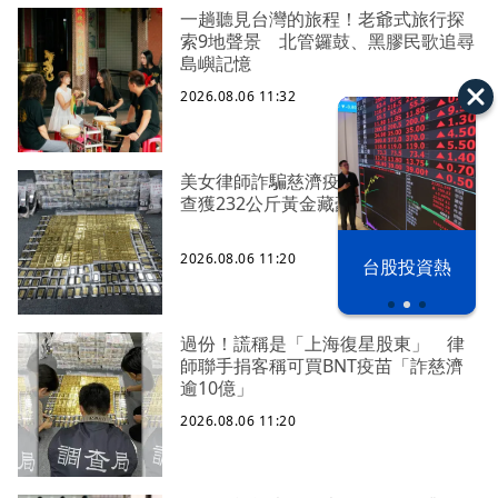
一趟聽見台灣的旅程！老爺式旅行探
索9地聲景 北管鑼鼓、黑膠民歌追尋
島嶼記憶
2026.08.06 11:32
美女律師詐騙慈濟疫苗採購逾10億元
查獲232公斤黃金藏豪宅地板下
以色列 穹頂
2026.08.06 11:20
台股投資熱
之下
過份！謊稱是「上海復星股東」 律
師聯手捐客稱可買BNT疫苗「詐慈濟
逾10億」
2026.08.06 11:20