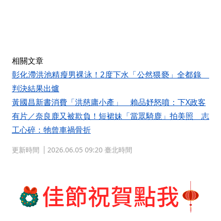
相關文章
彰化滯洪池精瘦男裸泳！2度下水「公然猥褻」全都錄
判決結果出爐
黃國昌新書消費「洪慈庸小產」 賴品妤怒噴：下X政客
有片／奈良鹿又被欺負！短裙妹「當眾騎鹿」拍美照 志
工心碎：牠曾車禍骨折
更新時間
2026.06.05 09:20 臺北時間