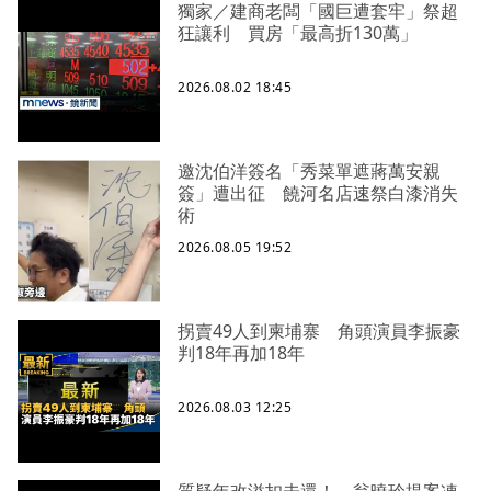
獨家／建商老闆「國巨遭套牢」祭超
狂讓利 買房「最高折130萬」
2026.08.02 18:45
邀沈伯洋簽名「秀菜單遮蔣萬安親
簽」遭出征 饒河名店速祭白漆消失
術
2026.08.05 19:52
拐賣49人到柬埔寨 角頭演員李振豪
判18年再加18年
2026.08.03 12:25