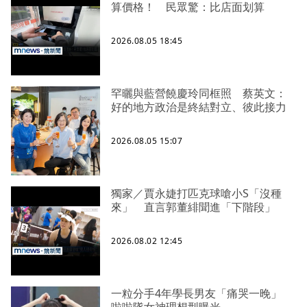
算價格！ 民眾驚：比店面划算
2026.08.05 18:45
罕曬與藍營饒慶玲同框照 蔡英文：
好的地方政治是終結對立、彼此接力
2026.08.05 15:07
獨家／賈永婕打匹克球嗆小S「沒種
來」 直言郭董緋聞進「下階段」
2026.08.02 12:45
一粒分手4年學長男友「痛哭一晚」