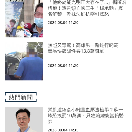
「他終於能光明正大存在了...」撕匿名
標籤！遭割頸亡國三生「楊承勳」真
名解禁 乾妹法庭抗辯引眾怒
2026.08.06 11:20
無照又毒駕！高雄男一路蛇行叼菸
毒品快篩陽性吞13.8萬罰單
2026.08.06 11:20
熱門新聞
幫凱道絕食小雞量血壓遭檢舉？蘇一
峰恐挨罰10萬諷：只准賴總統當賴醫
師
2026.08.04 14:35