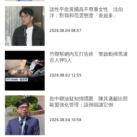
談性平批黃國昌不尊重女性 沈伯
洋：對我和范雲態度「差超多」
2026.08.04 08:57
竹聯幫網內互打告終 警啟動掃黑逮
百人押5人
2026.08.02 12:55
批中聯油疑知情隱匿 陳其邁籲比照
歐盟強化管理：該倒就讓它倒
2026.08.04 10:58