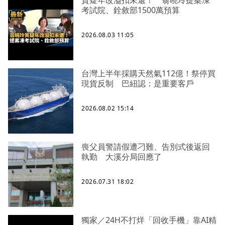
質疑年改溢扣未還！ 翁曉玲提案凍
考試院、銓敘部1500萬預算
2026.08.03 11:05
台灣上半年採購天然氣112億！祭停買
現貨反制 巴紐認：是重要客戶
2026.08.02 15:14
喪父員警請假遭刁難、告別式後返回
執勤 大溪分局回應了
2026.07.31 18:02
獨家／24H不打烊「回收手機」靠AI精