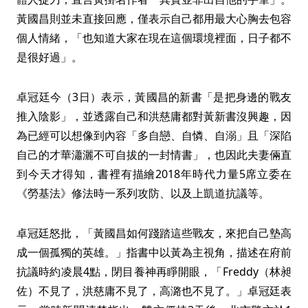
黃國昌則並未直接回應，僅表示自己都用最大心胸去包容
個人情緒，「也知道大家在現在這個環境裡面，日子都不
是很好過」。
卓冠廷今（3日）表示，黃國昌的新書「是把身邊的戰友
推入陰影」，並透露自己和洪慈庸都對黃新書沒興趣，因
為已經可以想像到內容「多自戀、自憐、自溺」且「深陷
自己的才華瀟灑不可自拔的一封情書」，也因此夫妻倆直
到今天才得知，書裡有描繪2018年時代力量5席立委在
《勞基法》修法時一系列攻防、以及上凱道抗議等。
卓冠廷怒批，「黃國昌如何踐踏這些戰友，來把自己墊高
成一個孤獨的英雄。」指書中以黃為主視角，描述在府前
抗議時約凌晨4點，閉目養神再睜開眼，「Freddy（林昶
佐）不見了，洪慈庸不見了，高潞也不見了。」卓冠廷表