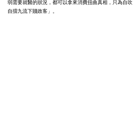
弱需要就醫的狀況，都可以拿來消費扭曲真相，只為自吹
自擂九流下賤政客」。