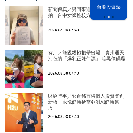
漢光42演習
台股投資熱
新聞傳真／男同事追求不成跟騷偷
拍 台中女師控校方霸凌成幫凶
2026.08.08 07:40
有片／能親親抱抱帶出場 貴州通天
河色情「爆乳正妹伴漂」 暗黑價碼曝
2026.08.08 07:40
財經時事／郭台銘首樁個人投資登創
新板 永悅健康搶當亞洲AI健康第一
股
2026.08.08 07:40