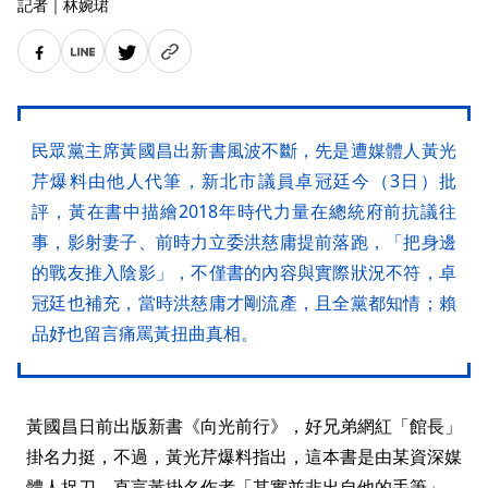
記者
｜
林婉珺
民眾黨主席黃國昌出新書風波不斷，先是遭媒體人黃光
芹爆料由他人代筆，新北市議員卓冠廷今（3日）批
評，黃在書中描繪2018年時代力量在總統府前抗議往
事，影射妻子、前時力立委洪慈庸提前落跑，「把身邊
的戰友推入陰影」，不僅書的內容與實際狀況不符，卓
冠廷也補充，當時洪慈庸才剛流產，且全黨都知情；賴
品妤也留言痛罵黃扭曲真相。
黃國昌日前出版新書《向光前行》，好兄弟網紅「館長」
掛名力挺，不過，黃光芹爆料指出，這本書是由某資深媒
體人捉刀，直言黃掛名作者「其實並非出自他的手筆」。