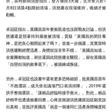
示，當時新聞清楚指出，雙方僵持3天後，北市警方於1
月8日清晨4點開始清場，洪慈庸在現場僵持，後續才被
勸離。
卓冠廷指出，黃國昌當年要衝凱道也沒跟戰友討論，但洪
慈庸還是陪著待到最後被清場，質疑「黃國昌的閉目養
神，是把良心都閉起來了嗎？」並進一步揭露，其實當時
洪慈庸剛經歷流產，身體狀況非常不穩，「黃國昌知道，
全黨團都知道，昶佐還因此陪慈庸去醫院」，卻在黃國昌
「自戀自溺的敘事底下」，被描繪成叛徒。
另外，卓冠廷也說書中還有更多恐怖細節，批黃國昌當年
「不跑選區，成天坐在議場門口表演排隊」，2019年還
拱手整個選區，「讓賴品妤臨時接手救火」。對此，賴品
妤稍早也透過臉書回應，心疼並致謝洪慈庸跟冠廷願意說
出真相，並批評黃國昌「就是一個連同仁流產身體極度耗