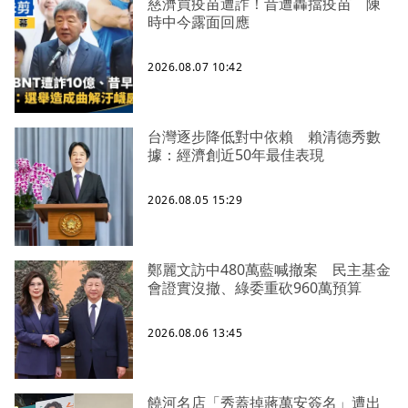
慈濟買疫苗遭詐！昔遭轟擋疫苗 陳
時中今露面回應
2026.08.07 10:42
台灣逐步降低對中依賴 賴清德秀數
據：經濟創近50年最佳表現
2026.08.05 15:29
鄭麗文訪中480萬藍喊撤案 民主基金
會證實沒撤、綠委重砍960萬預算
2026.08.06 13:45
饒河名店「秀蓋掉蔣萬安簽名」遭出