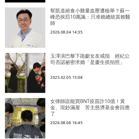
幫凱道絕食小雞量血壓遭檢舉？蘇一
峰恐挨罰10萬諷：只准賴總統當賴醫
師
2026.08.04 14:35
玉澤演巴黎下跪獻女友戒指 經紀公
司否認祕密求婚「是慶生抓拍照」
2025.02.05 15:08
女律師誆能買BNT疫苗詐10億！黃
金、現鈔滿屋 苦主慈濟基金會回應
了
2026.08.06 16:45