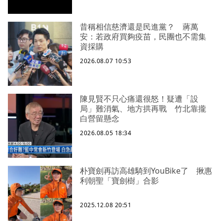
昔稱相信慈濟還是民進黨？ 蔣萬
安：若政府買夠疫苗，民團也不需集
資採購
2026.08.07 10:53
陳見賢不只心痛還很怒！疑遭「設
局」難消氣、地方拱再戰 竹北靠攏
白營留懸念
2026.08.05 18:34
朴寶劍再訪高雄騎到YouBike了 揪惠
利朝聖「寶劍樹」合影
2025.12.08 20:51