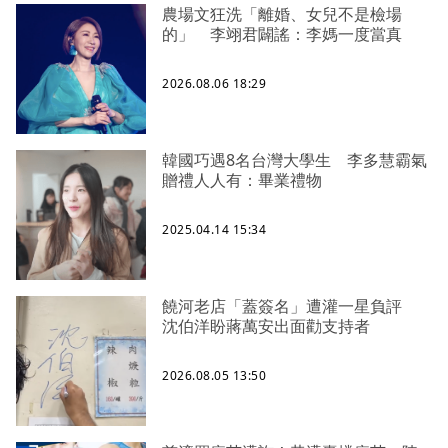
農場文狂洗「離婚、女兒不是檢場
的」 李翊君闢謠：李媽一度當真
2026.08.06 18:29
韓國巧遇8名台灣大學生 李多慧霸氣
贈禮人人有：畢業禮物
2025.04.14 15:34
饒河老店「蓋簽名」遭灌一星負評
沈伯洋盼蔣萬安出面勸支持者
2026.08.05 13:50