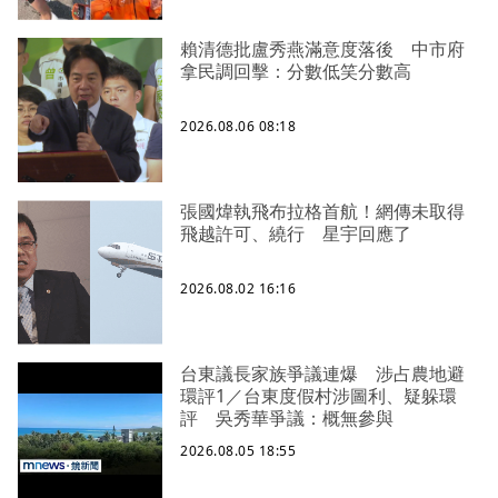
賴清德批盧秀燕滿意度落後 中市府
拿民調回擊：分數低笑分數高
2026.08.06 08:18
張國煒執飛布拉格首航！網傳未取得
飛越許可、繞行 星宇回應了
2026.08.02 16:16
台東議長家族爭議連爆 涉占農地避
環評1／台東度假村涉圖利、疑躲環
評 吳秀華爭議：概無參與
2026.08.05 18:55