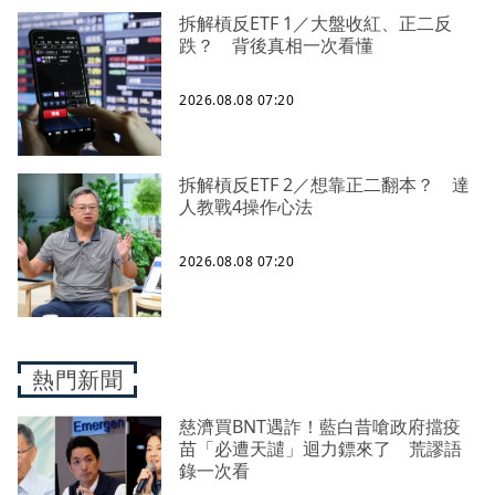
拆解槓反ETF 1／大盤收紅、正二反
跌？ 背後真相一次看懂
2026.08.08 07:20
拆解槓反ETF 2／想靠正二翻本？ 達
人教戰4操作心法
2026.08.08 07:20
熱門新聞
慈濟買BNT遇詐！藍白昔嗆政府擋疫
苗「必遭天譴」迴力鏢來了 荒謬語
錄一次看