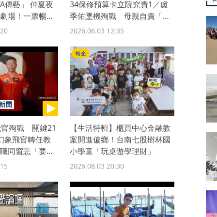
 YA傳藝」 仲夏夜
34保修預算卡立院究責1／盧
劇場！一票暢玩
季佑墜機殉職 母親自責「不
該留他在岡山」
:20
2026.06.03 12:35
特企
2飛官殉職 關鍵21
【生活特輯】櫃買中心金融教
幻象飛官轉任教
案開進偏鄉！台南七股樹林國
職同窗悲「要思
小學童「玩桌遊學理財」
:15
2026.08.03 20:30