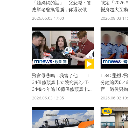
「聽媽媽的話」 父悲喊：答
限定「2026
應幫老爸換電腦，你還沒做
變身超大互動
日夜
2026.06.03 17:00
2026.08.03 11
飛官母悲鳴：我害了他！ T-
T-34C墜機
34保修預算卡立院究責2／T-
分鐘追因6／
34機今年逾10億保修預算卡立
官 過俊男殉
院 馬文君：未造成影響
念的多一人」
2026.06.03 12:35
2026.06.02 19
特企