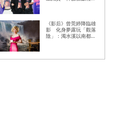
喜提「搞笑MVP」
《影后》曾莞婷降臨雄
影 化身夢露玩「觀落
陰」：濁水溪以南都是
我粉絲