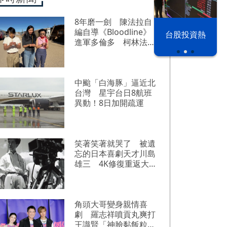
8年磨一劍 陳法拉自
以色列 穹頂
編自導《Bloodline》
台股投資熱
之下
進軍多倫多 柯林法洛
姊弟相挺
中颱「白海豚」逼近北
台灣 星宇台日8航班
異動！8日加開疏運
笑著笑著就哭了 被遺
忘的日本喜劇天才川島
雄三 4K修復重返大銀
幕
角頭大哥變身親情喜
劇 羅志祥噴貢丸爽打
王識賢「神臉黏飯粒」