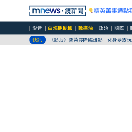
角頭大哥變身親情喜劇 羅志祥噴貢丸
影音
白海豚颱風
致癌油
政治
國際
《影后》曾莞婷降臨雄影 化身夢露玩
快訊
王彩樺開球前哽咽 稱臉部加工「最後