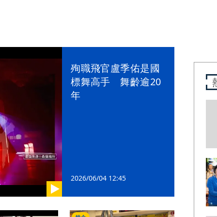
殉職飛官盧季佑是國
標舞高手 舞齡逾20
年
2026/06/04 12:45