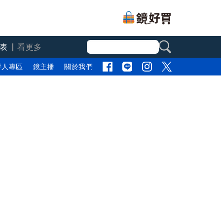
表
看更多
評人專區
鏡主播
關於我們