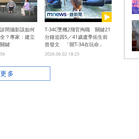
診間攝影該如何
T-34C墜機2飛官殉職 關鍵21
全？專家：建立
分鐘追因5／41歲盧季佑生前
關鍵
曾發文 「開T-34在玩命」
:56
2026.06.02 18:25
看更多