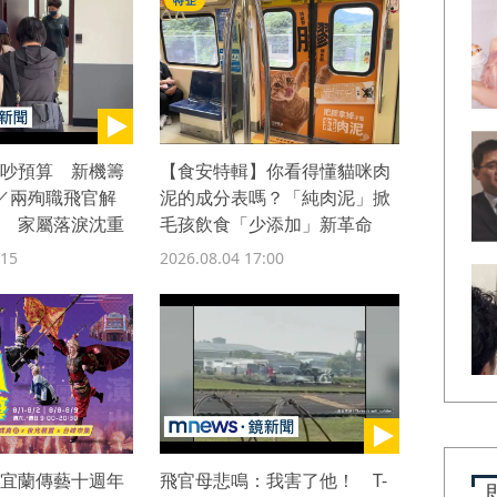
特企
吵預算 新機籌
【食安特輯】你看得懂貓咪肉
／兩殉職飛官解
泥的成分表嗎？「純肉泥」掀
 家屬落淚沈重
毛孩飲食「少添加」新革命
:15
2026.08.04 17:00
宜蘭傳藝十週年
飛官母悲鳴：我害了他！ T-