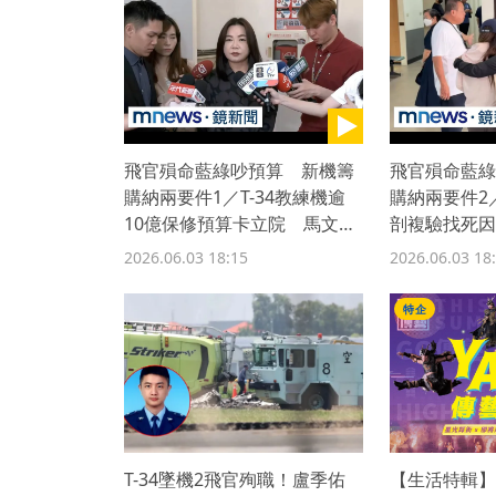
飛官殞命藍綠吵預算 新機籌
飛官殞命藍綠
購納兩要件1／T-34教練機逾
購納兩要件2
10億保修預算卡立院 馬文
剖複驗找死因
君：未造成影響
2026.06.03 18:15
2026.06.03 18
特企
T-34墜機2飛官殉職！盧季佑
【生活特輯】