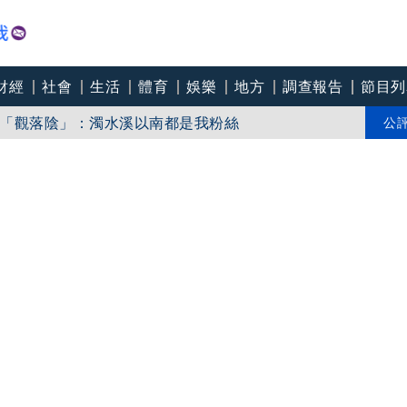
爽打王識賢「神臉黏飯粒」 喜提「搞笑MVP」
財經
社會
生活
體育
娛樂
地方
調查報告
節目列
「觀落陰」：濁水溪以南都是我粉絲
公
一次了」