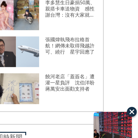
李多慧生日豪捐50萬、
親搭卡車送物資 感性
謝台灣：沒有大家就沒
我
張國煒執飛布拉格首
航！網傳未取得飛越許
可、繞行 星宇回應了
饒河老店「蓋簽名」遭
灌一星負評 沈伯洋盼
蔣萬安出面勸支持者
即時新聞