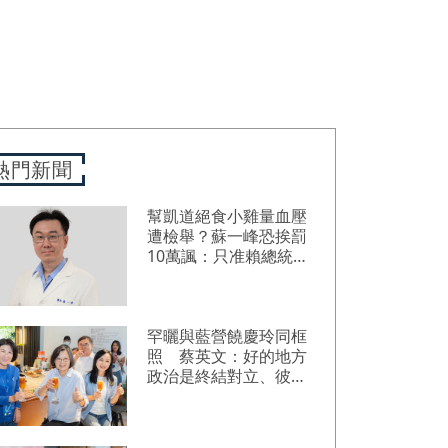
熱門新聞
幫凱道絕食小雞量血壓
遭檢舉？蘇一峰恐挨罰
10萬諷：只准賴總統當
賴醫師
罕曬與藍營饒慶玲同框
照 蔡英文：好的地方
政治是終結對立、彼此
接力