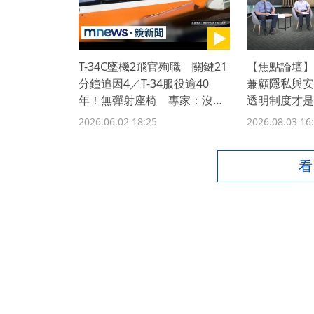
T-34C墜機2飛官殉職 關鍵21
【焦點論壇】
分鐘追因4／T-34服役逾40
兼顧隱私與安
年！無彈射座椅 專家：沒跑
透明制度才是
道就會迫降失敗
2026.06.02 18:25
2026.08.03 16