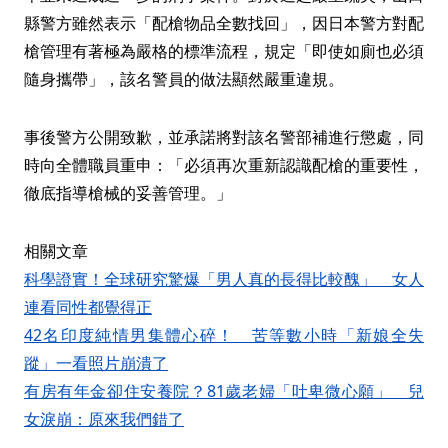
縣警方雖然表示「配槍物品全數找回」，因日本警方對配
槍管理有著極為嚴格的標準流程，規定「即使如廁也必須
隨身攜帶」，該名警員的做法顯然嚴重違規。
事後警方公開致歉，並承諾將對該名警部補進行懲處，同
時向全體職員重申：「必須再次重新認識配槍的重要性，
徹底指導槍械的妥善管理。」
相關文章
科學證實！全球研究驚爆「男人真的長得比較醜」 女人
連看同性都覺得正
42名印度純情男集體心碎！ 苦等數小時「新娘全失
蹤」一看照片崩潰了
有房有年金卻住安養院？81歲老婦「吐卑微心願」 兒
女淚崩：原來我們錯了