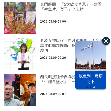
鬼門將開！「5大飲食禁忌」一次看
「生魚片、梨子」全上榜
2026.08.09 21:00
氣象女神口誤「白沙屯颱風」！伍婉
華道歉喊超懊惱 網暖打氣：覺得更
親切
2026.08.09 20:20
以色列 穹頂
館長曬接種卡自曝打3劑高端、影射
漢光42演習
台股投資熱
之下
「生理食鹽水」 王浩宇喊檢舉
2026.08.09 20:07