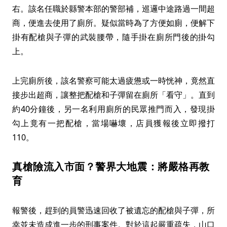
右。該名任職於縣警本部的警部補，巡邏中途路過一間超
商，便進去使用了廁所。疑似當時為了方便如廁，便解下
掛有配槍與子彈的武裝腰帶，隨手掛在廁所門後的掛勾
上。
上完廁所後，該名警察可能太過疲憊或一時恍神，竟然直
接步出超商，讓整把配槍和子彈留在廁所「看守」。直到
約40分鐘後，另一名利用廁所的民眾推門而入，發現掛
勾上竟有一把配槍，當場嚇壞，店員獲報後立即撥打
110。
真槍險流入市面？警界大地震：將嚴格再教
育
報警後，趕到的員警迅速回收了被遺忘的配槍與子彈，所
幸並未造成進一步的刑事案件。對於這起嚴重疏失，山口