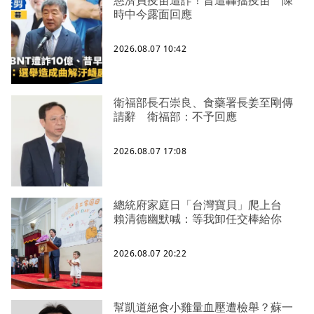
慈濟買疫苗遭詐！昔遭轟擋疫苗 陳
時中今露面回應
2026.08.07 10:42
衛福部長石崇良、食藥署長姜至剛傳
請辭 衛福部：不予回應
2026.08.07 17:08
總統府家庭日「台灣寶貝」爬上台
賴清德幽默喊：等我卸任交棒給你
2026.08.07 20:22
幫凱道絕食小雞量血壓遭檢舉？蘇一