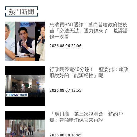
熱門新聞
慈濟買BNT遇詐！藍白昔嗆政府擋疫
苗「必遭天譴」迴力鏢來了 荒謬語
錄一次看
2026.08.06 22:06
行政院停電40分鐘！ 藍委批：賴政
府說好的「能源韌性」呢
2026.08.07 12:55
「廣川漾」第三次說明會 解約戶
爆：建商嗆消保官來再說
2026.08.08 18:45