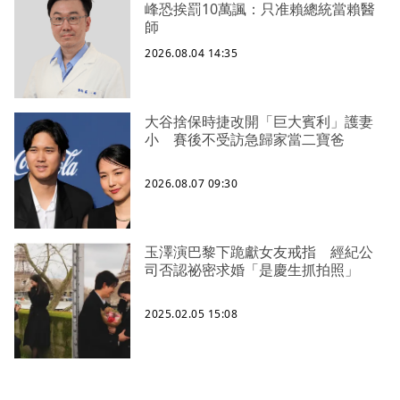
峰恐挨罰10萬諷：只准賴總統當賴醫
師
2026.08.04 14:35
大谷捨保時捷改開「巨大賓利」護妻
小 賽後不受訪急歸家當二寶爸
2026.08.07 09:30
玉澤演巴黎下跪獻女友戒指 經紀公
司否認祕密求婚「是慶生抓拍照」
2025.02.05 15:08