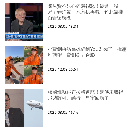
陳見賢不只心痛還很怒！疑遭「設
局」難消氣、地方拱再戰 竹北靠攏
白營留懸念
2026.08.05 18:34
朴寶劍再訪高雄騎到YouBike了 揪惠
利朝聖「寶劍樹」合影
2025.12.08 20:51
張國煒執飛布拉格首航！網傳未取得
飛越許可、繞行 星宇回應了
2026.08.02 16:16