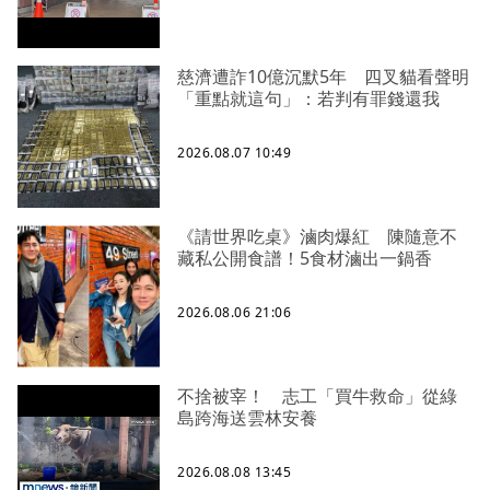
慈濟遭詐10億沉默5年 四叉貓看聲明
「重點就這句」：若判有罪錢還我
2026.08.07 10:49
《請世界吃桌》滷肉爆紅 陳隨意不
藏私公開食譜！5食材滷出一鍋香
2026.08.06 21:06
不捨被宰！ 志工「買牛救命」從綠
島跨海送雲林安養
2026.08.08 13:45